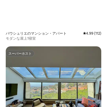
バウシュリエのマンション・アパート
レビュー112件
4.99 (112)
モダンな屋上1寝室
スーパーホスト
スーパーホスト