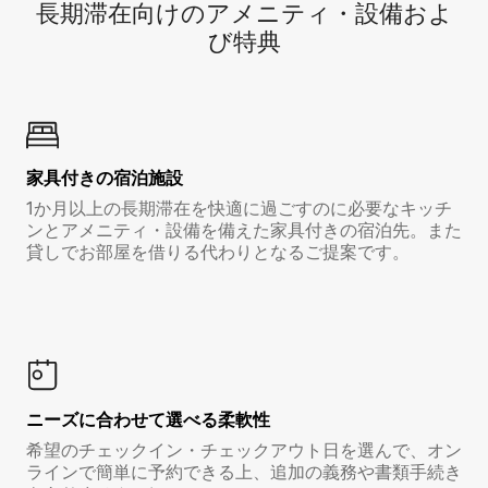
長期滞在向け⁠のア⁠メ⁠ニ⁠テ⁠ィ⁠・設⁠備⁠およ
び特⁠典
家具付き⁠の宿⁠泊⁠施⁠設
1か月以上の長期滞在を快適に過ごすのに必要なキッチ
ンとアメニティ・設備を備えた家具付きの宿泊先。また
貸しでお部屋を借りる代わりとなるご提案です。
ニーズに合わせて選べる柔軟性
希望のチェックイン・チェックアウト日を選んで、オン
ラインで簡単に予約できる上、追加の義務や書類手続き