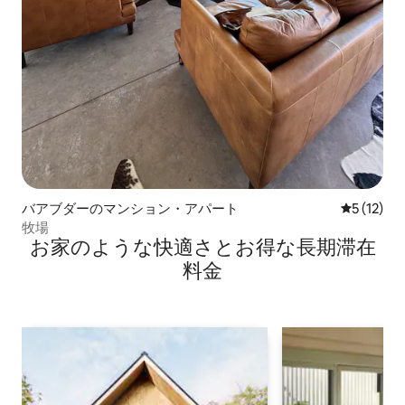
バアブダーのマンション・アパート
レビュー1
5 (12)
牧場
お家のような快⁠適⁠さ⁠とお⁠得⁠な長⁠期⁠滞⁠在
料⁠金