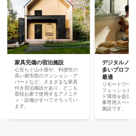
家具完備の宿⁠泊⁠施⁠設
デジタルノマド
多⁠いプ⁠ロ⁠フ⁠ェ⁠
心安らぐ山小屋や、利便性の
高い都市部のマンション・ア
最⁠適
パートなど、さまざまな家具
リモートワーク
付き宿泊施設があり、どこも
フェッショナル
普段お家で使用するアメニテ
ド環境を提供する
ィ・設備がすべてそろってい
事専用スペース
ます。
施設です。