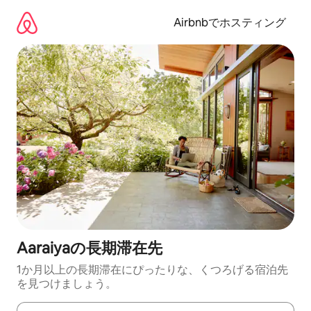
コ
ン
Airbnbでホスティング
テ
ン
ツ
に
ス
キ
ッ
プ
Aaraiyaの長期滞在先
1か月以上の長期滞在にぴったりな、くつろげる宿泊先
を見つけましょう。