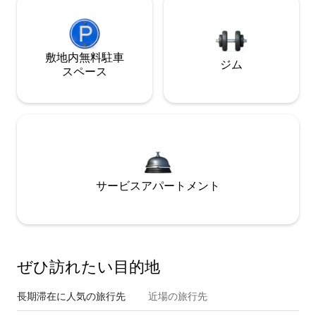
敷地内無料駐⁠車
ジム
ス⁠ペ⁠ー⁠ス
サービスアパートメント
ぜひ訪⁠れ⁠た⁠い目⁠的⁠地
長期滞在に人気の旅行先
近場の旅行先