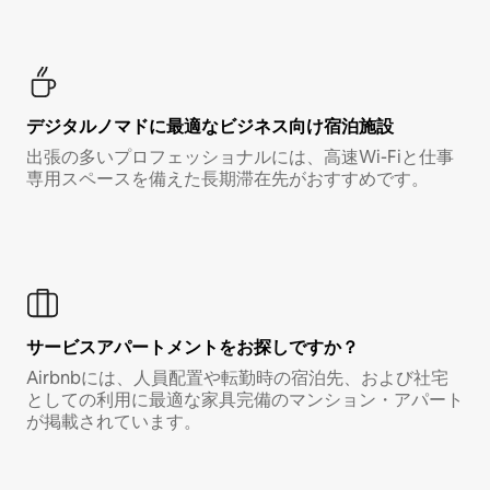
デジタルノマド⁠に最⁠適⁠なビ⁠ジ⁠ネ⁠ス⁠向⁠け宿⁠泊⁠施⁠設
出張の多いプロフェッショナルには、高速Wi-Fiと仕事
専用スペースを備えた長期滞在先がおすすめです。
サービスアパートメントをお探しですか？
Airbnbには、人員配置や転勤時の宿泊先、および社宅
としての利用に最適な家具完備のマンション・アパート
が掲載されています。