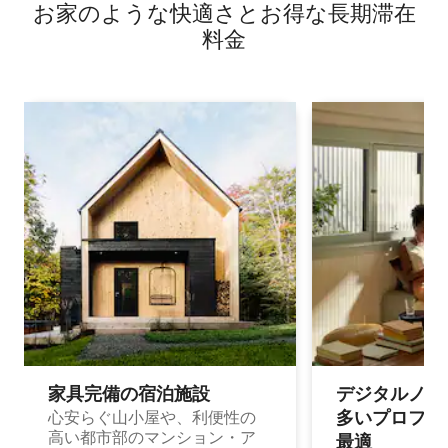
お家のような快⁠適⁠さ⁠とお⁠得⁠な長⁠期⁠滞⁠在
料⁠金
家具完備の宿⁠泊⁠施⁠設
デジタルノマド
多⁠いプ⁠ロ⁠フ⁠ェ⁠
心安らぐ山小屋や、利便性の
高い都市部のマンション・ア
最⁠適