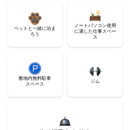
ノートパソコン使用
ペットと一緒に泊ま
に適した仕事スペー
ろう
ス
敷地内無料駐⁠車
ジム
ス⁠ペ⁠ー⁠ス