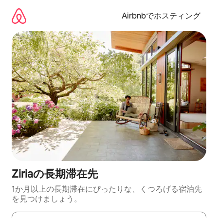
コ
ン
Airbnbでホスティング
テ
ン
ツ
に
ス
キ
ッ
プ
Ziriaの長期滞在先
1か月以上の長期滞在にぴったりな、くつろげる宿泊先
を見つけましょう。