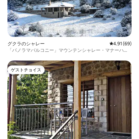
グクラのシャレー
レビュー69件
4.91 (69)
「パノラマバルコニー」マウンテンシャレー・マナーハウ
ス
ゲストチョイス
ゲストチョイス