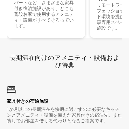
パートなど、さまざまな家具
リモートワーク
付き宿泊施設があり、どこも
フェッショナル
普段お家で使用するアメニテ
ド環境を提供する
ィ・設備がすべてそろってい
事専用スペース
ます。
施設です。
長期滞在向け⁠のア⁠メ⁠ニ⁠テ⁠ィ⁠・設⁠備⁠およ
び特⁠典
家具付き⁠の宿⁠泊⁠施⁠設
1か月以上の長期滞在を快適に過ごすのに必要なキッチ
ンとアメニティ・設備を備えた家具付きの宿泊先。また
貸しでお部屋を借りる代わりとなるご提案です。