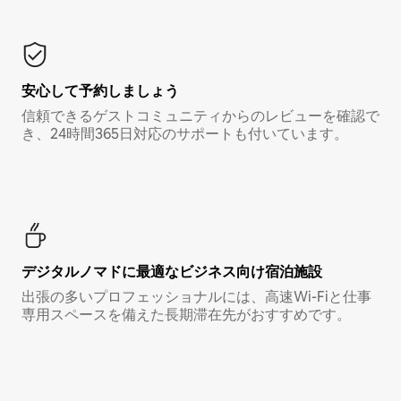
安心して予約しましょう
信頼できるゲストコミュニティからのレビューを確認で
き、24時間365日対応のサポートも付いています。
デジタルノマド⁠に最⁠適⁠なビ⁠ジ⁠ネ⁠ス⁠向⁠け宿⁠泊⁠施⁠設
出張の多いプロフェッショナルには、高速Wi-Fiと仕事
専用スペースを備えた長期滞在先がおすすめです。