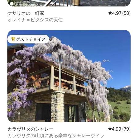
ケサリオの一軒家
レビュー58件
4.97 (58)
オレイナ＝ピクシスの天使
ゲストチョイス
大好評のゲストチョイスです。
カラヴリタのシャレー
レビュー79件
4.99 (79)
カラヴリタの山頂にある豪華なシャレーヴィラ