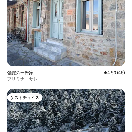
強羅の一軒家
レビュー46件
4.93 (46)
プリミナ・サレ
ゲストチョイス
ゲストチョイス