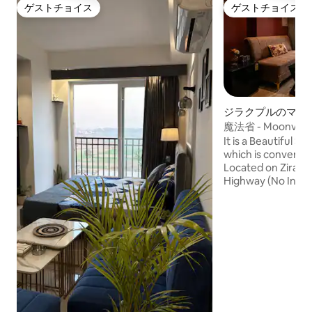
ゲストチョイス
ゲストチョイス
ゲストチョイス
ゲストチョイス
ジラクプルのマン
ト
魔法省 - Moonval
It is a Beautiful S
which is convenien
Located on Zirakp
Highway (No Internal Full of Traffic
Roads) (Also, No Traffic Snarls under the
Flyovers). Its located in the Romeo Lane
Beautiful Building. Best Suited for
Families, Corpora
Travellers and Cou