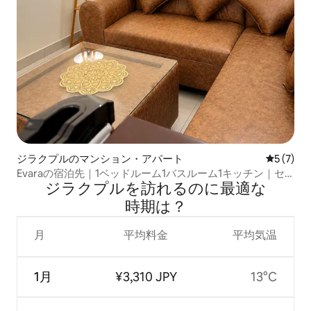
ジラクプルのマンション・アパート
レビュー
5 (7)
Evaraの宿泊先｜1ベッドルーム1バスルーム1キッチン｜セ
ジラクプルを訪⁠れ⁠るの⁠に最⁠適⁠な
ルフチェックイン
時⁠期⁠は⁠？
月
平均料金
平均気温
1月
¥3,310 JPY
13°C