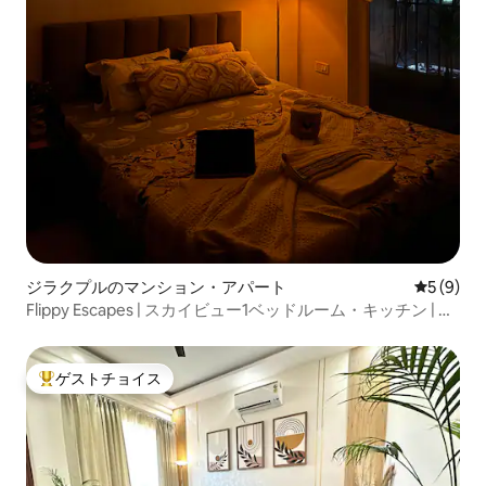
ジラクプルのマンション・アパート
レビュー
5 (9)
Flippy Escapes | スカイビュー1ベッドルーム・キッチン | 専
用バルコニー
ゲストチョイス
大好評のゲストチョイスです。