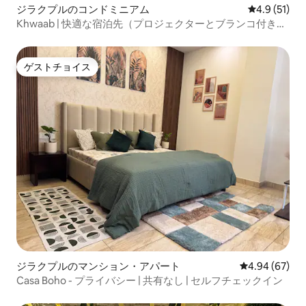
ジラクプルのコンドミニアム
レビュー51
4.9 (51)
Khwaab | 快適な宿泊先（プロジェクターとブランコ付き）|
セルフチェックイン
ゲストチョイス
ゲストチョイス
ジラクプルのマンション・アパート
レビュー67件
4.94 (67)
Casa Boho - プライバシー | 共有なし | セルフチェックイン