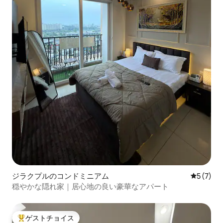
ジラクプルのコンドミニアム
レビュー
5 (7)
穏やかな隠れ家｜居心地の良い豪華なアパート
ゲストチョイス
大好評のゲストチョイスです。