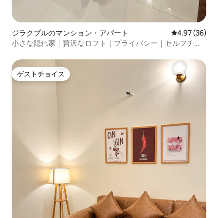
ジラクプルのマンション・アパート
レビュー36件
4.97 (36)
小さな隠れ家｜贅沢なロフト｜プライバシー｜セルフチェ
ックイン
ゲストチョイス
ゲストチョイス