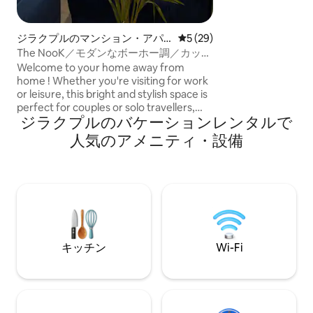
ジラクプルのマンション・アパ
レビュー29件、5つ星中5つ
5 (29)
ート
The NooK／モダンなボーホー調／カップ
ル歓迎
Welcome to your home away from
home ! Whether you're visiting for work
or leisure, this bright and stylish space is
perfect for couples or solo travellers,
ジラクプルのバケーションレンタルで
families. 🛌 What You'll Get: 1 bedroom
with comfortable bed & living area • 1
人気のアメニティ・設備
bathroom with hot water & basic
toiletries • Fully equipped kitchen for
home-cooked meals •High-speed Wifi
📶, Smart TV🖥,Refrigerator Other
Highlights: •Parking 🚗 /24x7 Security 🎥/
Self- check-in 🛅 / Elevator 🛗/ Pet-🐶
friendly •24x7 power💡Backup
キッチン
Wi-Fi