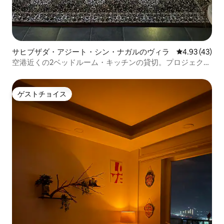
サヒブザダ・アジート・シン・ナガルのヴィラ
レビュー43件
4.93 (43)
空港近くの2ベッドルーム・キッチンの貸切。プロジェクタ
ー・バスタブ・緑豊かな環境。
ゲストチョイス
ゲストチョイス