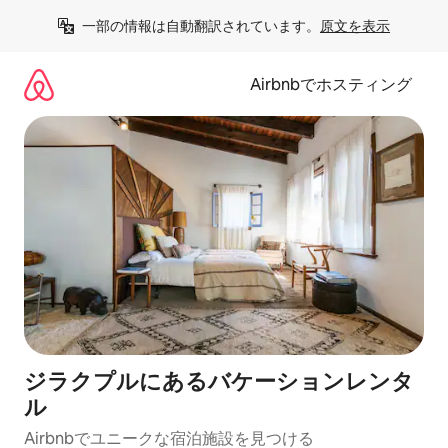
コ
一部の情報は自動翻訳されています。
原文を表示
ン
テ
ン
Airbnbでホスティング
ツ
に
ス
キ
ッ
プ
ジラクプルにあるバケーションレンタ
ル
Airbnbでユニークな宿泊施設を見つける