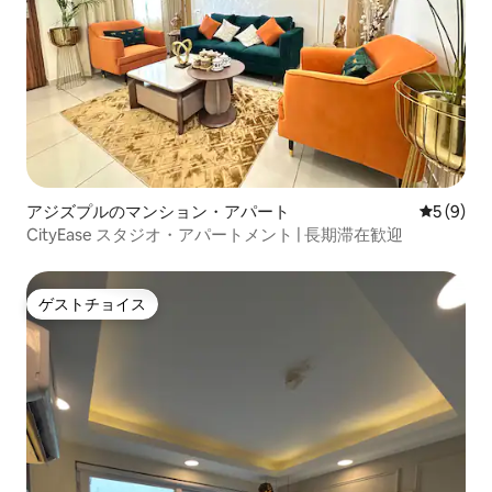
アジズプルのマンション・アパート
レビュー
5 (9)
CityEase スタジオ・アパートメント | 長期滞在歓迎
ゲストチョイス
ゲストチョイス