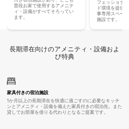
フェッショナル
普段お家で使用するアメニテ
ド環境を提供する
ィ・設備がすべてそろってい
事専用スペース
ます。
施設です。
長期滞在向け⁠のア⁠メ⁠ニ⁠テ⁠ィ⁠・設⁠備⁠およ
び特⁠典
家具付き⁠の宿⁠泊⁠施⁠設
1か月以上の長期滞在を快適に過ごすのに必要なキッチ
ンとアメニティ・設備を備えた家具付きの宿泊先。また
貸しでお部屋を借りる代わりとなるご提案です。