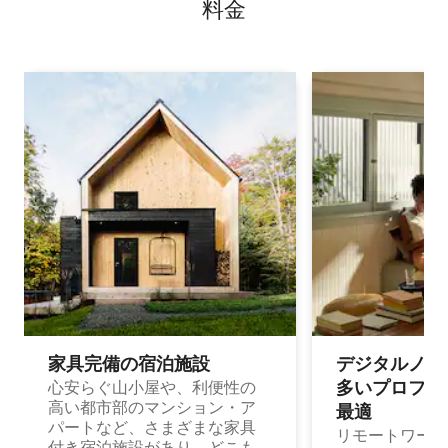
料⁠金
家具完備の宿⁠泊⁠施⁠設
デジタルノマド
多⁠いプ⁠ロ⁠フ⁠ェ⁠
心安らぐ山小屋や、利便性の
高い都市部のマンション・ア
最⁠適
パートなど、さまざまな家具
リモートワーク
付き宿泊施設があり、どこも