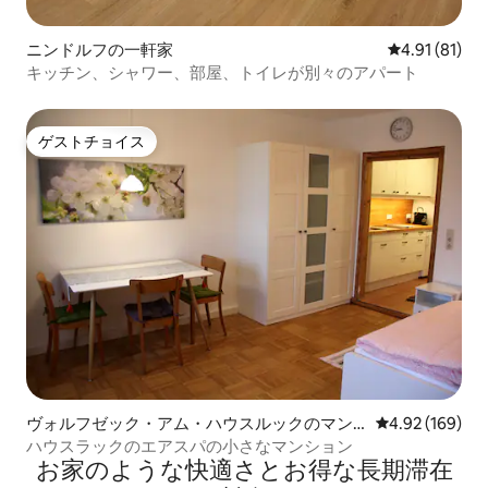
ニンドルフの一軒家
レビュー81件
4.91 (81)
キッチン、シャワー、部屋、トイレが別々のアパート
ゲストチョイス
ゲストチョイス
ヴォルフゼック・アム・ハウスルックのマン
レビュー169件
4.92 (169)
ション・アパート
ハウスラックのエアスパの小さなマンション
お家のような快⁠適⁠さ⁠とお⁠得⁠な長⁠期⁠滞⁠在