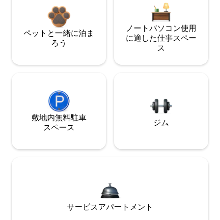
ノートパソコン使用
ペットと一緒に泊ま
に適した仕事スペー
ろう
ス
敷地内無料駐⁠車
ジム
ス⁠ペ⁠ー⁠ス
サービスアパートメント