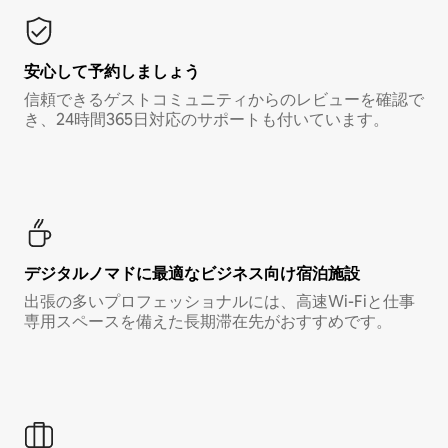
安心して予約しましょう
信頼できるゲストコミュニティからのレビューを確認で
き、24時間365日対応のサポートも付いています。
デジタルノマド⁠に最⁠適⁠なビ⁠ジ⁠ネ⁠ス⁠向⁠け宿⁠泊⁠施⁠設
出張の多いプロフェッショナルには、高速Wi-Fiと仕事
専用スペースを備えた長期滞在先がおすすめです。