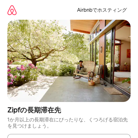
コ
ン
Airbnbでホスティング
テ
ン
ツ
に
ス
キ
ッ
プ
Zipfの長期滞在先
1か月以上の長期滞在にぴったりな、くつろげる宿泊先
を見つけましょう。