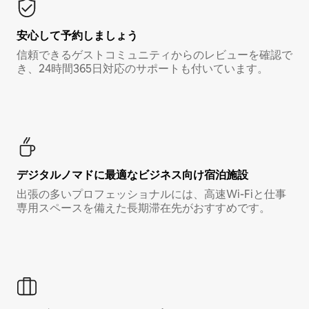
安心して予約しましょう
信頼できるゲストコミュニティからのレビューを確認で
き、24時間365日対応のサポートも付いています。
デジタルノマド⁠に最⁠適⁠なビ⁠ジ⁠ネ⁠ス⁠向⁠け宿⁠泊⁠施⁠設
出張の多いプロフェッショナルには、高速Wi-Fiと仕事
専用スペースを備えた長期滞在先がおすすめです。