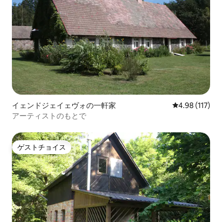
イェンドジェイェヴォの一軒家
レビュー117件
4.98 (117)
アーティストのもとで
ゲストチョイス
ゲストチョイス