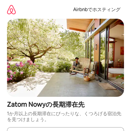
コ
ン
Airbnbでホスティング
テ
ン
ツ
に
ス
キ
ッ
プ
Zatom Nowyの長期滞在先
1か月以上の長期滞在にぴったりな、くつろげる宿泊先
を見つけましょう。