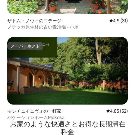
ザトム・ノヴィのコテージ
レビュー31
4.9 (31)
ノテツカ原生林の古い鍛冶場 - 小屋
スーパーホスト
スーパーホスト
モシチェイェヴォの一軒家
レビュー52件
4.85 (52)
バケーションホームMokosz
お家のような快⁠適⁠さ⁠とお⁠得⁠な長⁠期⁠滞⁠在
料⁠金