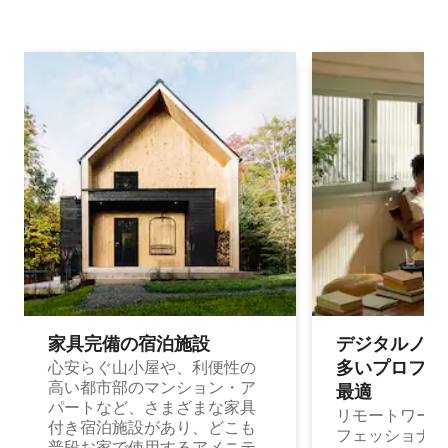
家具完備の宿⁠泊⁠施⁠設
デジタルノマド
多⁠いプ⁠ロ⁠フ⁠ェ⁠
心安らぐ山小屋や、利便性の
高い都市部のマンション・ア
最⁠適
パートなど、さまざまな家具
リモートワーク
付き宿泊施設があり、どこも
フェッショナル
普段お家で使用するアメニテ