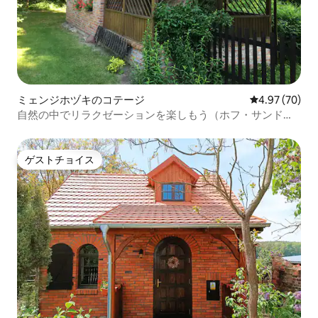
ミェンジホヅキのコテージ
レビュー70件
4.97 (70)
自然の中でリラクゼーションを楽しもう（ホフ・サンドゼ
ー）
ゲストチョイス
ゲストチョイス