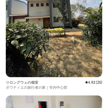
リロングウェの個室
レビュー25件
4.92 (25)
ポワティエの旅行者の家｜市内中心部