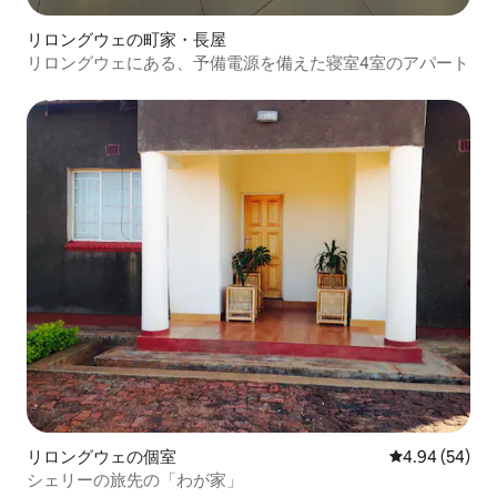
リロングウェの町家・長屋
リロングウェにある、予備電源を備えた寝室4室のアパート
リロングウェの個室
レビュー54件
4.94 (54)
シェリーの旅先の「わが家」