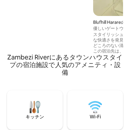
庫、照明、テレビ、Wi-Fiのみ）がご利用
いただけます。 この素晴らしいロケーシ
ョンでハラレを体験し、今すぐご予約く
ださい。
Blufhill Harar
優しいゲートウェ
スタイリッシュな
な快適さを発見し
どころのない清潔
この宿泊先は、現
Zambezi Riverにあるタウンハウスタイ
的なアメニティ・
います。 停電時
プの宿泊施設で人気のアメニティ・設
う、バックアップ
備
を備えており、途
をお楽しみいただ
ろぎにも最適なタウ
Fiを提供していま
なバランスを体験して
こに滞在していま
応いたします。専
キッチン
Wi-Fi