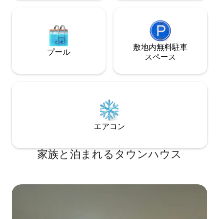
敷地内無料駐⁠車
プール
ス⁠ペ⁠ー⁠ス
エアコン
家族と泊まれるタウンハウス