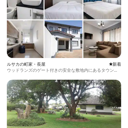
ルサカの町家・長屋
新しい宿
新着
ウッドランズのゲート付きの安全な敷地内にあるタウンハ
ウス