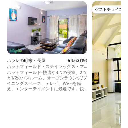
ゲストチョイス
ゲストチョイス
ハラレの町家・長屋
レビュー19件、5つ星中4.63
4.63 (19)
ハットフィールド・ステイラックス・マ
ナー4
ハットフィールド-快適な4つの寝室、2つ
と1/2のバスルーム、オープンラウンジ/ダ
イニングスペース、テレビ、Wi-Fiを備
え、エンターテイメントに最適です。快
適に過ごすためのすべての標準的なアメ
ニティを備えています。 空港に非常に近
い4つの安全な複合施設内にあります。最
大8名様まで、ご家族でのご宿泊、ブライ
ダルチーム、無料駐車場、Wi-Fi、セルフ
ケータリング、ソーラーゲイザー、バッ
クアップ（ソーラーバックアップは冷蔵