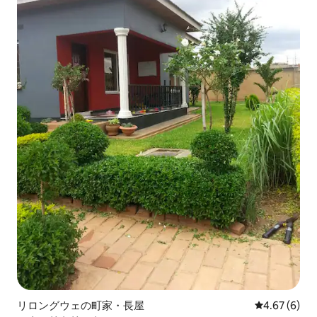
リロングウェの町家・長屋
レビュー6件
4.67 (6)