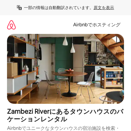
コ
一部の情報は自動翻訳されています。
原文を表示
ン
テ
ン
Airbnbでホスティング
ツ
に
ス
キ
ッ
プ
Zambezi Riverにあるタウンハウスのバ
ケーションレンタル
Airbnbでユニークなタウンハウスの宿泊施設を検索・