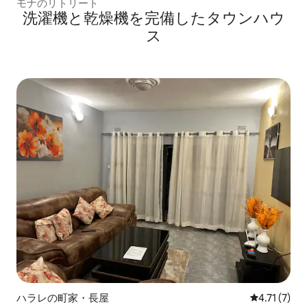
モナのリトリート
洗濯機と乾燥機を完備したタウンハウ
ス
ハラレの町家・長屋
レビュー7件
4.71 (7)