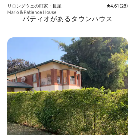
リロングウェの町家・長屋
レビュー28件
4.61 (28)
Mario & Patience House
パティオがあるタウンハウス