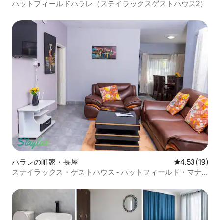
ハットフィールドハラレ（ステイラックスゲストハウス2）
ハラレの町家・長屋
レビュー19件
4.53 (19)
ステイラックス・ゲストハウス - ハットフィールド・マナ
ー1