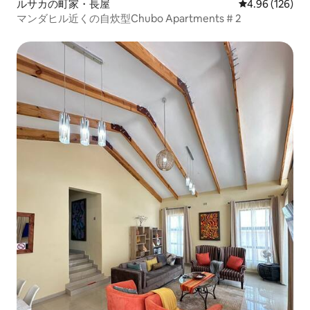
ルサカの町家・長屋
レビュー126件
4.96 (126)
マンダヒル近くの自炊型Chubo Apartments # 2