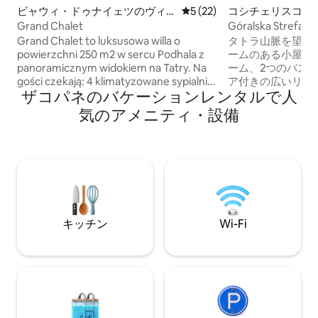
ビャウィ・ドゥナイェツのヴィ
レビュー22件、5つ星中5つ
5 (22)
コシチェリスコの
ラ
ハウス
Grand Chalet
Góralska Stref
Grand Chalet to luksusowa willa o
タトラ山脈を望む
powierzchni 250 m2 w sercu Podhala z
ームのある小屋。
panoramicznym widokiem na Tatry. Na
ーム、2つのバス
gości czekają: 4 klimatyzowane sypialnie,
ア付きの広いリビ
ザコパネのバケーションレンタルで人
4 łazienki, jacuzzi z widokiem, sauna, sala
付きの設備の整っ
gier z bilardem i PS5, strefa fitness,
す。さらに、ガー
気のアメニティ・設備
gabinet do pracy ze światłowodem,
キューグリルを備
kącik dla dzieci, kominek i całoroczny
す。 各コテージには2つの駐車スペースが
grill. Willa oferuje komfortowe
割り当てられています。 コテ
zakwaterowanie dla 10 osób. Idealne
テムによってラン
miejsce na rodzinny wypoczynek,
す。 No. 157/157
spotkania z przyjaciółmi czy workation –
てることはできません。 私た
komfort, nowoczesność i wyjątkowy
金でジャグジーを
klimat w jednym.
キッチン
Wi-Fi