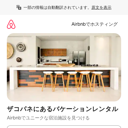
コ
一部の情報は自動翻訳されています。
原文を表示
ン
テ
ン
Airbnbでホスティング
ツ
に
ス
キ
ッ
プ
ザコパネにあるバケーションレンタル
Airbnbでユニークな宿泊施設を見つける