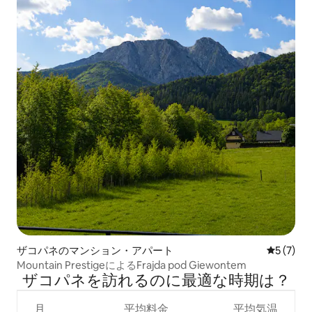
ザコパネのマンション・アパート
レビュー
5 (7)
Mountain PrestigeによるFrajda pod Giewontem
ザコパネを訪⁠れ⁠るの⁠に最⁠適⁠な時⁠期⁠は⁠？
月
平均料金
平均気温