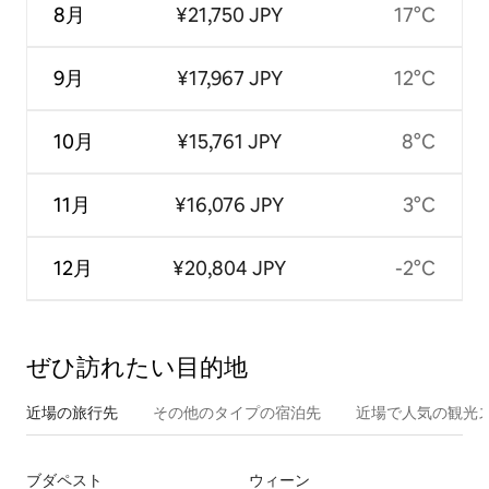
8月
¥21,750 JPY
17°C
9月
¥17,967 JPY
12°C
10月
¥15,761 JPY
8°C
11月
¥16,076 JPY
3°C
12月
¥20,804 JPY
-2°C
ぜひ訪⁠れ⁠た⁠い目⁠的⁠地
近場の旅行先
その他のタ⁠イ⁠プ⁠の宿⁠泊⁠先
近場で人気の観光
ブダペスト
ウィーン