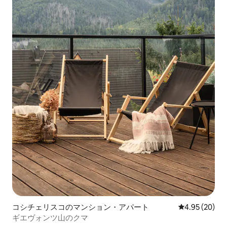
コシチェリスコのマンション・アパート
レビュー20件
4.95 (20)
ギエヴォンツ山のクマ