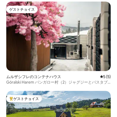
ゲストチョイス
ゲストチョイス
ムルザシフレのコンテナハウス
レビュー
5 (5)
Góralski Harem バンガロー村（2）ジャグジーとバスタブ
付き
ゲストチョイス
大好評のゲストチョイスです。