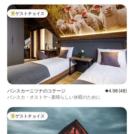
ゲストチョイス
大好評のゲストチョイスです。
バンスカーニツナのコテージ
レビュー48件
4.98 (48)
バンスカ・オストヤ - 素晴らしい休暇のために
ゲストチョイス
大好評のゲストチョイスです。