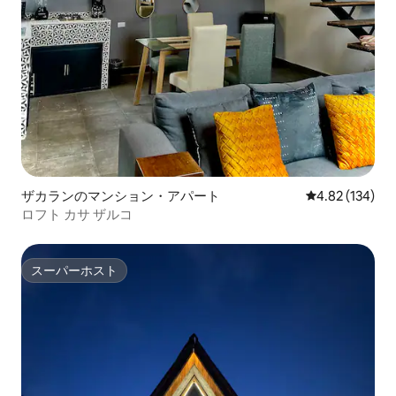
ザカランのマンション・アパート
レビュー134件
4.82 (134)
ロフト カサ ザルコ
スーパーホスト
スーパーホスト