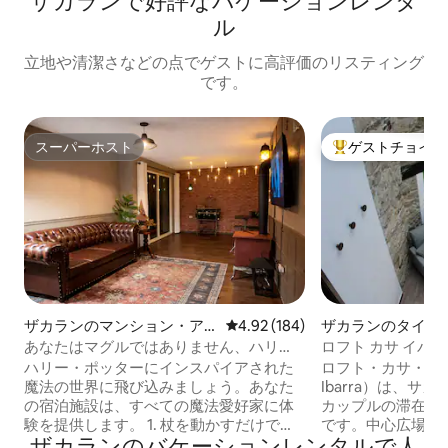
ザカランで好評なバケーションレンタ
ル
立地や清潔さなどの点でゲストに高評価のリスティング
です。
スーパーホスト
ゲストチョイス
スーパーホスト
大好評のゲストチ
ザカランのマンション・ア
レビュー184件、5つ星中4.92
4.92 (184)
ザカランのタイニ
パート
あなたはマグルではありません、ハリ
ロフト カサ イバラ
ー・ポッター | サカトラン
ハリー・ポッターにインスパイアされた
ロフト・カサ・イバラ
魔法の世界に飛び込みましょう。あなた
Ibarra）は、サカ
の宿泊施設は、すべての魔法愛好家に体
カップルの滞在に
験を提供します。 1. 杖を動かすだけで点
です。中心広場から
ザカランのバケーションレンタルで人
灯するフローティングキャンドル。 2. ミ
し、電動ゲート付