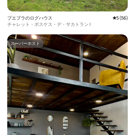
プエブラのログハウス
レビュー5
5 (56)
チャレット・ボスケス・デ・サカトラン I
スーパーホスト
スーパーホスト