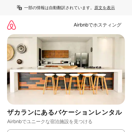
コ
一部の情報は自動翻訳されています。
原文を表示
ン
テ
ン
Airbnbでホスティング
ツ
に
ス
キ
ッ
プ
ザカランにあるバケーションレンタル
Airbnbでユニークな宿泊施設を見つける