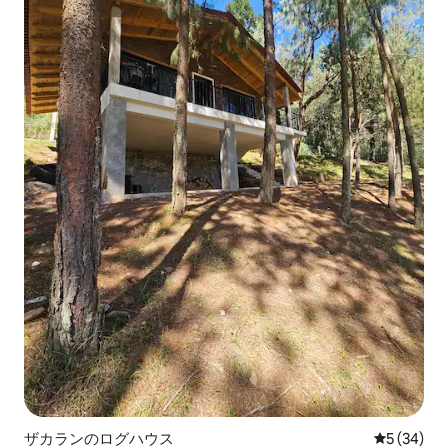
ザカランのログハウス
レビュー3
5 (34)