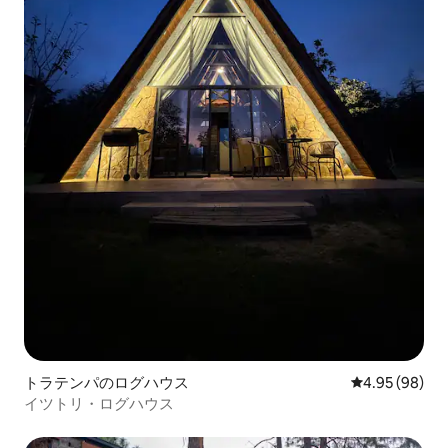
トラテンパのログハウス
レビュー98件
4.95 (98)
イツトリ・ログハウス