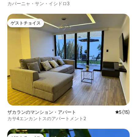
カバーニャ・サン・イシドロ3
ゲストチョイス
ゲストチョイス
ザカランのマンション・アパート
レビュー1
5 (15)
カサ4エンカントスのアパートメント2