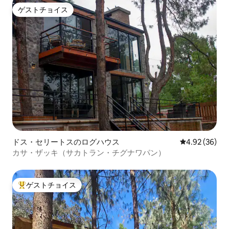
ゲストチョイス
ゲストチョイス
ドス・セリートスのログハウス
レビュー36件
4.92 (36)
カサ・ザッキ（サカトラン・チグナワパン）
ゲストチョイス
大好評のゲストチョイスです。