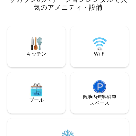
ステリー感をプラスするフライングブロ
り、滞在中の安全性
気のアメニティ・設備
ム（展示用のみ！）。 3. グレートホール
空間の建設提案は
にちなんだデザインのダイニングルーム
ーム、広い部屋、
とリビングルーム。 4. 魔法のような夢を
シングルーム、ド
見させるキングサイズのベッドを備えた
サカトランを見渡
グリフィンドールのメインルーム。 5. 謎
ダブルハイトです
の夜のためのダブルベッドを備えたスラ
で飾られたお部屋
イセリンのセカンドベッドルーム。
地の良い場所です
キッチン
Wi-Fi
敷地内無料駐⁠車
プール
ス⁠ペ⁠ー⁠ス