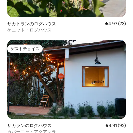
サカトランのログハウス
レビュー73件
4.97 (73)
ケニット・ログハウス
ゲストチョイス
ゲストチョイス
ザカランのログハウス
レビュー92件
4.91 (92)
カバーニャ・アクアレラ