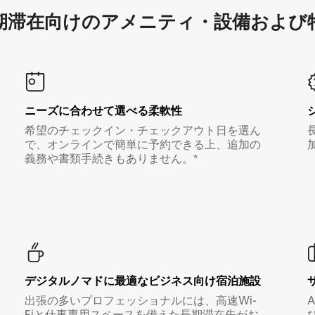
滞在向け⁠のア⁠メ⁠ニ⁠テ⁠ィ⁠・設⁠備⁠および
ニーズに合わせて選べる柔軟性
希望のチェックイン・チェックアウト日を選ん
で、オンラインで簡単に予約できる上、追加の
義務や書類手続きもありません。*
デジタルノマド⁠に最⁠適⁠なビ⁠ジ⁠ネ⁠ス⁠向⁠け宿⁠泊⁠施⁠設
出張の多いプロフェッショナルには、高速Wi-
Fiと仕事専用スペースを備えた長期滞在先がお