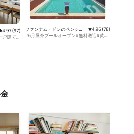
ファンナム・ドンのペンショ
レビュー78件、5つ星
4.96 (78)
レビュー97件、5つ星中4.97つ星の平均評価
4.97 (97)
ン
#6月屋外プールオープン#無料送迎#黄李
一戸建て
団路#個別バーベキュー#アメニティ
。
#Netflix#ボードゲーム#リベ102
⁠金