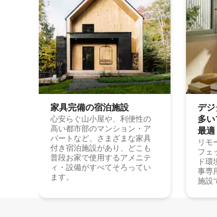
家具完備の宿⁠泊⁠施⁠設
デジ
多⁠いプ
心安らぐ山小屋や、利便性の
高い都市部のマンション・ア
最⁠適
パートなど、さまざまな家具
リモ
付き宿泊施設があり、どこも
フェ
普段お家で使用するアメニテ
ド環
ィ・設備がすべてそろってい
事専
ます。
施設