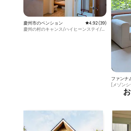
慶州市のペンション
レビュー39件、5つ星中
4.92 (39)
慶州の村のキャンス/ハイヒーンステイ/室
内ジャグジーのある感性的な一軒家
ファンナ
ン
[メゾン
お
きる居心