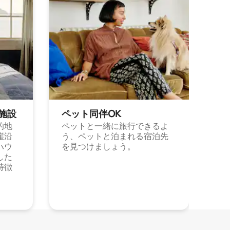
施⁠設
ペット同⁠伴OK
的地
ペットと一緒に旅行できるよ
崖沿
う、ペットと泊まれる宿泊先
ハウ
を見つけましょう。
した
特徴