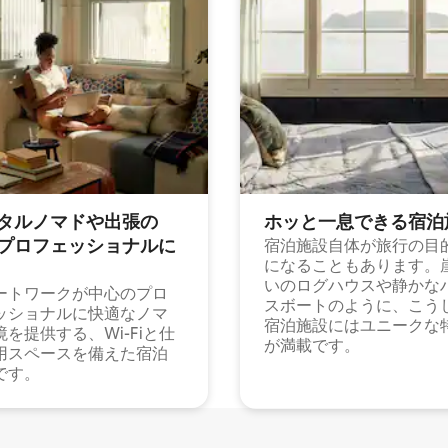
タルノマドや出⁠張⁠の
ホッと一⁠息⁠で⁠き⁠る宿⁠泊
⁠ロ⁠フ⁠ェ⁠ッ⁠シ⁠ョ⁠ナ⁠ル⁠に
宿泊施設自体が旅行の目
になることもあります。
いのログハウスや静かな
ートワークが中心のプロ
スボートのように、こう
ッショナルに快適なノマ
宿泊施設にはユニークな
境を提供する、Wi-Fiと仕
が満載です。
用スペースを備えた宿泊
です。