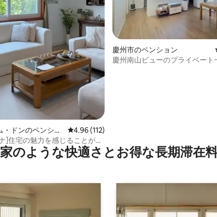
4.92つ星の平均評価
慶州市のペンション
慶州南山ビューのプライベート
別荘。家族旅行、団体の集まり
ム・ドンのペンショ
レビュー112件、5つ星中4.96つ星の平均評価
4.96 (112)
シナ]住宅の魅力を感じることがで
家のような快⁠適⁠さ⁠とお⁠得⁠な長⁠期⁠滞⁠在料
地の良い貸切宿泊施設