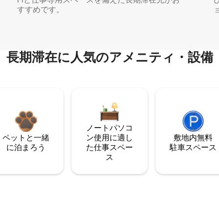
すすめです。
長期滞在に人気のアメニティ・設備
ノートパソコ
ペットと一緒
ン使用に適し
敷地内無料
に泊まろう
た仕事スペー
駐⁠車ス⁠ペ⁠ー⁠ス
ス