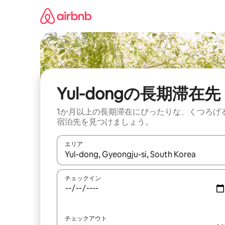
コ
ン
テ
ン
ツ
に
ス
キ
ッ
Yul-dongの長期滞在先
プ
1か月以上の長期滞在にぴったりな、くつろげ
宿泊先を見つけましょう。
エリア
検索結果が表示されたら、上下の矢印キーを使っ
チェックイン
チェックアウト