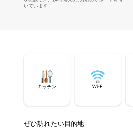
いています。
キッチン
Wi-Fi
ぜひ訪⁠れ⁠た⁠い目⁠的⁠地