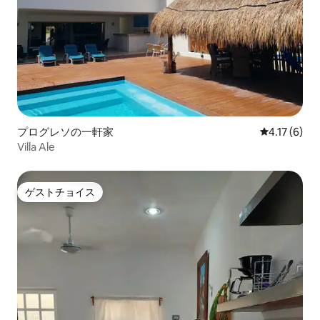
プログレソの一軒家
レビュー6件
4.17 (6)
Villa Ale
ゲストチョイス
ゲストチョイス