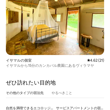
イサマルの個室
レビュー21件
4.62 (21)
イサマルから15分のカンカバル農園にあるヴィラマヤ
ぜひ訪⁠れ⁠た⁠い目⁠的⁠地
その他のタ⁠イ⁠プ⁠の宿⁠泊⁠先
やるべきこと
自然を満喫できるエコロッジの宿泊施設
サービスアパートメントの宿泊施設