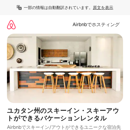
コ
一部の情報は自動翻訳されています。
原文を表示
ン
テ
ン
Airbnbでホスティング
ツ
に
ス
キ
ッ
プ
ユカタン州のスキーイン・スキーアウ
トができるバケーションレンタル
Airbnbでスキーイン/アウトができるユニークな宿泊先