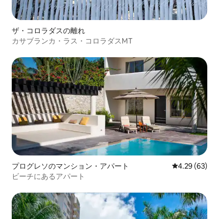
ザ・コロラダスの離れ
カサブランカ・ラス・コロラダスMT
プログレソのマンション・アパート
レビュー63件
4.29 (63)
ビーチにあるアパート