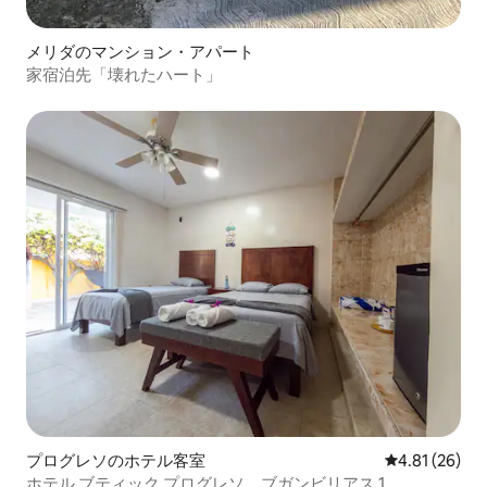
メリダのマンション・アパート
家宿泊先「壊れたハート」
プログレソのホテル客室
レビュー26件
4.81 (26)
ホテル ブティック プログレソ。ブガンビリアス 1