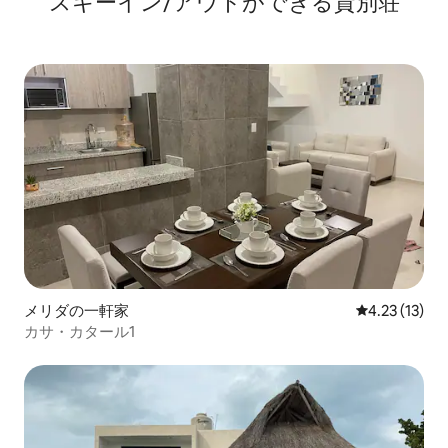
スキーイン/アウトができる貸別荘
メリダの一軒家
レビュー13件
4.23 (13)
カサ・カタール1