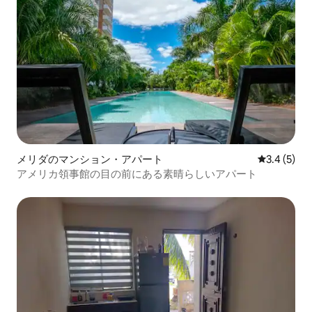
メリダのマンション・アパート
レビュー5
3.4 (5)
アメリカ領事館の目の前にある素晴らしいアパート