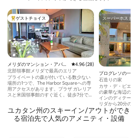
ゲストチョイス
スーパーホスト
大好評のゲストチョイスです。
スーパーホスト
メリダのマンション・アパー
レビュー28件、5つ星中4.96
4.96 (28)
ト
北部領事館メリダで最高のエリア
プログレソの一軒
プライベートの森が付いている数少ない
石造りの家
場所の1つで、The Harbor Squareへの専
カサ・デ・ピエド
用アクセスがあります。プラザ ガレリア
の豪華な海辺の物
スと米国領事館のすぐ近く。徒歩7分で
インのディテールが
す。 🌊 プエルト プログレソまで15分... メ
リダから20分の
リダ北部のビア・モンテホにあるトー
ユカタン州のスキーイン/アウトができ
に位置し、サービ
レ・オセアナのアパートメント。 2つの寝
石の家には、フル
る宿泊先で人気のアメニティ・設備
室、2つのフルバスルーム、3つのベッド
つのベッドルームがあり
があり、6名様でのご利用に最適です。
名様用のサービス
🤽‍♂️プール、洗濯機、エアコン付きのコワ
す。 エアコン付きのリビングルームと12
ーキングスペース、高速Wi-Fi、24時間