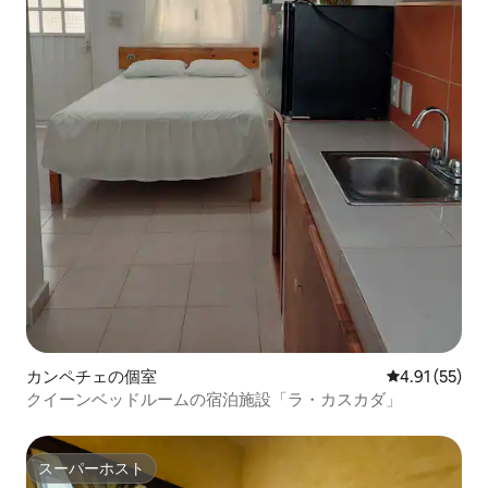
カンペチェの個室
レビュー55件
4.91 (55)
クイーンベッドルームの宿泊施設「ラ・カスカダ」
スーパーホスト
スーパーホスト