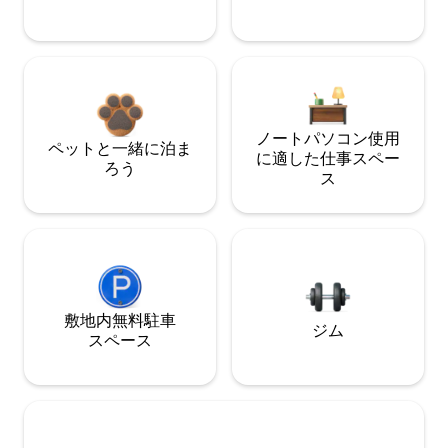
ノートパソコン使用
ペットと一緒に泊ま
に適した仕事スペー
ろう
ス
敷地内無料駐⁠車
ジム
ス⁠ペ⁠ー⁠ス