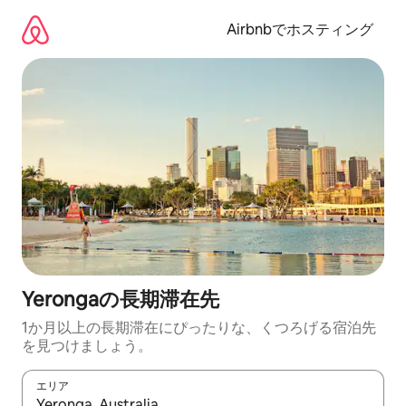
コ
ン
Airbnbでホスティング
テ
ン
ツ
に
ス
キ
ッ
プ
Yerongaの長期滞在先
1か月以上の長期滞在にぴったりな、くつろげる宿泊先
を見つけましょう。
エリア
検索結果が表示されたら、上下の矢印キーを使って移動するか、