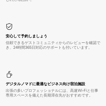
安心して予約しましょう
信頼できるゲストコミュニティからのレビューを確認で
き、24時間365日対応のサポートも付いています。
デジタルノマド⁠に最⁠適⁠なビ⁠ジ⁠ネ⁠ス⁠向⁠け宿⁠泊⁠施⁠設
出張の多いプロフェッショナルには、高速Wi-Fiと仕事
専用スペースを備えた長期滞在先がおすすめです。