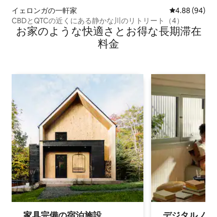
イェロンガの一軒家
レビュー94件
4.88 (94)
CBDとQTCの近くにある静かな川のリトリート（4）
お家のような快⁠適⁠さ⁠とお⁠得⁠な長⁠期⁠滞⁠在
料⁠金
家具完備の宿⁠泊⁠施⁠設
デジタルノマド