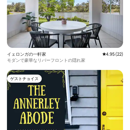
イェロンガの一軒家
レビュー22件
4.95 (22)
モダンで豪華なリバーフロントの隠れ家
ゲストチョイス
ゲストチョイス