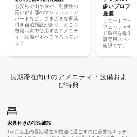
多⁠いプ⁠ロ⁠フ⁠ェ⁠
心安らぐ山小屋や、利便性の
高い都市部のマンション・ア
最⁠適
パートなど、さまざまな家具
リモートワーク
付き宿泊施設があり、どこも
フェッショナル
普段お家で使用するアメニテ
ド環境を提供する
ィ・設備がすべてそろってい
事専用スペース
ます。
施設です。
長期滞在向け⁠のア⁠メ⁠ニ⁠テ⁠ィ⁠・設⁠備⁠およ
び特⁠典
家具付き⁠の宿⁠泊⁠施⁠設
1か月以上の長期滞在を快適に過ごすのに必要なキッチ