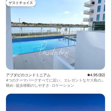
ゲストチョイス
ゲストチョイス
アブダビのコンドミニアム
レビュー82件
4.95 (82)
4つのテーマパークすべてに近い、エレガントなヤス島の隠
れ家
眺め
·
徒歩移動のしやすさ
·
ロケーション