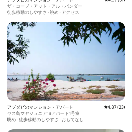
ザ・コーブ・アット・アル・バンダー
徒歩移動のしやすさ
·
眺め
·
アクセス
アブダビのマンション・アパート
レビュー23件
4.87 (23)
ヤス島マヤジュニア1Bアパート1号室
眺め
·
徒歩移動のしやすさ
·
おもてなし