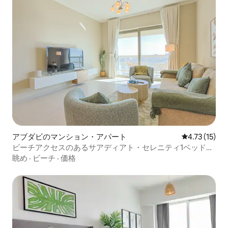
アブダビのマンション・アパート
レビュー15件
4.73 (15)
ビーチアクセスのあるサアディアト・セレニティ1ベッドル
ームアパート
眺め
·
ビーチ
·
価格