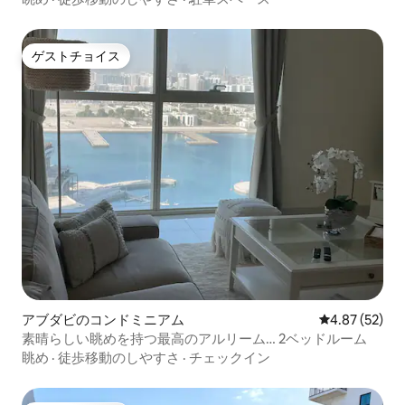
ゲストチョイス
ゲストチョイス
アブダビのコンドミニアム
レビュー52件
4.87 (52)
素晴らしい眺めを持つ最高のアルリーム… 2ベッドルーム
眺め
·
徒歩移動のしやすさ
·
チェックイン