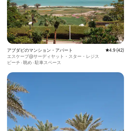
アブダビのマンション・アパート
レビュー42
4.9 (42)
エスケープ@サーディヤット・スター・レジス
ビーチ
·
眺め
·
駐車スペース