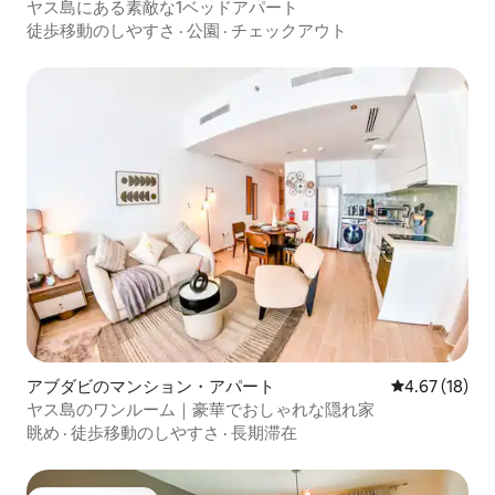
ヤス島にある素敵な1ベッドアパート
徒歩移動のしやすさ
·
公園
·
チェックアウト
アブダビのマンション・アパート
レビュー18件
4.67 (18)
ヤス島のワンルーム｜豪華でおしゃれな隠れ家
眺め
·
徒歩移動のしやすさ
·
長期滞在