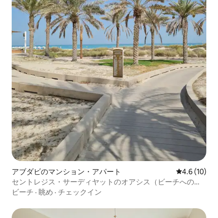
アブダビのマンション・アパート
レビュー10
4.6 (10)
セントレジス・サーディヤットのオアシス（ビーチへのア
クセス！）
ビーチ
·
眺め
·
チェックイン