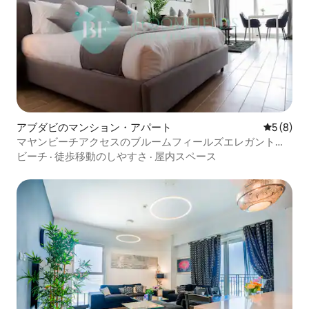
アブダビのマンション・アパート
レビュー
5 (8)
マヤンビーチアクセスのブルームフィールズエレガントス
タジオ
ビーチ
·
徒歩移動のしやすさ
·
屋内スペース