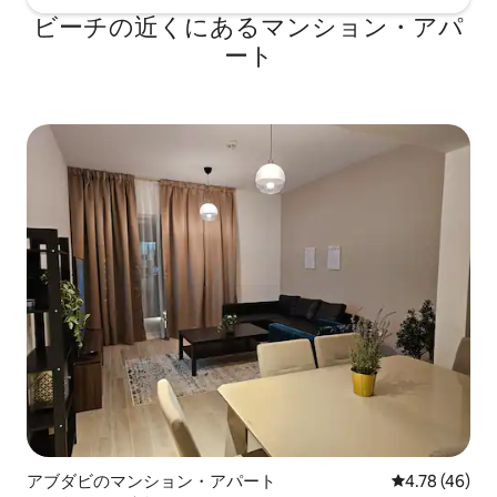
ビーチの近くにあるマンション・アパ
ート
アブダビのマンション・アパート
レビュー46件
4.78 (46)