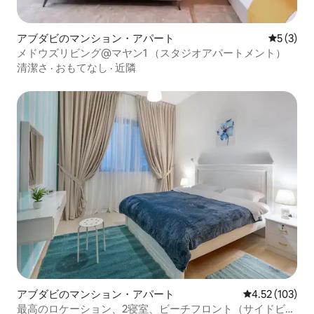
アブダビのマンション・アパート
レビュー
5 (3)
メドウズリビング@マヤン1 （スタジオアパートメント）
清潔さ
·
おもてなし
·
近隣
アブダビのマンション・アパート
レビュー103件
4.52 (103)
最高のロケーション、2寝室、ビーチフロント（サイドビュ