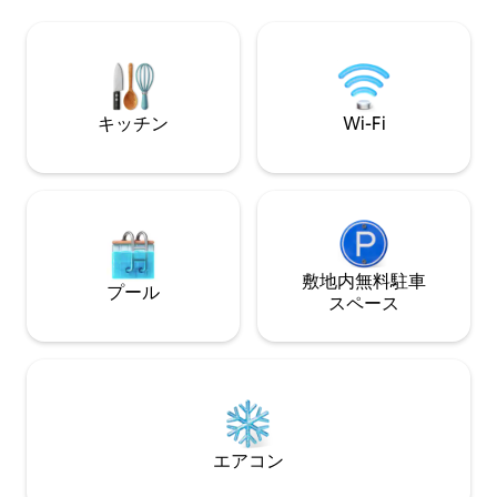
いただけます。 - カルフール、ヤスマリ
まで車で50mです。ゲート付きコミュニ
ーナサーキットから数歩。 
ティ内にある、家具付きの1ベッドルーム
リ・ワールド、ヤ
アパートで、プール、ジム、バーベキュ
10分。 - 24時間365日のセキュリティを備
ーエリア、サイクリングパス、駐車場を
えたお手頃価格の
無料でご利用いただけます。キングサイ
ぐ予約して、活気
ズベッド1台＆折りたたみベッド1台
キッチン
Wi-Fi
在をお楽しみくだ
敷地内無料駐⁠車
プール
ス⁠ペ⁠ー⁠ス
エアコン