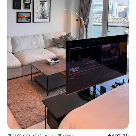
アブダビのマンション・アパート
レビュー31件
4.97 (31)