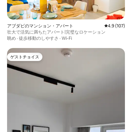
アブダビのマンション・アパート
レビュー107
4.9 (107)
壮大で活気に満ちたアパート|完璧なロケーション
眺め
·
徒歩移動のしやすさ
·
Wi-Fi
ゲストチョイス
ゲストチョイス