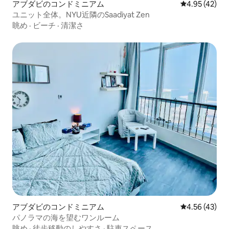
アブダビのコンドミニアム
レビュー42件
4.95 (42)
ユニット全体。NYU近隣のSaadiyat Zen
眺め
·
ビーチ
·
清潔さ
アブダビのコンドミニアム
レビュー43件
4.56 (43)
パノラマの海を望むワンルーム
眺め
·
徒歩移動のしやすさ
·
駐車スペース