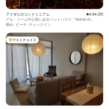
アブダビのコンドミニアム
レビュー31件
4.94 (31)
アル・リーム中心部にあるペントハウス「Wahat Al
Khaleej」
眺め
·
ビーチ
·
チェックイン
ゲストチョイス
大好評のゲストチョイスです。