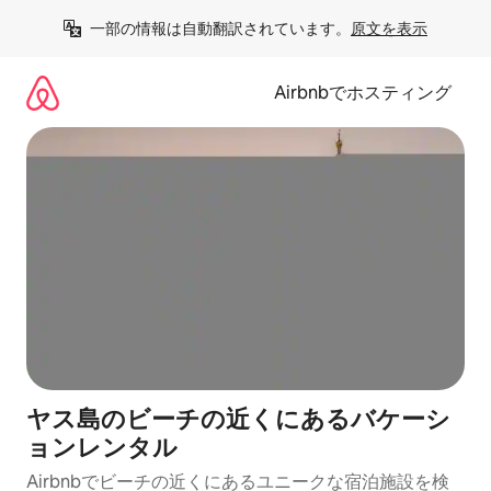
コ
一部の情報は自動翻訳されています。
原文を表示
ン
テ
ン
Airbnbでホスティング
ツ
に
ス
キ
ッ
プ
ヤス島のビーチの近くにあるバケーシ
ョンレンタル
Airbnbでビーチの近くにあるユニークな宿泊施設を検