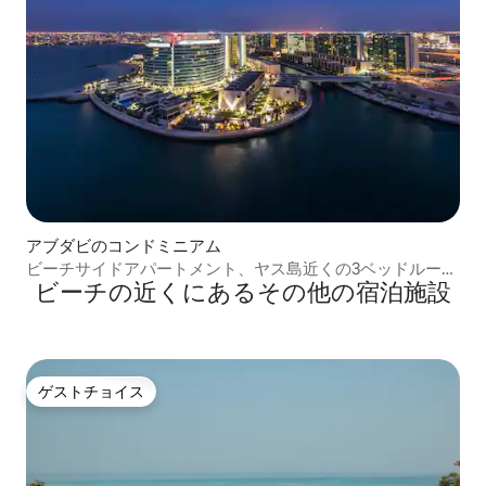
アブダビのコンドミニアム
ビーチサイドアパートメント、ヤス島近くの3ベッドルーム
ビーチの近くにあるその他の宿泊施設
のオアシス
ゲストチョイス
ゲストチョイス