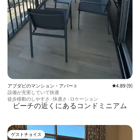
アブダビのマンション・アパート
レビュー9件
4.89 (9)
設備が充実していて快適
徒歩移動のしやすさ
·
快適さ
·
ロケーション
ビーチの近くにあるコンドミニアム
ゲストチョイス
ゲストチョイス