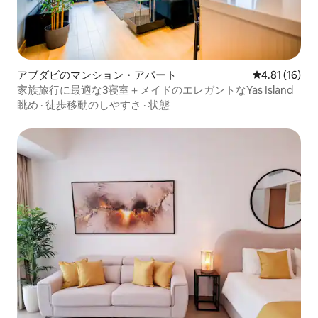
アブダビのマンション・アパート
レビュー16件
4.81 (16)
家族旅行に最適な3寝室＋メイドのエレガントなYas Island
眺め
·
徒歩移動のしやすさ
·
状態