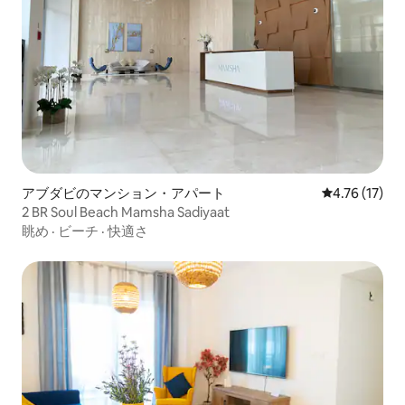
アブダビのマンション・アパート
レビュー17件
4.76 (17)
2 BR Soul Beach Mamsha Sadiyaat
眺め
·
ビーチ
·
快適さ