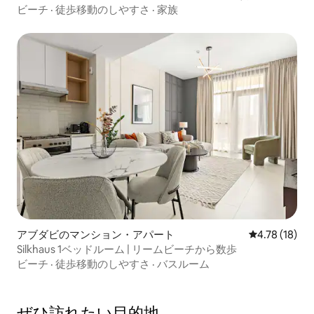
ー）
ビーチ
·
徒歩移動のしやすさ
·
家族
アブダビのマンション・アパート
レビュー18件
4.78 (18)
Silkhaus 1ベッドルーム | リームビーチから数歩
ビーチ
·
徒歩移動のしやすさ
·
バスルーム
ぜひ訪⁠れ⁠た⁠い目⁠的⁠地