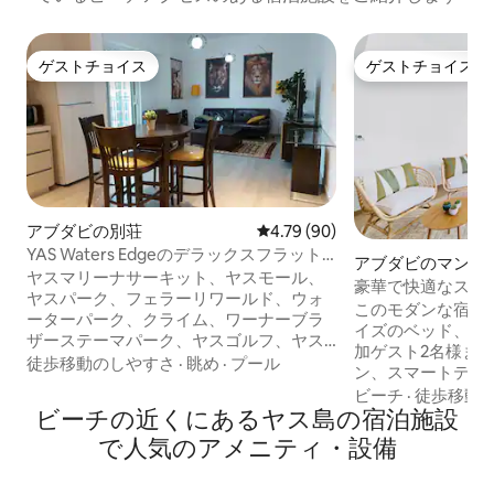
ゲストチョイス
ゲストチョイス
ゲストチョイス
ゲストチョイス
アブダビの別荘
レビュー90件、5つ星中4.79
4.79 (90)
YAS Waters Edgeのデラックスフラット +
アブダビのマンシ
海を望むバルコニー
ヤスマリーナサーキット、ヤスモール、
ト
豪華で快適なスタジ
ヤスパーク、フェラーリワールド、ウォ
ーチ - マヤ
このモダンな宿泊
ーターパーク、クライム、ワーナーブラ
イズのベッド、快
ザーステーマパーク、ヤスゴルフ、ヤス
加ゲスト2名様ま
ミュージカルファウンテンズ、ビーチ、
徒歩移動のしやすさ
·
眺め
·
プール
ン、スマートテレビ
ヤスベイのレストランから徒歩数分の中
燥機、湾の景色が
ビーチ
·
徒歩移動
心部に位置するこちらの宿泊先で、おし
ビーチの近くにあるヤス島の宿泊施設
が備わっています。 - プライベート
ゃれな滞在をお楽しみください。空港、
チ（2026年10
で人気のアメニティ・設備
ルーブル美術館、シティセンターまで20
3つのプール、2
分、レゴランド、ドバイアトランティ
場、キッズエリア
ス、ブルジュ・ハリファ、ドバイモール