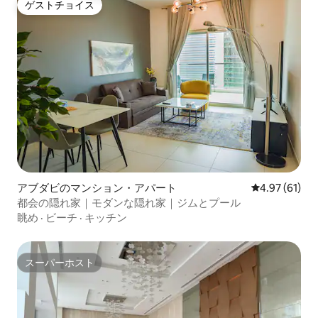
ゲストチョイス
ゲストチョイス
アブダビのマンション・アパート
レビュー61件
4.97 (61)
都会の隠れ家｜モダンな隠れ家｜ジムとプール
眺め
·
ビーチ
·
キッチン
スーパーホスト
スーパーホスト