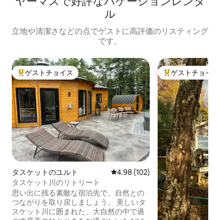
ヤーマスで好評なバケーションレンタ
ル
立地や清潔さなどの点でゲストに高評価のリスティング
です。
ゲストチョイス
ゲストチョイス
大好評のゲストチョイスです。
大好評のゲストチ
タスケットのユルト
レビュー102件、5つ星中4.98
4.98 (102)
タスケット川のリトリート
思い出に残る素敵な宿泊先で、自然との
つながりを取り戻しましょう。 美しいタ
スケット川に囲まれた、大自然の中で過