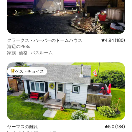
クラークス・ハーバーのドームハウス
レビュー180件
4.94 (180)
海辺のPEBs
家族
·
価格
·
バスルーム
ゲストチョイス
大好評のゲストチョイスです。
ヤーマスの離れ
レビュー134
5.0 (134)