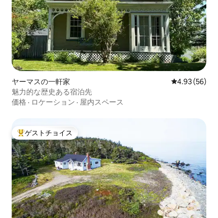
ヤーマスの一軒家
レビュー56件
4.93 (56)
魅力的な歴史ある宿泊先
価格
·
ロケーション
·
屋内スペース
ゲストチョイス
大好評のゲストチョイスです。