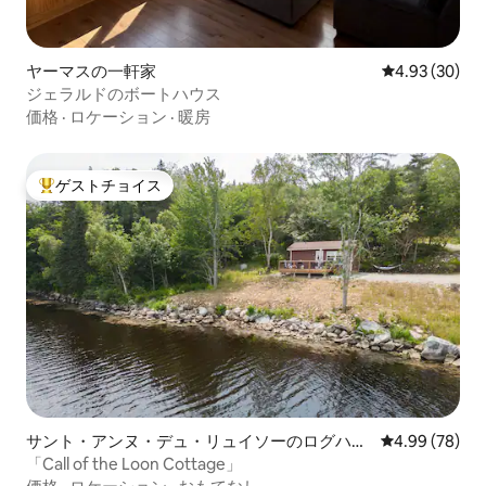
ヤーマスの一軒家
レビュー30件
4.93 (30)
ジェラルドのボートハウス
価格
·
ロケーション
·
暖房
ゲストチョイス
大好評のゲストチョイスです。
サント・アンヌ・デュ・リュイソーのログハウ
レビュー78件
4.99 (78)
ス
「Call of the Loon Cottage」