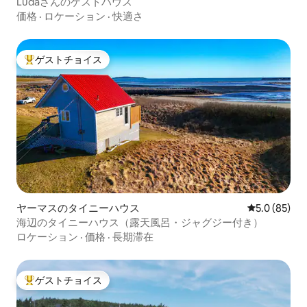
Ludaさんのゲストハウス
価格
·
ロケーション
·
快適さ
ゲストチョイス
大好評のゲストチョイスです。
ヤーマスのタイニーハウス
レビュー85
5.0 (85)
海辺のタイニーハウス（露天風呂・ジャグジー付き）
ロケーション
·
価格
·
長期滞在
ゲストチョイス
大好評のゲストチョイスです。