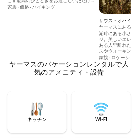
ごす最高のひとときをお過ごしいただけ
ます。 このユニークな宿泊施設は、プラ
家族
·
価格
·
ハイキング
イバシー、魅力、現代的な快適さを兼ね
備えています。 カヌーやカヤックを楽し
サウス・オハイオ
んだり、川沿いを散策して自然の音に耳
ヤーマスにある湖
を傾けましょう。 ビーバー、シカ、カ
ージ
湖畔にある小さな
メ、ガチョウを見ることができるかもし
ジ。美しいエレン
れません。 湯船、冷水浴槽に浸かった
ある人里離れた物
り、サウナでリラックスしたり、星空を
スやウォーキング
眺めたり、キャンプファイヤーを楽しん
ます。素朴で、ち
家族
·
ロケーショ
だりしましょう。 川で泳いだり釣りをし
ヤーマスのバケーションレンタルで人
が、とても居心地
たりすることもできます。 週末の休暇に
す。 湖は清潔で、泳ぐのに最適です！ほ
最適です！
気のアメニティ・設備
とんどすべてのも
ン、素敵な夜のた
ピット、雨の日の
ポンプ、バーベキ
Roku TV。薪
囲気作りに使えま
ません。 以下のすべてをお読みくださ
い。
キッチン
Wi-Fi