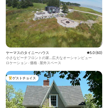
ヤーマスのタイニーハウス
レビュー60
5.0 (60)
小さなビーチフロントの家...広大なオーシャンビュー
ロケーション
·
価格
·
屋外スペース
ゲストチョイス
大好評のゲストチョイスです。