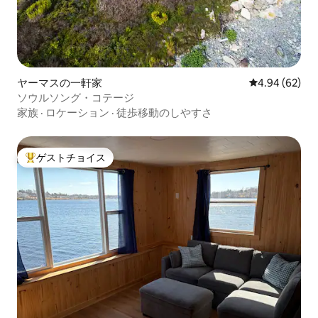
ヤーマスの一軒家
レビュー62件
4.94 (62)
ソウルソング・コテージ
家族
·
ロケーション
·
徒歩移動のしやすさ
ゲストチョイス
大好評のゲストチョイスです。