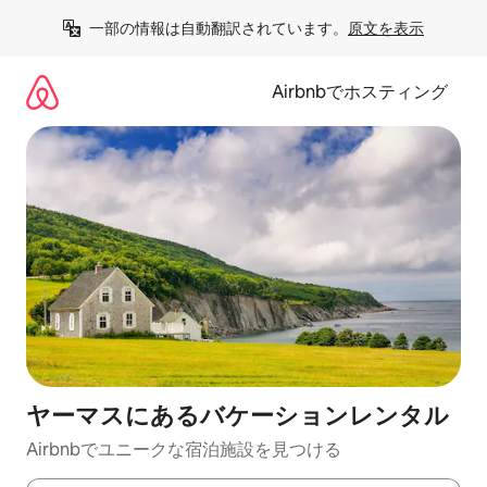
コ
一部の情報は自動翻訳されています。
原文を表示
ン
テ
ン
Airbnbでホスティング
ツ
に
ス
キ
ッ
プ
ヤーマスにあるバケーションレンタル
Airbnbでユニークな宿泊施設を見つける