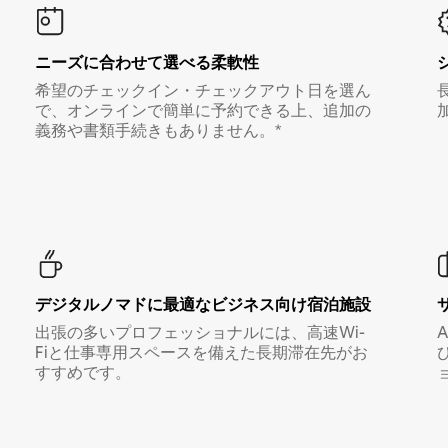
ニーズに合わせて選べる柔軟性
希望のチェックイン・チェックアウト日を選ん
で、オンラインで簡単に予約できる上、追加の
義務や書類手続きもありません。*
デジタルノマド⁠に最⁠適⁠なビ⁠ジ⁠ネ⁠ス⁠向⁠け宿⁠泊⁠施⁠設
出張の多いプロフェッショナルには、高速Wi-
Fiと仕事専用スペースを備えた長期滞在先がお
すすめです。