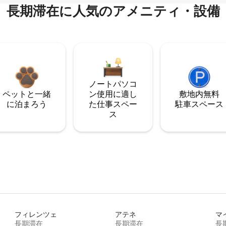
長期滞在に人気のアメニティ・設備
ノートパソコ
ペットと一緒
ン使用に適し
敷地内無料
に泊まろう
た仕事スペー
駐⁠車ス⁠ペ⁠ー⁠ス
ス
フィレンツェ
アテネ
マ
長期滞在
長期滞在
長