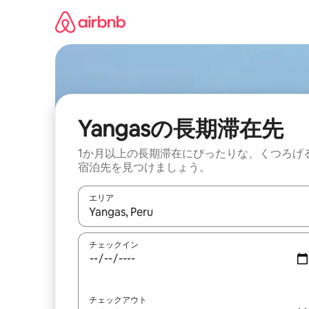
コ
ン
テ
ン
ツ
に
ス
キ
ッ
Yangasの長期滞在先
プ
1か月以上の長期滞在にぴったりな、くつろげ
宿泊先を見つけましょう。
エリア
検索結果が表示されたら、上下の矢印キーを使っ
チェックイン
チェックアウト