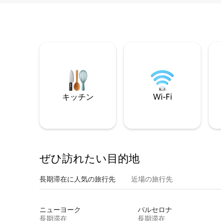
キッチン
Wi-Fi
ぜひ訪⁠れ⁠た⁠い目⁠的⁠地
長期滞在に人気の旅行先
近場の旅行先
ニューヨーク
バルセロナ
長期滞在
長期滞在