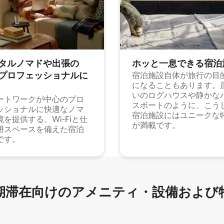
タルノマドや出⁠張⁠の
ホッと一⁠息⁠で⁠き⁠る宿⁠泊
⁠ロ⁠フ⁠ェ⁠ッ⁠シ⁠ョ⁠ナ⁠ル⁠に
宿泊施設自体が旅行の目
になることもあります。
いのログハウスや静かな
ートワークが中心のプロ
スボートのように、こう
ッショナルに快適なノマ
宿泊施設にはユニークな
境を提供する、Wi-Fiと仕
が満載です。
用スペースを備えた宿泊
です。
滞在向け⁠のア⁠メ⁠ニ⁠テ⁠ィ⁠・設⁠備⁠および