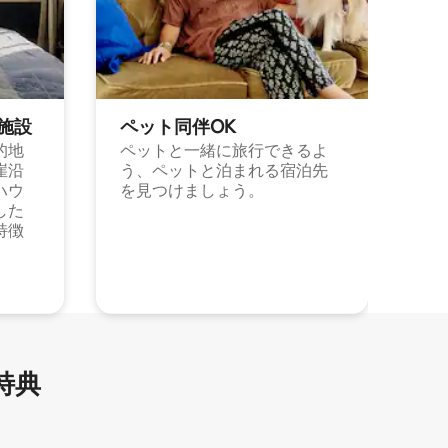
施⁠設
ペット同⁠伴OK
的地
ペットと一緒に旅行できるよ
崖沿
う、ペットと泊まれる宿泊先
ハウ
を見つけましょう。
した
特徴
特⁠典