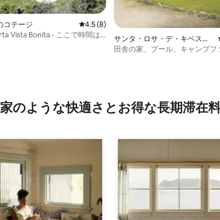
のコテージ
レビュー8件、5つ星中4.5つ星の平均評価
4.5 (8)
rta Vista Bonita - ここで時間は
サンタ・ロサ・デ・キベスの
す。
コテージ
田舎の家、プール、キャンプフ
4.87つ星の平均評価
ー、そして一年中太陽
家のような快⁠適⁠さ⁠とお⁠得⁠な長⁠期⁠滞⁠在料