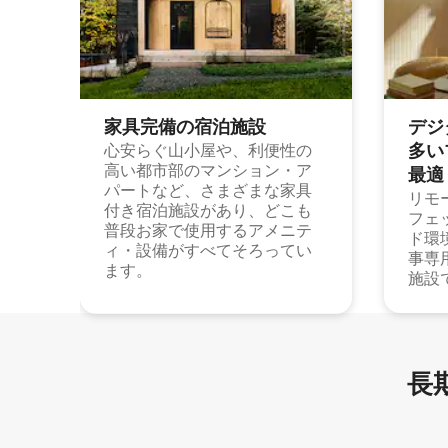
家具完備の宿⁠泊⁠施⁠設
デジ
多⁠いプ
心安らぐ山小屋や、利便性の
高い都市部のマンション・ア
最⁠適
パートなど、さまざまな家具
リモ
付き宿泊施設があり、どこも
フェ
普段お家で使用するアメニテ
ド環
ィ・設備がすべてそろってい
事専
ます。
施設
長期