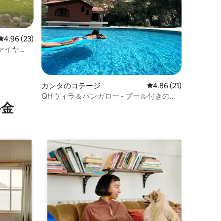
レビュー23件、5つ星中4.96つ星の平均評価
4.96 (23)
ァイヤ
カンタのコテージ
レビュー21件、5つ星
4.86 (21)
QHヴィラ＆バンガロー - プール付きの美
⁠金
しいヴィラ