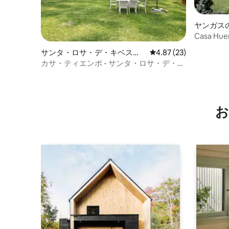
ヤンガス
Casa Hue
止まりま
サンタ・ロサ・デ・キベスの
レビュー23件、5つ星中
4.87 (23)
一軒家
カサ・ティエンポ - サンタ・ロサ・デ・キ
ベス
お