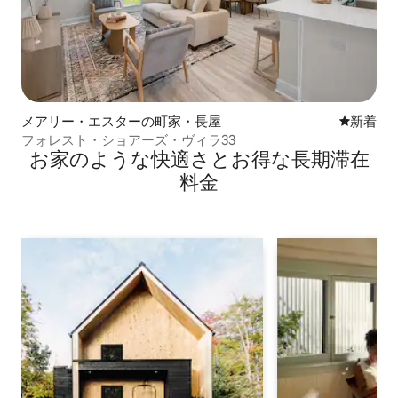
メアリー・エスターの町家・長屋
新しい宿
新着
フォレスト・ショアーズ・ヴィラ33
お家のような快⁠適⁠さ⁠とお⁠得⁠な長⁠期⁠滞⁠在
料⁠金