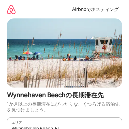
コ
ン
Airbnbでホスティング
テ
ン
ツ
に
ス
キ
ッ
プ
Wynnehaven Beachの長期滞在先
1か月以上の長期滞在にぴったりな、くつろげる宿泊先
を見つけましょう。
エリア
検索結果が表示されたら、上下の矢印キーを使って移動するか、