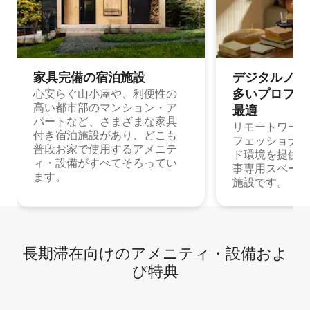
家具完備の宿⁠泊⁠施⁠設
デジタルノマド
多⁠いプ⁠ロ⁠フ⁠ェ⁠
心安らぐ山小屋や、利便性の
高い都市部のマンション・ア
最⁠適
パートなど、さまざまな家具
リモートワーク
付き宿泊施設があり、どこも
フェッショナル
普段お家で使用するアメニテ
ド環境を提供する
ィ・設備がすべてそろってい
事専用スペース
ます。
施設です。
長期滞在向け⁠のア⁠メ⁠ニ⁠テ⁠ィ⁠・設⁠備⁠およ
び特⁠典