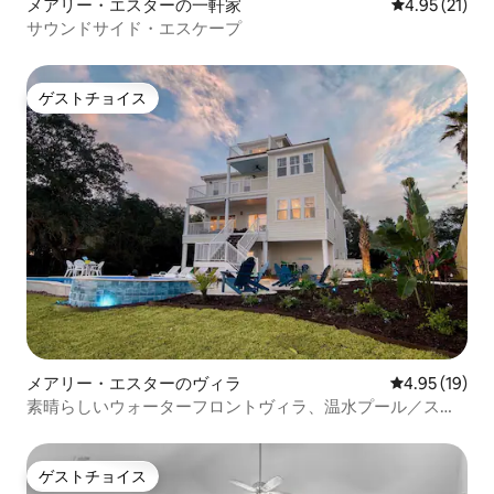
メアリー・エスターの一軒家
レビュー21件
4.95 (21)
サウンドサイド・エスケープ
ゲストチョイス
ゲストチョイス
メアリー・エスターのヴィラ
レビュー19件
4.95 (19)
素晴らしいウォーターフロントヴィラ、温水プール／スパ
／Gmルーム
ゲストチョイス
ゲストチョイス