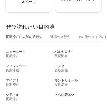
ス⁠ペ⁠ー⁠ス
ぜひ訪⁠れ⁠た⁠い目⁠的⁠地
長期滞在に人気の旅行先
近場の旅行先
その他のタ⁠イ⁠プ⁠の宿
ニューヨーク
バルセロナ
長期滞在
長期滞在
フィレンツェ
アテネ
長期滞在
長期滞在
マイアミ
モントリオール
長期滞在
長期滞在
シアトル
さらに表示
長期滞在