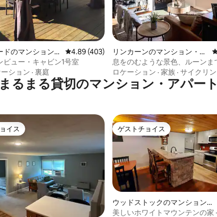
中4.98つ星の平均評価
ードのマンション・
レビュー403件、5つ星中4.89つ星の平均評価
4.89 (403)
リンカーンのマンション・ア
パート
ンビュー・キャビン1号室
息をのむような景色、ルーンま
満、新しく改装！
ケーション
·
裏庭
ロケーション
·
家族
·
サイクリン
まるまる貸切のマンション・アパー
ョイス
ゲストチョイス
ョイス
ゲストチョイス
ウッドストックのマンション・
アパート
美しいホワイトマウンテンの家 -