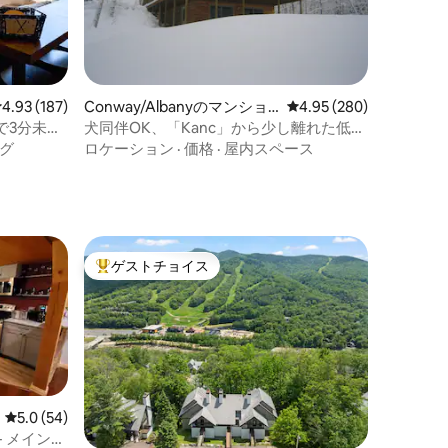
レビュー187件、5つ星中4.93つ星の平均評価
4.93 (187)
Conway/Albanyのマンショ
レビュー280件、5つ星
4.95 (280)
ン・アパート
で3分未
犬同伴OK、「Kanc」から少し離れた低層
階のアパート
グ
ロケーション
·
価格
·
屋内スペース
ト
ゲストチョイス
大好評のゲストチョイスです。
レビュー54件、5つ星中5.0つ星の平均評価
5.0 (54)
 メインス