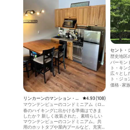
セント・
マンショ
歴史地区の
バーモン
ト・キン
広々としたB
ト・ジョ
ある壮大
価格
·
家
史地区は
れていま
リンカーンのマンション・ア
レビュー108件、5つ星
4.93 (108)
ェアバン
パート
マウンテンビューのコンドミニアム（ロ
ベリー・
フト付き）
春のハイキングに出かける準備はできま
ト・アー
したか？ 新しく改装された、素晴らしい
アカデミ
マウンテンビューのコンドミニアム。共
ル・バレ
用のホットタブや屋内プールなど、充実
けます。