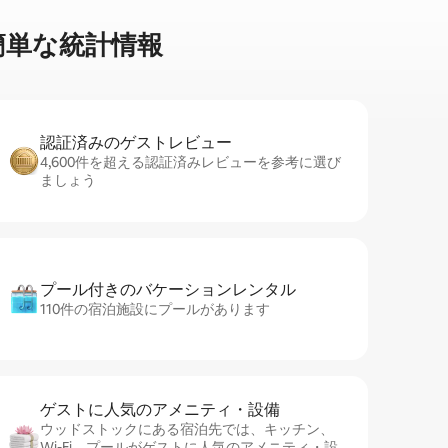
単⁠な統⁠計⁠情⁠報
認証済みのゲ⁠ス⁠ト⁠レ⁠ビ⁠ュ⁠ー
4,600件を超える認証済みレビューを参考に選び
ましょう
プール付きのバ⁠ケ⁠ー⁠シ⁠ョ⁠ンレ⁠ン⁠タ⁠ル
110件の宿泊施設にプールがあります
ゲストに人⁠気⁠のア⁠メ⁠ニ⁠テ⁠ィ・設⁠備
ウッドストックにある宿泊先では、キッチン、
Wi-Fi、プールがゲストに人気のアメニティ・設