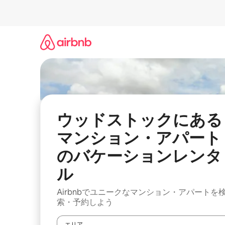
コ
ン
テ
ン
ツ
に
ス
キ
ッ
プ
ウッドストックにある
マンション・アパート
のバケーションレンタ
ル
Airbnbでユニークなマンション・アパートを
索・予約しよう
エリア