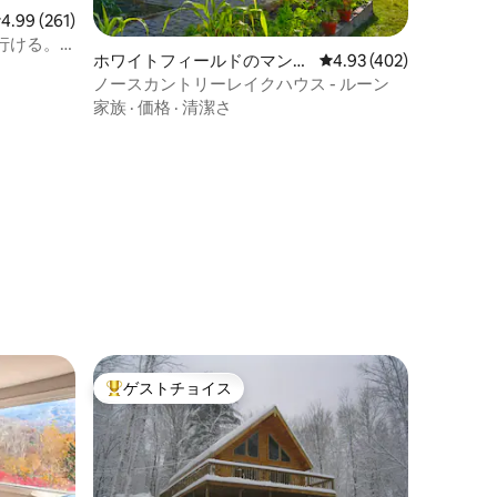
レビュー261件、5つ星中4.99つ星の平均評価
4.99 (261)
行ける。
ホワイトフィールドのマンシ
レビュー402件、5つ星
4.93 (402)
リラック
ョン・アパート
ノースカントリーレイクハウス - ルーン
家族
·
価格
·
清潔さ
ゲストチョイス
大好評のゲストチョイスです。