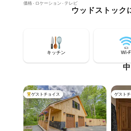
したアメニティ・設備を備えています。
価格
·
ロケーション
·
テレビ
トレイル
専用バルコニーで朝のコーヒーを飲みな
ウッドストック
へは車で簡
がら、モーシラウケ山の景色に目を覚ま
数分。
しましょう。徒歩圏内にレストランやあ
らゆるアクティビティがある最高の立地
です。お部屋は専門業者による清掃が行
われ、清潔なバスタオル、シーツ、枕が
用意されています。ルーン・マウンテン
まで直行のシャトルバスがあります！ロ
キッチン
Wi-F
フト付きの1ベッドルームのコンドミニア
ムは床面積900平方フィートで、クイーン
サイズベッド2台と2段ベッド4台が備わっ
中
ています。
ゲストチョイス
ゲストチ
大好評のゲストチョイスです。
ゲストチ