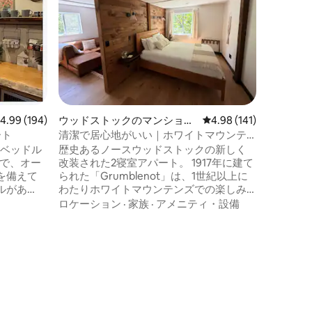
この清潔
トから、
しみまし
ノンまで
ョッピン
家族
·
価
の景色が
て、One 
Birch
う。 ベ
レビュー194件、5つ星中4.99つ星の平均評価
4.99 (194)
ウッドストックのマンショ
レビュー141件、5つ星
4.98 (141)
Flapj
ン・アパート
ましょう
ート
清潔で居心地がいい｜ホワイトマウンテ
ましょう
ンズでの休暇
1ベッドル
歴史あるノースウッドストックの新しく
無限です
トで、オー
改装された2寝室アパート。 1917年に建て
を備えて
られた「Grumblenot」は、1世紀以上に
ルがあ
わたりホワイトマウンテンズでの楽しみ
グコース
のベースキャンプとして楽しまれてきま
ロケーション
·
家族
·
アメニティ・設備
て、この
した。 ノースウッドストックのダウンタ
こともで
ウンにあるレストランやショップから半
スキーリ
マイル、ルーンまで4マイル、キャノンま
・スキー
で10マイル、ペミで最も人気のあるスイ
距離にあ
ミングスポットの向かいにあります。 駐
ンのスイ
車場がたくさんあり、専用のキーパッド
ごしたい
式玄関、敷地内の庭と庭にアクセスで
で簡単に
き、設備の整ったキッチンとWi-Fiがあり