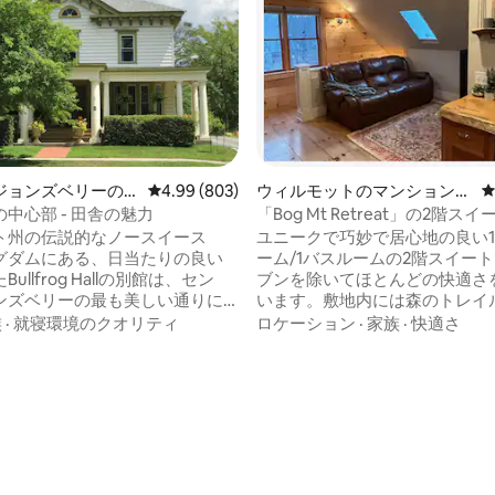
ジョンズベリーの
レビュー803件、5つ星中4.99つ星の平均評価
4.99 (803)
ウィルモットのマンション・
ン・アパート
アパート
中心部 - 田舎の魅力
「Bog Mt Retreat」の2階スイ
ト州の伝説的なノースイース
ユニークで巧妙で居心地の良い
グダムにある、日当たりの良い
ーム/1バスルームの2階スイー
ullfrog Hallの別館は、セン
ブンを除いてほとんどの快適さ
ンズベリーの最も美しい通りに
います。敷地内には森のトレイ
な家々の中にあります。この歴
り、近くには中程度のハイキン
族
·
就寝環境のクオリティ
ロケーション
·
家族
·
快適さ
、米国国家歴史登録財に登録さ
があります。カヤックを持参し
す。ショップ、レストラン、フ
地域の多くの池や湖を探索する
中4.93つ星の平均評価
クス博物館、セント・ジョンズ
きます。ラグド・マウンテン・
アテナエウム、キャタマウン
ゾートとスナピー・マウンテン
ツ、セント・ジョンズベリー・
リゾートはどちらも30分以内の
ーまで徒歩で行けます。ラモイ
ります。このユニークなデザイ
ー鉄道トレイルまで自転車で行
ートは、田舎でのひとときを過
バークマウンテン、キングダム
ものの、地元の見どころへは車