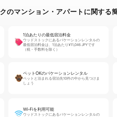
⁠ン⁠シ⁠ョ⁠ン・ア⁠パ⁠ー⁠ト⁠に関⁠す⁠る簡⁠
1泊あたりの最⁠低⁠宿⁠泊⁠料⁠金
ウッドストックにあるバケーションレンタルの
最低宿泊料金は、1泊あたり¥11,046 JPYです
（税・手数料を除く）
ペットOKのバ⁠ケ⁠ー⁠シ⁠ョ⁠ンレ⁠ン⁠タ⁠ル
ペットと泊まれる宿泊先10件の中から見つけま
しょう
Wi-Fiを利⁠用⁠可⁠能
ウッドストックにあるバケーションレンタルの