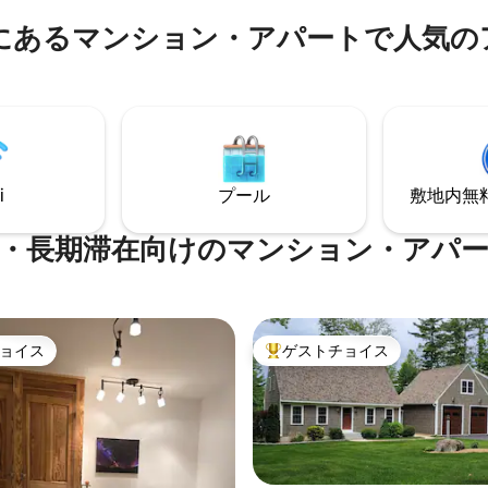
、ジェイピーク、そしてカナダ
アクセスできる場所に滞在した
にあるマンション・アパートで人気の
単に行けます！I-91とI-93から
様やお二組様にぴったりです。
i
プール
敷地内無料駐
・長期滞在向けのマンション・アパ
ョイス
ゲストチョイス
ョイス
大好評のゲストチョイスです。