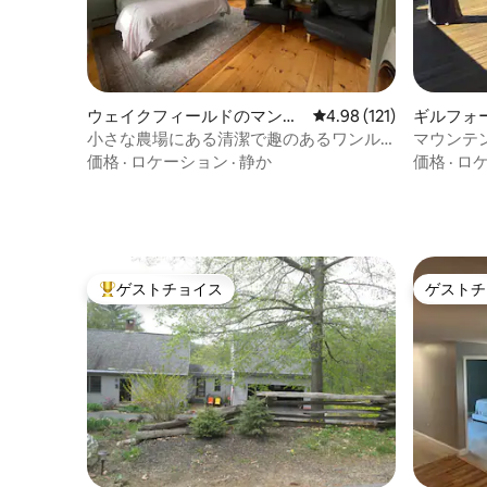
ウェイクフィールドのマンシ
レビュー121件、5つ星
4.98 (121)
ギルフォ
ョン・アパート
アパート
小さな農場にある清潔で趣のあるワンル
マウンテ
ームマンション
価格
·
ロケーション
·
静か
価格
·
ロ
ゲストチョイス
ゲストチ
大好評のゲストチョイスです。
ゲストチ