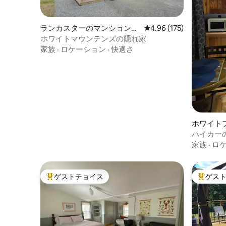
ランカスターのマンション・
レビュー175件、5つ星
4.96 (175)
アパート
ホワイトマウンテンズの隠れ家
家族
·
ロケーション
·
快適さ
ホワイト
ョン・ア
ハイカー
家族
·
ロ
ゲストチョイス
ゲス
大好評のゲストチョイスです。
大好評の