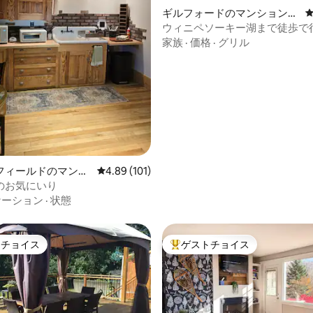
ギルフォードのマンション・
アパート
ウィニペソーキー湖まで徒歩で
中4.96つ星の平均評価
ボート、ハイキング、バイク、
家族
·
価格
·
グリル
ス
フィールドのマンシ
レビュー101件、5つ星中4.89つ星の平均評価
4.89 (101)
パート
のお気にいり
ケーション
·
状態
トチョイス
ゲストチョイス
ゲストチョイスです。
大好評のゲストチョイスです。