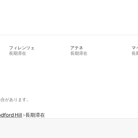
フィレンツェ
アテネ
マ
長期滞在
長期滞在
長
場合があります。
ford Hill
長期滞在