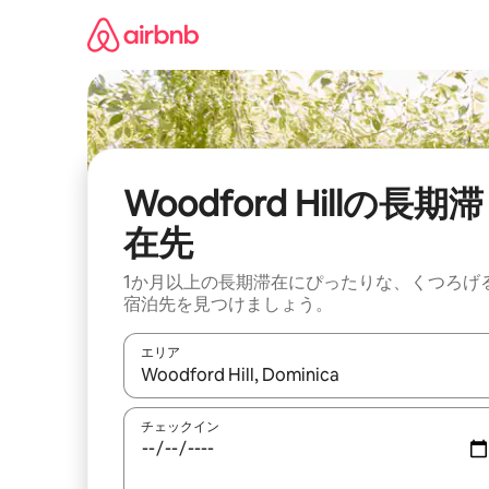
コ
ン
テ
ン
ツ
に
ス
キ
ッ
Woodford Hillの長期滞
プ
在先
1か月以上の長期滞在にぴったりな、くつろげ
宿泊先を見つけましょう。
エリア
検索結果が表示されたら、上下の矢印キーを使っ
チェックイン