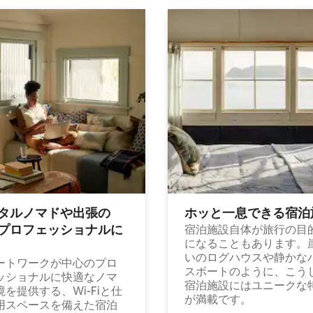
タルノマドや出⁠張⁠の
ホッと一⁠息⁠で⁠き⁠る宿⁠泊
⁠ロ⁠フ⁠ェ⁠ッ⁠シ⁠ョ⁠ナ⁠ル⁠に
宿泊施設自体が旅行の目
になることもあります。
いのログハウスや静かな
ートワークが中心のプロ
スボートのように、こう
ッショナルに快適なノマ
宿泊施設にはユニークな
境を提供する、Wi-Fiと仕
が満載です。
用スペースを備えた宿泊