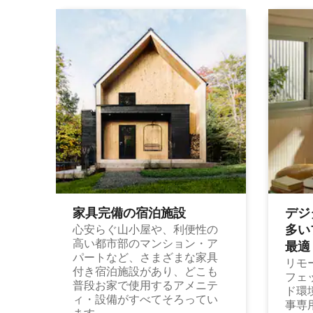
家具完備の宿⁠泊⁠施⁠設
デジ
多⁠いプ
心安らぐ山小屋や、利便性の
高い都市部のマンション・ア
最⁠適
パートなど、さまざまな家具
リモ
付き宿泊施設があり、どこも
フェ
普段お家で使用するアメニテ
ド環
ィ・設備がすべてそろってい
事専