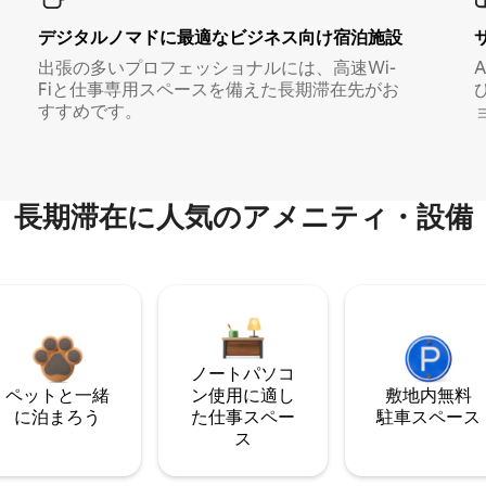
デジタルノマド⁠に最⁠適⁠なビ⁠ジ⁠ネ⁠ス⁠向⁠け宿⁠泊⁠施⁠設
出張の多いプロフェッショナルには、高速Wi-
Fiと仕事専用スペースを備えた長期滞在先がお
すすめです。
長期滞在に人気のアメニティ・設備
ノートパソコ
ペットと一緒
ン使用に適し
敷地内無料
に泊まろう
た仕事スペー
駐⁠車ス⁠ペ⁠ー⁠ス
ス