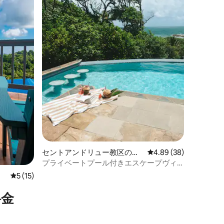
セントアンドリュー教区のヴ
レビュー38件、5つ星
4.89 (38)
ィラ
プライベートプール付きエスケープヴィ
ラ
レビュー15件、5つ星中5つ星の平均評価
5 (15)
⁠金