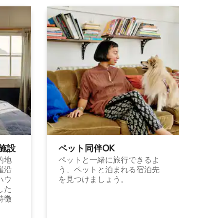
施⁠設
ペット同⁠伴OK
的地
ペットと一緒に旅行できるよ
崖沿
う、ペットと泊まれる宿泊先
ハウ
を見つけましょう。
した
特徴