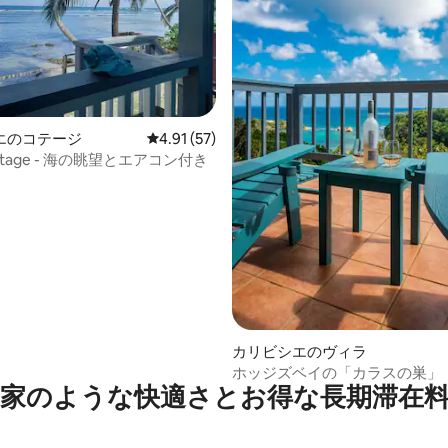
4.95つ星の平均評価
エのコテージ
レビュー57件、5つ星中4.91つ星の平均評価
4.91 (57)
 Cottage - 海の眺望とエアコン付き
カリビシエのヴィラ
ホッジズベイの「カラスの巣」
家のような快⁠適⁠さ⁠とお⁠得⁠な長⁠期⁠滞⁠在料