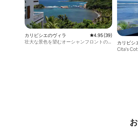
カリビシエのヴィラ
レビュー39件、5つ星中
4.95 (39)
壮大な景色を望むオーシャンフロントの3
カリビシ
ベッドルームヴィラ！
Cita's
お