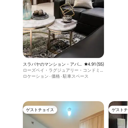
スラバヤのマンション・アパ
レビュー55件、5つ星中
4.91 (55)
ート
ローズベイ・ラグジュアリー・コンドミ
ニアム
ロケーション
·
価格
·
駐車スペース
ゲストチョイス
ゲストチ
ゲストチョイス
ゲストチ