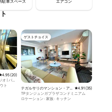
⁠車ス⁠ペ⁠ー⁠ス
エアコン
ます。 安心して滞在をお楽しみくださ
い！
ート
ゲストチョイス
ゲストチョイス
レビュー20件、5つ星中4.95つ星の平均評価
4.95 (20)
スタジオ | パク
ウト
テガルサリのマンション・ア
レビュー35件、5つ星
4.91 (35)
パート
TPタンジュンガプラザコンドミニアム
ロケーション
·
家族
·
キッチン