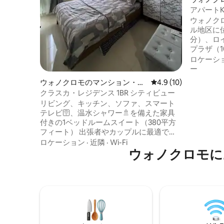
アパート
アパートKl
ム：9名
ウォノク
ル地区に
分）、ロ
プラザ（10
分）、RS
ロケーシ
（2分） ジム、プール、サウナ、ジャグジ
ー
ーは午前
ウォノクロモのマンション・ア
レビュー10件、5つ星
4.9 (10)
いただけ
パート
クラスカ・レジデンス 1BR シティビュー
とバーベキ
リビング、キッチン、ソファ、スマート
コンとスマ
テレビ🛜、温水シャワー🚿を備えた家具
がベッド
付きの1ベッドルームスイート（380平方
り、給湯
フィート） 出張者やカップルに最適で
器、レン
す。 CBDの近くにあります ベストプライ
ロケーション
·
近隣
·
Wi-Fi
ンサー、
ス＆満足のいくサービス💯 ロイヤルプラ
ウォノクロモに
わってい
ザモール、Hang Tuah大学、病院、電車ま
で5分🛍️🏥🚂 UPH/トランスアイコンモー
ルまで10分 ギャラクシーモール/ペトラ大
学まで20分🎓 タンジュンガン・プラザま
で25分🛍️ 空港まで30分✈️ 素晴らしい設
備：🏊‍♂️プール、専用図書館、🌳庭、🍖エ
リア、🏃‍♀️トラック、🧖‍♂️ジャグジー＆サウ