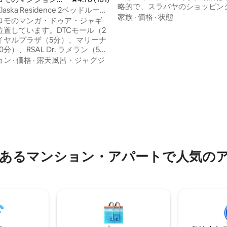
略的で、スラバヤのショッピン
aska Residence 2ベッドルー
西スラバヤのビジネスセンター
家族
·
価格
·
状態
様まで
ロモのマンガ・ドゥア・ジャギ
ています。このアパートは、2
位置しています。DTCモール（2
モール、スーパーモールパクウ
イヤルプラザ（5分）、マリーナ
ダ & パクウォントレードセン
分）、RSAL Dr. ラメラン（5
あります。 ゲストはこのエリア
I Sby （5分）、ウォノクロモ駅
ョン
·
価格
·
露天風呂・ジャグジ
まざまなエンターテイメント＆
ングセンターを楽しむことがで
7時から午後9時30分までご利用
29 m 2のアパートには、LED
中4.9つ星の平均評価
ます。子供用プレイグラウンド
で大きなベッド、キッチン、冷
ューエリアがあります。 エア
温シャワー付きのバスルームが
ートテレビ50インチ/32インチ
す。
ルームとファミリールームにあ
器、スチームアイロン、炊飯
ジフード、ウォーターディスペ
フルキッチン用品、冷蔵庫が備
あるマンション・アパートで人気の
ます。タオルは提供されません