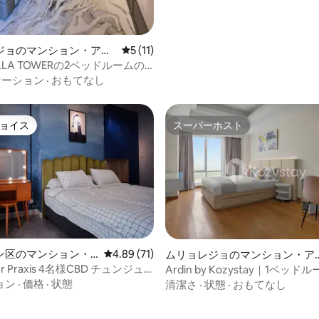
4.88つ星の平均評価
ジョのマンション・アパ
レビュー11件、5つ星中5つ星の平均評価
5 (11)
LLA TOWERの2ベッドルームの
・アパート ​
ケーション
·
おもてなし
ョイス
スーパーホスト
ョイス
スーパーホスト
ン区のマンション・
レビュー71件、5つ星中4.89つ星の平均評価
4.89 (71)
ムリョレジョのマンション・ア
ート
wer Praxis 4名様CBD チュンジュ
Ardin by Kozystay｜1ベッ
フィニティプール｜MERR
ョン
·
価格
·
状態
清潔さ
·
状態
·
おもてなし