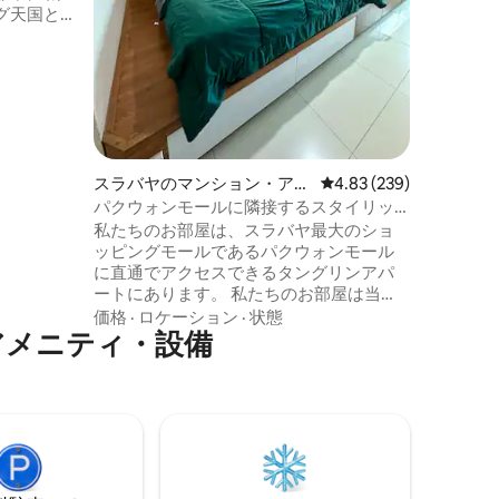
グ天国と
サイズの
に位置し
ングトラ
つの最大の
施設も無
ォンイン
ターの間に
周辺のさ
ショッピ
きます。
テレビ、快適
スラバヤのマンション・アパ
レビュー239件、5つ星
4.83 (239)
蔵庫、冷
ート
パクウォンモールに隣接するスタイリッ
ありま
シュで快適なお部屋
私たちのお部屋は、スラバヤ最大のショ
ッピングモールであるパクウォンモール
に直通でアクセスできるタングリンアパ
ートにあります。 私たちのお部屋は当
初、プライベート用に設計されているの
価格
·
ロケーション
·
状態
アメニティ・設備
で、とても居心地が良くスタイリッシュ
です。ポディウムフロアにあるため、他
のほとんどのスタジオルームよりも広い
スペースです[29 m ² ]。 すべてのゲストは
ジム、プール、無料駐車場をご利用いた
だけます。 チェックインとチェックアウ
トの時間は、前後に他のゲストが来たり
滞在したりしない限り、柔軟に対応でき