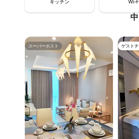
キッチン
Wi-F
ナ🧖‍♀️、🏋️ジム👟、🎮ゲームルーム📺、🍿
映画ルーム
中
スーパーホスト
ゲストチ
スーパーホスト
ゲストチ