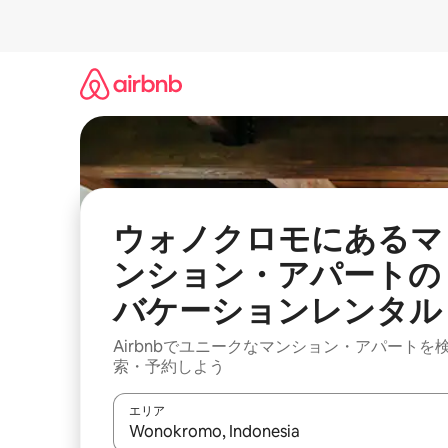
コ
ン
テ
ン
ツ
に
ス
キ
ッ
プ
ウォノクロモにあるマ
ンション・アパートの
バケーションレンタル
Airbnbでユニークなマンション・アパートを
索・予約しよう
エリア
検索結果が表示されたら、上下の矢印キーを使っ