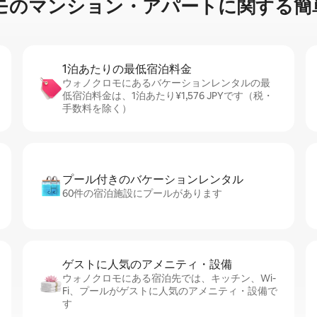
⁠ン⁠シ⁠ョ⁠ン・ア⁠パ⁠ー⁠ト⁠に関⁠す⁠る簡⁠単
1泊あたりの最⁠低⁠宿⁠泊⁠料⁠金
ウォノクロモにあるバケーションレンタルの最
低宿泊料金は、1泊あたり¥1,576 JPYです（税・
手数料を除く）
プール付きのバ⁠ケ⁠ー⁠シ⁠ョ⁠ンレ⁠ン⁠タ⁠ル
60件の宿泊施設にプールがあります
ゲストに人⁠気⁠のア⁠メ⁠ニ⁠テ⁠ィ・設⁠備
ウォノクロモにある宿泊先では、キッチン、Wi-
Fi、プールがゲストに人気のアメニティ・設備で
す