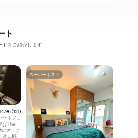
ート
ートをご紹介します
ムリョレ
スーパーホスト
ゲス
スーパーホスト
大好評
アパート
マニャル
スラバヤ
滞在をお
くの有名
圏内、ギ
分、トゥ
ロケーシ
レビュー121件、5つ星中4.96つ星の平均評価
4.96 (121)
のアパートは
パートメ
分）など
はThe
常に近いです。 全面ガ
mentのオーナ
おり、美
非常に戦
を楽しむこと