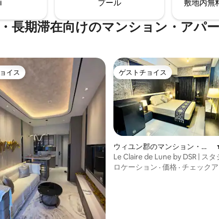
i
プール
敷地内無料駐
・長期滞在向けのマンション・アパ
ョイス
ゲストチョイス
ョイス
ゲストチョイス
ウィユン郡のマンション・ア
パート
Le Claire de Lune by DSR | 
ウォンモール
ロケーション
·
価格
·
チェックア