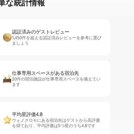
⁠な統⁠計⁠情⁠報
認証済みのゲ⁠ス⁠ト⁠レ⁠ビ⁠ュ⁠ー
1,450件を超える認証済みレビューを参考に選び
ましょう
仕事専用ス⁠ペ⁠ー⁠スがあ⁠る宿⁠泊⁠先
20件の宿泊施設が仕事専用スペースを備えてい
ます
平均星評価4.8
ウォノクロモにある宿泊先はゲストから高評価
を得ており、平均評価は5つ星のうち4.8です