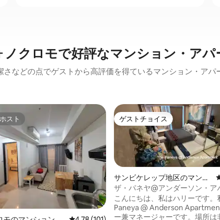
ォノクロモで好評なマンション・アパ
潔さなどの点でゲストから高評価を得ているマンション・アパ
ホスト
ゲストチョイス
ホスト
ゲストチョイス
サンビケレップ地区のマンシ
ョン・アパート
ザ・パネヤ@アンダーソン・ア
ント
こんにちは、私はハリーです。私
Paneya @ Anderson Apart
ー兼マネージャーです。場所は
ロモのマンション・
レビュー101件、5つ星中4.78つ星の平均評価
4.78 (101)