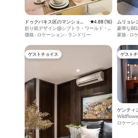
ドゥクパキス区のマンショ
レビュー16件、5つ星中
4.88 (16)
ムリョレ
ン・アパート
ート
折り紙デザイン@シプトラ・ワールド・
豪華なBE
スラバヤ
マンション
価格
·
ロケーション
·
ランドリー
家族
·
ロ
ゲストチョイス
ゲストチ
ゲストチョイス
ゲストチ
ゲンティ
アパート
Wildflo
ンガン
ロケーシ