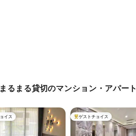
4.91つ星の平均評価
まるまる貸切のマンション・アパー
ョイス
ゲストチョイス
ョイス
大好評のゲストチョイスです。