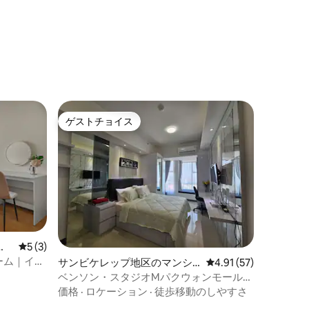
ゲストチョイス
ゲストチョイス
パ
レビュー3件、5つ星中5つ星の平均評価
5 (3)
ドルーム｜イン
サンビケレップ地区のマンシ
レビュー57件、5つ星
4.91 (57)
ョン・アパート
ベンソン・スタジオMパクウォンモール
Wi-Fi給湯キッチン
価格
·
ロケーション
·
徒歩移動のしやすさ