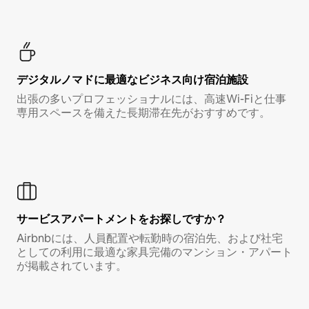
デジタルノマド⁠に最⁠適⁠なビ⁠ジ⁠ネ⁠ス⁠向⁠け宿⁠泊⁠施⁠設
出張の多いプロフェッショナルには、高速Wi-Fiと仕事
専用スペースを備えた長期滞在先がおすすめです。
サービスアパートメントをお探しですか？
Airbnbには、人員配置や転勤時の宿泊先、および社宅
としての利用に最適な家具完備のマンション・アパート
が掲載されています。