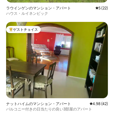
ラウインゲンのマンション・アパート
レビュー2
5 (22)
ハウス・ルイネンビック
ゲストチョイス
大好評のゲストチョイスです。
ナットハイムのマンション・アパート
レビュー42件
4.98 (42)
バルコニー付きの日当たりの良い3部屋のアパート