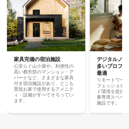
家具完備の宿⁠泊⁠施⁠設
デジタルノマド
多⁠いプ⁠ロ⁠フ⁠ェ⁠
心安らぐ山小屋や、利便性の
高い都市部のマンション・ア
最⁠適
パートなど、さまざまな家具
リモートワーク
付き宿泊施設があり、どこも
フェッショナル
普段お家で使用するアメニテ
ド環境を提供する
ィ・設備がすべてそろってい
事専用スペース
ます。
施設です。