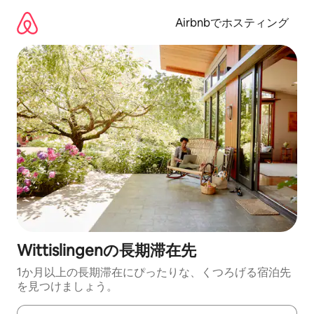
コ
ン
Airbnbでホスティング
テ
ン
ツ
に
ス
キ
ッ
プ
Wittislingenの長期滞在先
1か月以上の長期滞在にぴったりな、くつろげる宿泊先
を見つけましょう。