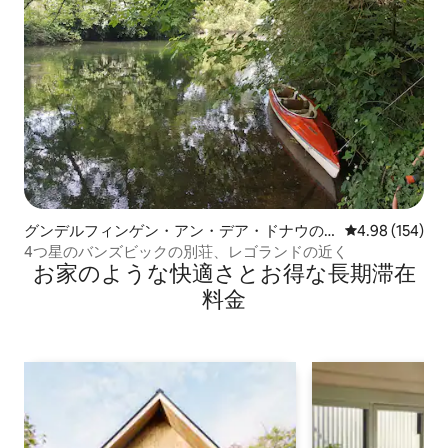
グンデルフィンゲン・アン・デア・ドナウの
レビュー154件
4.98 (154)
一軒家
4つ星のバンズビックの別荘、レゴランドの近く
お家のような快⁠適⁠さ⁠とお⁠得⁠な長⁠期⁠滞⁠在
料⁠金