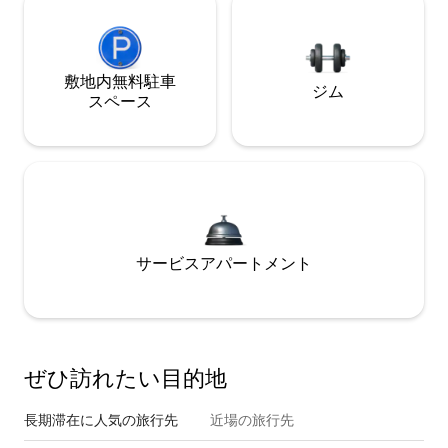
敷地内無料駐⁠車
ジム
ス⁠ペ⁠ー⁠ス
サービスアパートメント
ぜひ訪⁠れ⁠た⁠い目⁠的⁠地
長期滞在に人気の旅行先
近場の旅行先