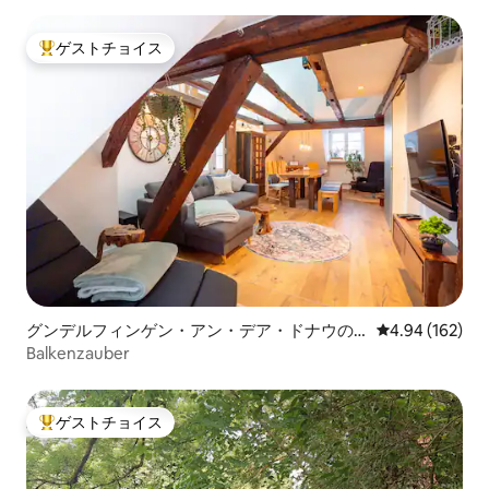
ゲストチョイス
大好評のゲストチョイスです。
グンデルフィンゲン・アン・デア・ドナウの
レビュー162件
4.94 (162)
マンション・アパート
Balkenzauber
ゲストチョイス
大好評のゲストチョイスです。