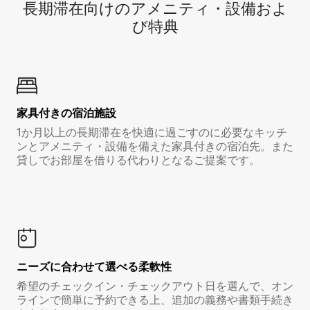
長期滞在向け⁠のア⁠メ⁠ニ⁠テ⁠ィ⁠・設⁠備⁠およ
び特⁠典
家具付き⁠の宿⁠泊⁠施⁠設
1か月以上の長期滞在を快適に過ごすのに必要なキッチ
ンとアメニティ・設備を備えた家具付きの宿泊先。また
貸しでお部屋を借りる代わりとなるご提案です。
ニーズに合わせて選べる柔軟性
希望のチェックイン・チェックアウト日を選んで、オン
ラインで簡単に予約できる上、追加の義務や書類手続き