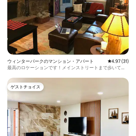
ウィンターパークのマンション・アパート
レビュー31件
4.97 (31)
最高のロケーションです！メインストリートまで歩いて行
けます！
ゲストチョイス
ゲストチョイス