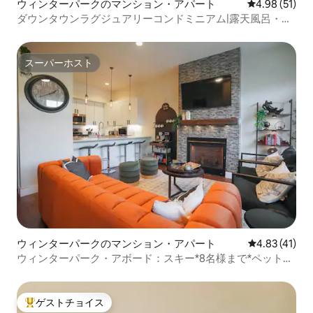
ウィンターパークのマンション・アパート
レビュー51件
4.98 (51)
ダウンタウンラグジュアリーコンドミニアム|露天風呂・ジ
ャグジー|無料シャトルRte
スーパーホスト
スーパーホスト
ウィンターパークのマンション・アパート
レビュー41件
4.83 (41)
ウィンターパーク・アボード：スキー*8名様まで*ペット
OK*共用温水浴槽
ゲストチョイス
大好評のゲストチョイスです。