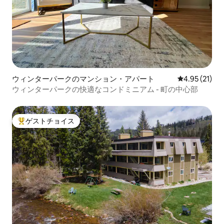
ウィンターパークのマンション・アパート
レビュー21件
4.95 (21)
ウィンターパークの快適なコンドミニアム - 町の中心部
ゲストチョイス
大好評のゲストチョイスです。