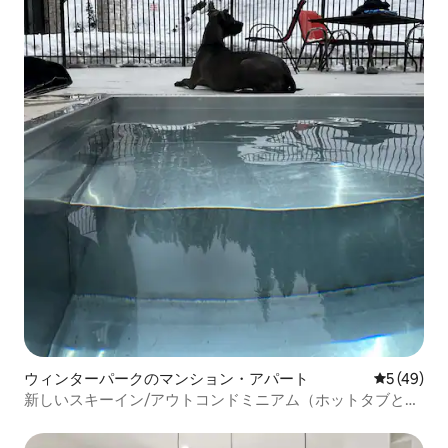
ウィンターパークのマンション・アパート
レビュー4
5 (49)
新しいスキーイン/アウトコンドミニアム（ホットタブとバ
ルコニー付き）