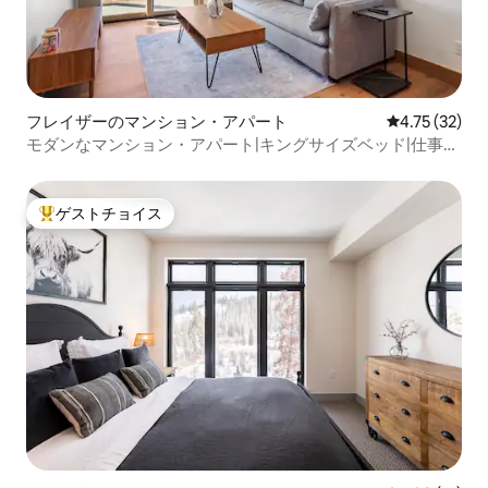
フレイザーのマンション・アパート
レビュー32件
4.75 (32)
モダンなマンション・アパート|キングサイズベッド|仕事ス
ペース＋ランドリールーム
ゲストチョイス
大好評のゲストチョイスです。