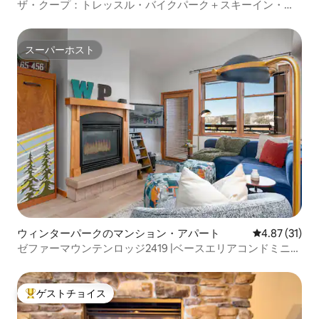
ザ・クープ：トレッスル・バイクパーク＋スキーイン・ス
キーアウトのスタジオ
スーパーホスト
スーパーホスト
ウィンターパークのマンション・アパート
レビュー31件
4.87 (31)
ゼファーマウンテンロッジ2419 |ベースエリアコンドミニア
ム
ゲストチョイス
大好評のゲストチョイスです。