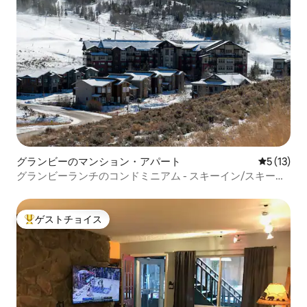
グランビーのマンション・アパート
レビュー1
5 (13)
グランビーランチのコンドミニアム - スキーイン/スキーア
ウト
ゲストチョイス
大好評のゲストチョイスです。