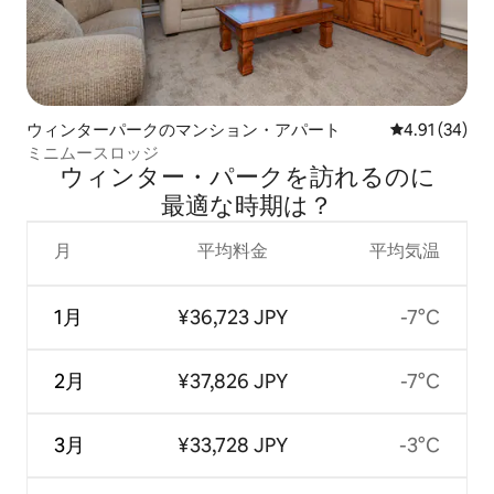
ウィンターパークのマンション・アパート
レビュー34件
4.91 (34)
ミニムースロッジ
ウィンター・パークを訪⁠れ⁠るの⁠に
最⁠適⁠な時⁠期⁠は⁠？
月
平均料金
平均気温
1月
¥36,723 JPY
-7°C
2月
¥37,826 JPY
-7°C
3月
¥33,728 JPY
-3°C