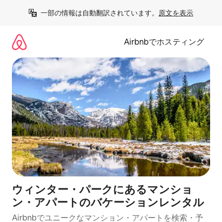
コ
一部の情報は自動翻訳されています。
原文を表示
ン
テ
ン
Airbnbでホスティング
ツ
に
ス
キ
ッ
プ
ウィンター・パークにあるマンショ
ン・アパートのバケーションレンタル
Airbnbでユニークなマンション・アパートを検索・予