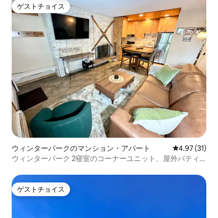
ゲストチョイス
ゲストチョイス
ウィンターパークのマンション・アパート
レビュー31件
4.97 (31)
ウィンターパーク 2寝室のコーナーユニット、屋外パティ
オ付き
ゲストチョイス
ゲストチョイス