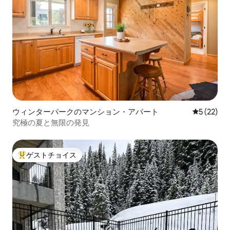
ウィンターパークのマンション・アパート
レビュー2
5 (22)
究極の夏と無限の発見
ゲストチョイス
大好評のゲストチョイスです。