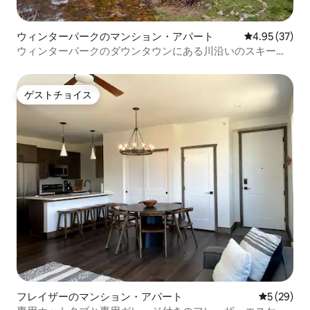
ウィンターパークのマンション・アパート
レビュー37件
4.95 (37)
ウィンターパークのダウンタウンにある川沿いのスキーコ
ンドミニアム！
ゲストチョイス
ゲストチョイス
フレイザーのマンション・アパート
レビュー2
5 (29)