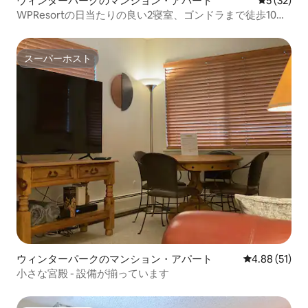
ウィンターパークのマンション・アパート
レビュー3
5 (32)
WPResortの日当たりの良い2寝室、ゴンドラまで徒歩10
分、無料バス
スーパーホスト
スーパーホスト
ウィンターパークのマンション・アパート
レビュー51件
4.88 (51)
小さな宮殿 - 設備が揃っています