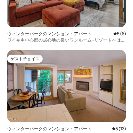
ウィンターパークのマンション・アパート
レビュー
5 (6)
ワイキキ中心部の居心地の良いワンルーム–リゾートへはバ
スで簡単に行けます！
ゲストチョイス
ゲストチョイス
ウィンターパークのマンション・アパート
レビュー1
5 (13)