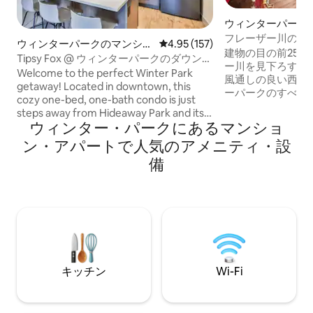
ウィンターパーク
ン・アパート
フレーザー川の快
ウィンターパークのマンショ
レビュー157件、5つ星中4.95
4.95 (157)
建物の目の前25
ン・アパート
Tipsy Fox @ ウィンターパークのダウンタ
ー川を見下ろす、
ウン、ゲレンデ近く！
Welcome to the perfect Winter Park
風通しの良い西の
getaway! Located in downtown, this
ーパークのすべてま
cozy one-bed, one-bath condo is just
建てられた新しい
steps away from Hideaway Park and its
ターには、プール
ウィンター・パークにあるマンショ
year-round free events. With 3 queen
ードテーブル、コ
beds, including a sleeper sofa and a
ン・アパートで人気のアメニティ・設
シャワー付きの素
Murphy bed, it comfortably sleeps 6
ムがあります。 無
備
guests. Enjoy the heated garage and ski
ごとに運行してお
locker for your vehicle and snow gear.
乗車できます。 
After outdoor activities, unwind in the
り必要ありません
hot tub, gather around the fire-pit, or
は、夏のアクティ
relax on the balcony. Conveniently close
るスキー場です。 申し訳ございません
to food, slopes, tubing hill, and
が、ペットはお断
amenities!
いコンロを設置し
キッチン
Wi-Fi