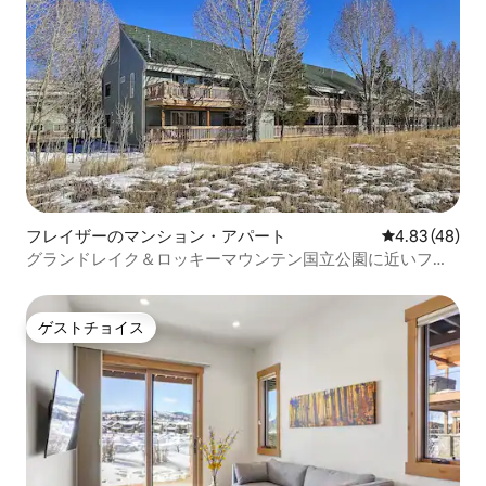
フレイザーのマンション・アパート
レビュー48件
4.83 (48)
グランドレイク＆ロッキーマウンテン国立公園に近いフレ
ーザーコンドミニアム！
ゲストチョイス
ゲストチョイス