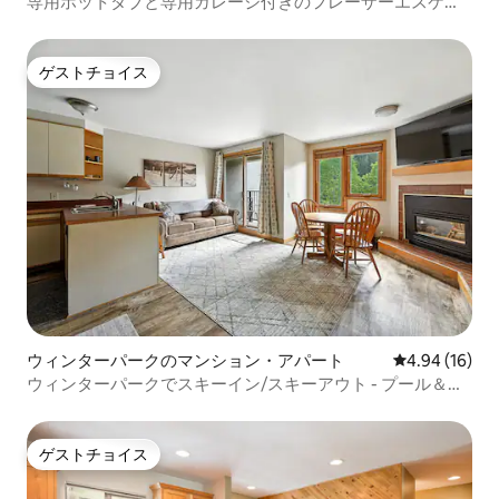
専用ホットタブと専用ガレージ付きのフレーザーエスケー
プ
ゲストチョイス
ゲストチョイス
ウィンターパークのマンション・アパート
レビュー16件
4.94 (16)
ウィンターパークでスキーイン/スキーアウト - プール＆ホ
ットタブ
ゲストチョイス
ゲストチョイス