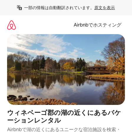
コ
一部の情報は自動翻訳されています。
原文を表示
ン
テ
ン
Airbnbでホスティング
ツ
に
ス
キ
ッ
プ
ウィネベーゴ郡の湖の近くにあるバケ
ーションレンタル
Airbnbで湖の近くにあるユニークな宿泊施設を検索・