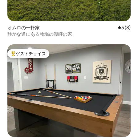
オムロの一軒家
レビュー
5 (8)
静かな道にある牧場の湖畔の家
ゲストチョイス
大好評のゲストチョイスです。