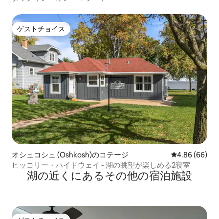
ゲストチョイス
ゲストチョイス
オシュコシュ (Oshkosh)のコテージ
レビュー66件
4.86 (66)
ヒッコリー・ハイドウェイ - 湖の眺望が楽しめる2寝室
湖の近くにあるその他の宿泊施設