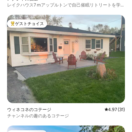
レイクハウス7 mアップルトンで自己催眠リトリートを学ぼ
う
ゲストチョイス
大好評のゲストチョイスです。
ウィネコネのコテージ
レビュー31件
4.97 (31)
チャンネルの趣のあるコテージ