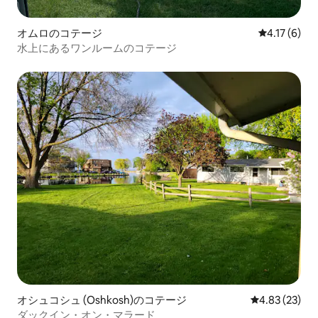
オムロのコテージ
レビュー6件
4.17 (6)
水上にあるワンルームのコテージ
オシュコシュ (Oshkosh)のコテージ
レビュー23件
4.83 (23)
ダックイン・オン・マラード