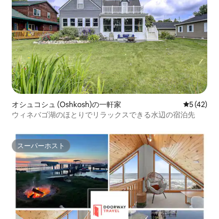
オシュコシュ (Oshkosh)の一軒家
レビュー4
5 (42)
ウィネバゴ湖のほとりでリラックスできる水辺の宿泊先
スーパーホスト
スーパーホスト