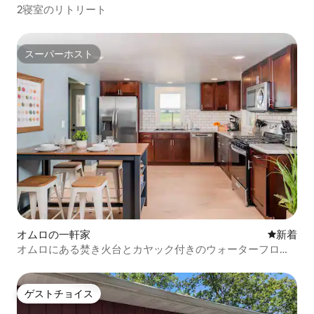
2寝室のリトリート
スーパーホスト
スーパーホスト
オムロの一軒家
新しい宿
新着
オムロにある焚き火台とカヤック付きのウォーターフロン
トの家
ゲストチョイス
ゲストチョイス