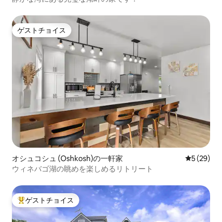
ゲストチョイス
ゲストチョイス
オシュコシュ (Oshkosh)の一軒家
レビュー2
5 (29)
ウィネバゴ湖の眺めを楽しめるリトリート
ゲストチョイス
大好評のゲストチョイスです。