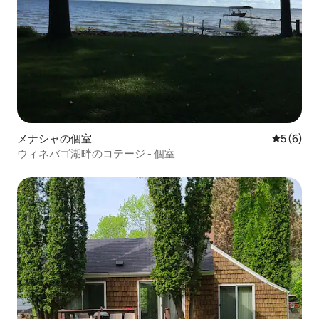
メナシャの個室
レビュー
5 (6)
ウィネバゴ湖畔のコテージ - 個室