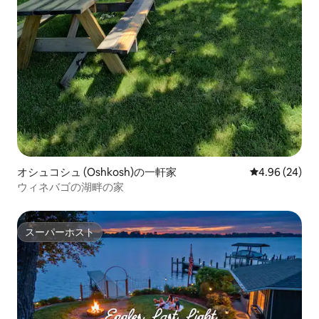
オシュコシュ (Oshkosh)の一軒家
レビュー24件
4.96 (24)
ウィネバゴの湖畔の家
スーパーホスト
スーパーホスト