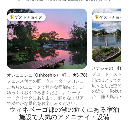
ゲストチョイス
ゲストチョイス
大好評のゲストチョイスです。
大好評のゲストチ
メナシャの一軒家
ブロード・ストリ
オシュコシュ (Oshkosh)の一軒
レビュー78件、5つ星中5つ
5 (78)
リトリート、リバ
川のほとりでの休
家
フェンス付きの庭、ウォーターフロン
広々とした空間、
ト、ドック、快適で爽やか
こちらのユニークで静かな宿泊先で、ご
の近く。 Roku付
ゆっくりおくつろぎください。 ソーヤ
台！ 露天風呂・
ー・クリークにあります。静かなエリア
ェンス付き庭。 充実
で穏やかな景色をお楽しみください。 柵
アイランドはゲー
ウィネベーゴ郡の湖の近くにある宿泊
付きの庭と2台分のガレージがあり、プラ
えます。 クロー
イバシーが確保されています。 クイーン
施設で人気のアメニティ・設備
さん揃っています
ベッドを備えた快適な2ベッドルーム、充
ン、カフェ、夕食
実したキッチン、屋外グリル、55インチ