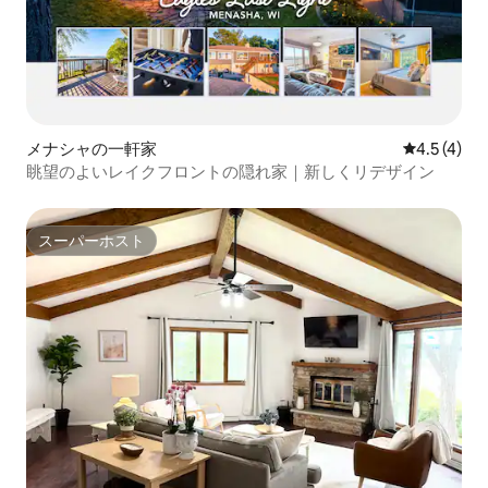
メナシャの一軒家
レビュー4
4.5 (4)
眺望のよいレイクフロントの隠れ家｜新しくリデザイン
スーパーホスト
スーパーホスト