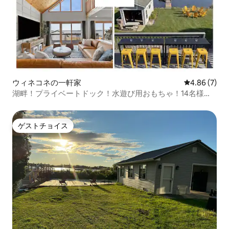
ウィネコネの一軒家
レビュー7件
4.86 (7)
湖畔！プライベートドック！水遊び用おもちゃ！14名様ま
で宿泊可能！
ゲストチョイス
ゲストチョイス