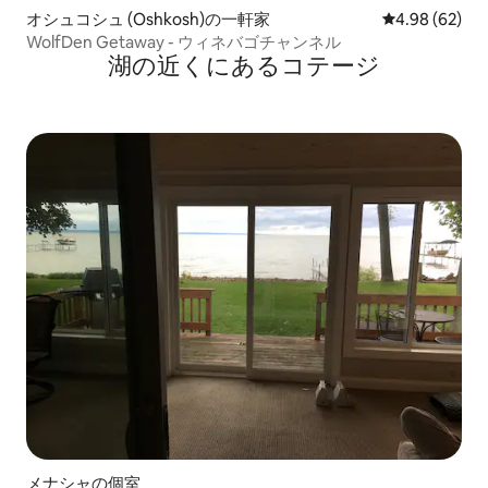
オシュコシュ (Oshkosh)の一軒家
レビュー62件
4.98 (62)
WolfDen Getaway - ウィネバゴチャンネル
湖の近くにあるコテージ
メナシャの個室