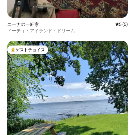
ニーナの一軒家
レビュー
5 (5)
ドーティ・アイランド・ドリーム
ゲストチョイス
大好評のゲストチョイスです。