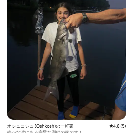
オシュコシュ (Oshkosh)の一軒家
レビュー5
4.8 (5)
静かな湾にある完璧な湖畔の家です！