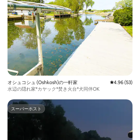
オシュコシュ (Oshkosh)の一軒家
レビュー53件
4.96 (53)
水辺の隠れ家*カヤック*焚き火台*犬同伴OK
スーパーホスト
スーパーホスト