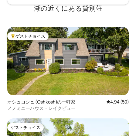
湖の近くにある貸別荘
ゲストチョイス
大好評のゲストチョイスです。
オシュコシュ (Oshkosh)の一軒家
レビュー50件
4.94 (50)
メノミニーハウス・レイクビュー
ゲストチョイス
ゲストチョイス