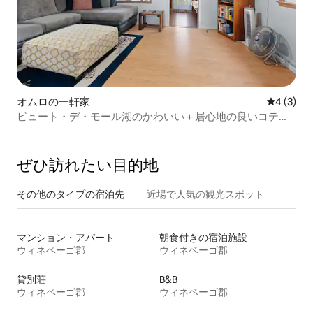
オムロの一軒家
レビュー
4 (3)
ビュート・デ・モール湖のかわいい＋居心地の良いコテー
ジ
ぜひ訪⁠れ⁠た⁠い目⁠的⁠地
その他のタ⁠イ⁠プ⁠の宿⁠泊⁠先
近場で人気の観光スポット
マンション・アパート
朝食付きの宿泊施設
ウィネベーゴ郡
ウィネベーゴ郡
貸別荘
B&B
ウィネベーゴ郡
ウィネベーゴ郡