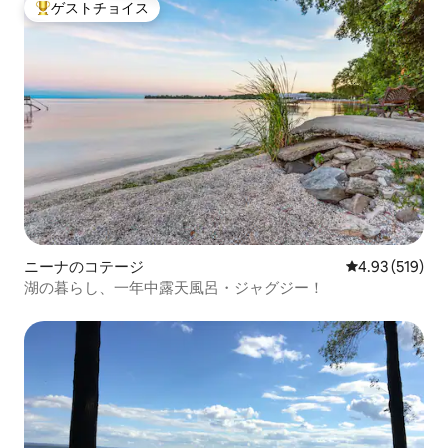
ゲストチョイス
大好評のゲストチョイスです。
ニーナのコテージ
レビュー519件
4.93 (519)
湖の暮らし、一年中露天風呂・ジャグジー！