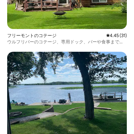
フリーモントのコテージ
レビュー31件
4.45 (31)
ウルフリバーのコテージ、専用ドック、バーや食事まで徒
歩