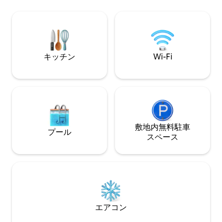
ルグリーンまで徒
のスマートテレビ、専用のデスクエリ
と最速のインター
ア。 プロパンガスの焚き火台、パティオ
す。 10名様用。
テーブル、カヤック2艘、洗濯機・乾燥
道には十分な駐車
機。 ウィオウォッシュ・トレイル、レス
主寝室スイート。
トラン、ウィスコンシン大学オシュコシ
きなオフィス、パ
ュ校、オシュコシュ・コーポレーション
キッチン
Wi-Fi
ズンルーム。
本社に近い。 EAAグラウンドまで車でわ
ずか12分です。犬同伴OK。
敷地内無料駐⁠車
プール
ス⁠ペ⁠ー⁠ス
エアコン