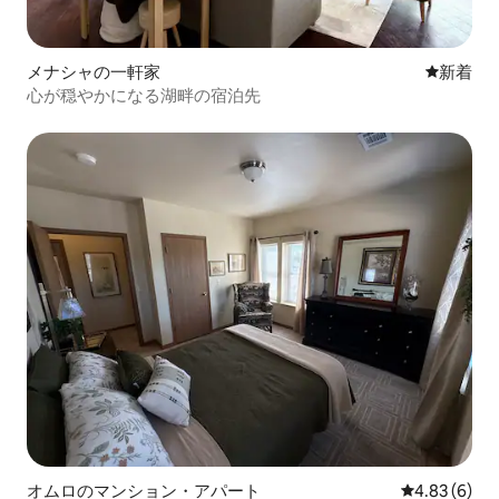
メナシャの一軒家
新しい宿
新着
心が穏やかになる湖畔の宿泊先
オムロのマンション・アパート
レビュー6件
4.83 (6)