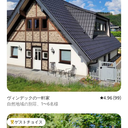
ヴィンデックの一軒家
レビュー99件
4.96 (99)
自然地域の別荘、1〜6名様
ゲストチョイス
大好評のゲストチョイスです。