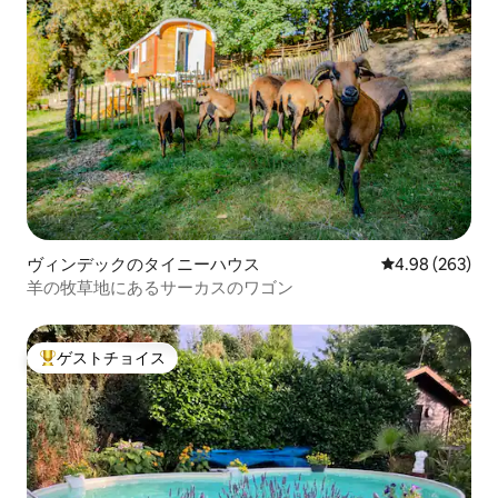
ヴィンデックのタイニーハウス
レビュー263件
4.98 (263)
羊の牧草地にあるサーカスのワゴン
ゲストチョイス
大好評のゲストチョイスです。