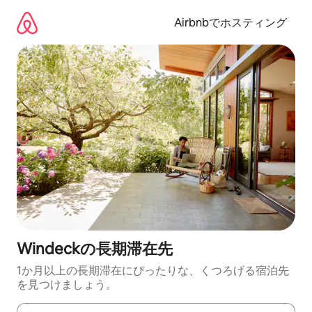
コ
ン
Airbnbでホスティング
テ
ン
ツ
に
ス
キ
ッ
プ
Windeckの長期滞在先
1か月以上の長期滞在にぴったりな、くつろげる宿泊先
を見つけましょう。