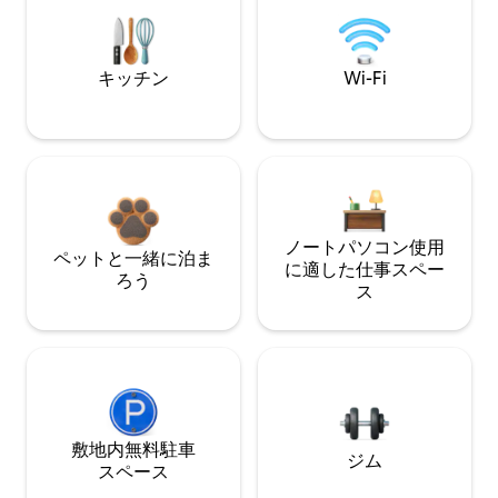
キッチン
Wi-Fi
ノートパソコン使用
ペットと一緒に泊ま
に適した仕事スペー
ろう
ス
敷地内無料駐⁠車
ジム
ス⁠ペ⁠ー⁠ス