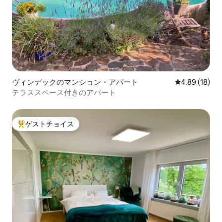
ヴィンデックのマンション・アパート
レビュー18件
4.89 (18)
テラススペース付きのアパート
ゲストチョイス
大好評のゲストチョイスです。