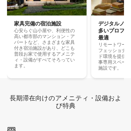
家具完備の宿⁠泊⁠施⁠設
デジタルノマド
多⁠いプ⁠ロ⁠フ⁠ェ⁠
心安らぐ山小屋や、利便性の
高い都市部のマンション・ア
最⁠適
パートなど、さまざまな家具
リモートワーク
付き宿泊施設があり、どこも
フェッショナル
普段お家で使用するアメニテ
ド環境を提供する
ィ・設備がすべてそろってい
事専用スペース
ます。
施設です。
長期滞在向け⁠のア⁠メ⁠ニ⁠テ⁠ィ⁠・設⁠備⁠およ
び特⁠典