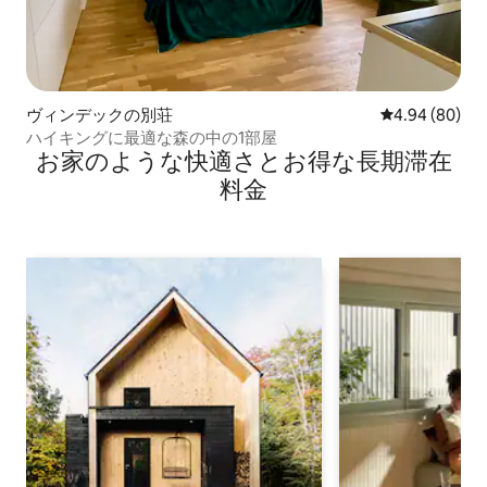
ヴィンデックの別荘
レビュー80件
4.94 (80)
ハイキングに最適な森の中の1部屋
お家のような快⁠適⁠さ⁠とお⁠得⁠な長⁠期⁠滞⁠在
料⁠金