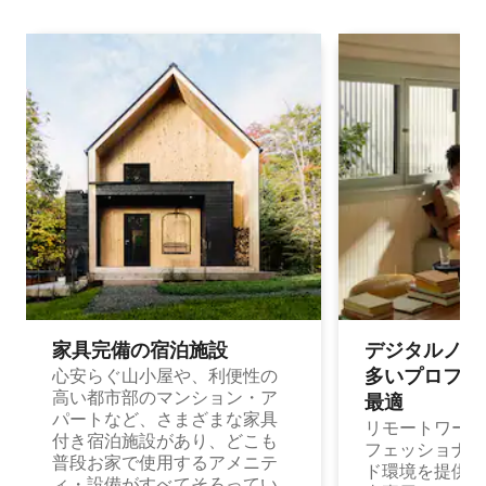
家具完備の宿⁠泊⁠施⁠設
デジタルノマド
多⁠いプ⁠ロ⁠フ⁠ェ⁠
心安らぐ山小屋や、利便性の
高い都市部のマンション・ア
最⁠適
パートなど、さまざまな家具
リモートワーク
付き宿泊施設があり、どこも
フェッショナル
普段お家で使用するアメニテ
ド環境を提供する
ィ・設備がすべてそろってい