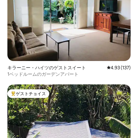
キラーニー・ハイツのゲストスイート
レビュー137件
4.93 (137)
1ベッドルームのガーデンアパート
ゲストチョイス
大好評のゲストチョイスです。