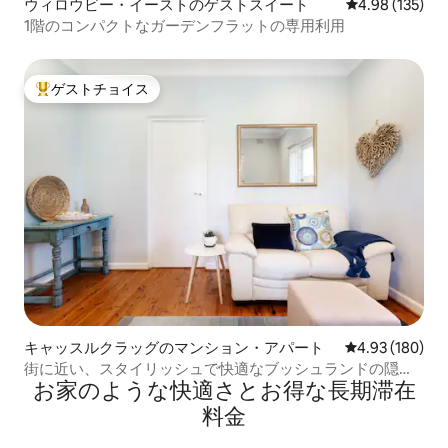
ウィロウビー・イーストのゲストスイート
レビュー135件
4.98 (135)
1階のコンパクトなガーデンフラットの専用利用
ゲストチョイス
大好評のゲストチョイスです。
キャッスルクラッグのマンション・アパート
レビュー180件
4.93 (180)
街に近い、スタイリッシュで快適なブッシュランドの隠れ
お家のような快⁠適⁠さ⁠とお⁠得⁠な長⁠期⁠滞⁠在
家
料⁠金