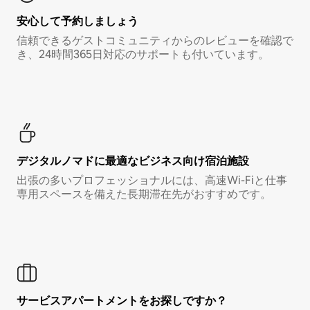
安心して予約しましょう
信頼できるゲストコミュニティからのレビューを確認で
き、24時間365日対応のサポートも付いています。
デジタルノマド⁠に最⁠適⁠なビ⁠ジ⁠ネ⁠ス⁠向⁠け宿⁠泊⁠施⁠設
出張の多いプロフェッショナルには、高速Wi-Fiと仕事
専用スペースを備えた長期滞在先がおすすめです。
サービスアパートメントをお探しですか？