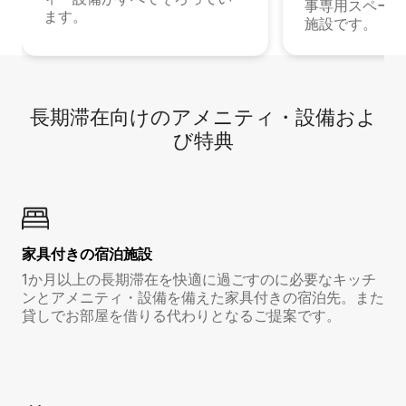
事専用スペース
ます。
施設です。
長期滞在向け⁠のア⁠メ⁠ニ⁠テ⁠ィ⁠・設⁠備⁠およ
び特⁠典
家具付き⁠の宿⁠泊⁠施⁠設
1か月以上の長期滞在を快適に過ごすのに必要なキッチ
ンとアメニティ・設備を備えた家具付きの宿泊先。また
貸しでお部屋を借りる代わりとなるご提案です。