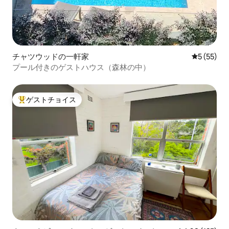
チャツウッドの一軒家
レビュー5
5 (55)
プール付きのゲストハウス（森林の中）
ゲストチョイス
大好評のゲストチョイスです。