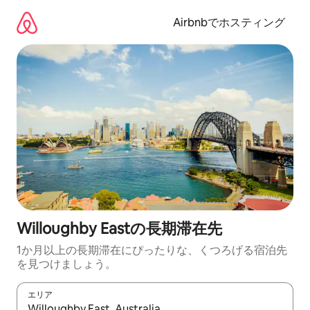
コ
ン
Airbnbでホスティング
テ
ン
ツ
に
ス
キ
ッ
プ
Willoughby Eastの長期滞在先
1か月以上の長期滞在にぴったりな、くつろげる宿泊先
を見つけましょう。
エリア
検索結果が表示されたら、上下の矢印キーを使って移動するか、