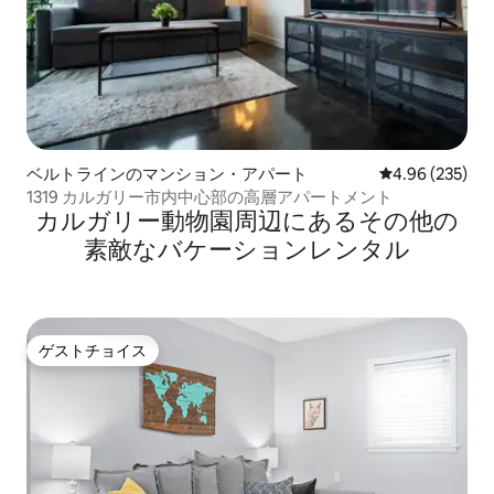
ベルトラインのマンション・アパート
レビュー235件
4.96 (235)
1319 カルガリー市内中心部の高層アパートメント
カルガリー動物園⁠周⁠辺⁠に⁠あ⁠るそ⁠の⁠他⁠の
素⁠敵⁠なバ⁠ケ⁠ー⁠シ⁠ョ⁠ン⁠レ⁠ン⁠タ⁠ル
ゲストチョイス
ゲストチョイス