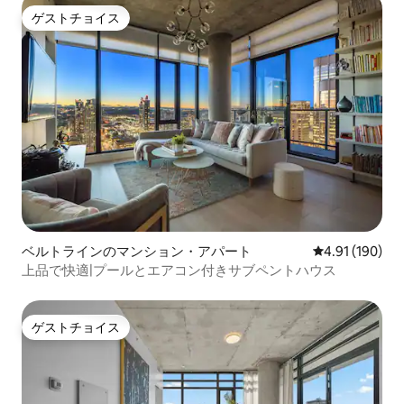
ゲストチョイス
ゲストチョイス
ベルトラインのマンション・アパート
レビュー190件
4.91 (190)
上品で快適|プールとエアコン付きサブペントハウス
ゲストチョイス
ゲストチョイス