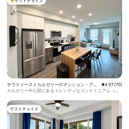
ゲストチョイス
大好評のゲストチョイスです。
サウスイーストカルガリーのマンション・アパ
レビュー70件
4.97 (70)
ート
カルガリー中心部にあるトレンディなコンドミニアム（キ
ングサイズベッド付き）
ゲストチョイス
ゲストチョイス