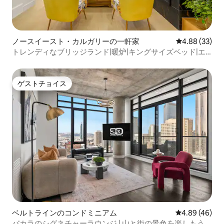
ノースイースト・カルガリーの一軒家
レビュー33件
4.88 (33)
トレンディなブリッジランド|暖炉|キングサイズベッド|エ
アコン
ゲストチョイス
ゲストチョイス
ベルトラインのコンドミニアム
レビュー46件
4.89 (46)
バカラのシグネチャーラウンジ | 山と街の景色を楽しもう