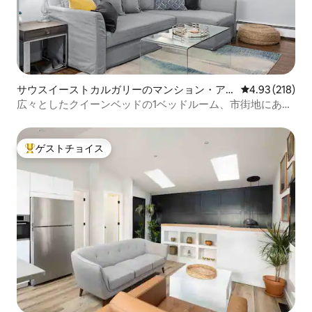
サウスイーストカルガリーのマンション・ア
レビュー218件
4.93 (218)
パート
広々としたクイーンベッドの1ベッドルーム、市街地にある
宿泊先
ゲストチョイス
大好評のゲストチョイスです。