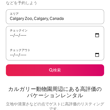
な⁠ど⁠を予⁠約⁠し⁠よ⁠う
エリア
検索結果が表示されたら、上下の矢印キーを使って移動するか、
チェックイン
チェックアウト
検索
カルガリー動物園⁠周⁠辺⁠に⁠あ⁠る高⁠評⁠価⁠の
バ⁠ケ⁠ー⁠シ⁠ョ⁠ン⁠レ⁠ン⁠タ⁠ル
立地や清潔さなどの点でゲストに高評価のリスティング
です。