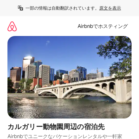
コ
一部の情報は自動翻訳されています。
原文を表示
ン
テ
ン
Airbnbでホスティング
ツ
に
ス
キ
ッ
プ
カルガリー動物園⁠周⁠辺⁠の宿⁠泊⁠先
Airbnbでユニークなバ⁠ケ⁠ー⁠シ⁠ョ⁠ンレ⁠ン⁠タ⁠ルや一⁠軒⁠家