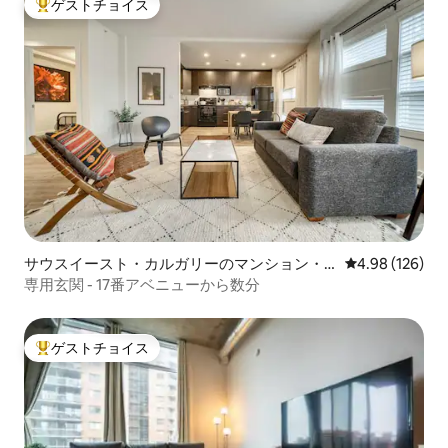
ゲストチョイス
大好評のゲストチョイスです。
サウスイースト・カルガリーのマンション・
レビュー126件
4.98 (126)
アパート
専用玄関 - 17番アベニューから数分
ゲストチョイス
大好評のゲストチョイスです。