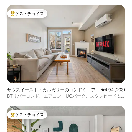
ゲストチョイス
大好評のゲストチョイスです。
サウスイースト・カルガリーのコンドミニア
レビュー203件
4.94 (203)
ム
DTリバーコンド、エアコン、UGパーク、スタンピード＆
サドルドーム
ゲストチョイス
大好評のゲストチョイスです。