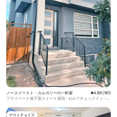
ノースイースト・カルガリーの一軒家
レビュー181件
4.89 (181)
プライベート地下室スイート貸切 - セルフチェックイン - 独
立したドア
ゲストチョイス