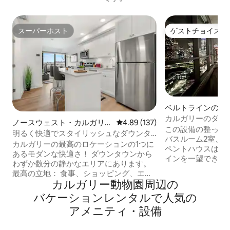
スーパーホスト
ゲストチョイス
スーパーホスト
ゲストチョイス
ベルトラインのコ
アム
カルガリーのダウ
ノースウェスト・カルガリー
レビュー137件、5つ星中4.89
4.89 (137)
の豪華ペントハウ
この設備の整った
のコンドミニアム
明るく快適でスタイリッシュなダウンタ
バスルーム2室、1
ウン！無料駐車場！
カルガリーの最高のロケーションの1つに
ペントハウスは、
あるモダンな快適さ！ ダウンタウンから
インを一望できます。 このペン
わずか数分の静かなエリアにあります。
は、カルガリーを
最高の立地： 食事、ショッピング、エン
り、特別な方には
カルガリー動物園⁠周⁠辺⁠の
ターテイメント、食料品店まで徒歩で行
い景色を楽しむこ
けます。 カルガリー・スタンピードに近
バ⁠ケ⁠ー⁠シ⁠ョ⁠ン⁠レ⁠ン⁠タ⁠ル⁠で人⁠気⁠の
な滞在を提供します。 特徴：ス
いので、交通渋滞はありません！ アメニ
ンを見せるための
ア⁠メ⁠ニ⁠テ⁠ィ⁠・⁠設⁠備
ティ： 高速Wi-FiとNetflix。 景色の良い
スが付いた広いマ
リラックスできるパティオ。 設備の整っ
マスターバスは壮