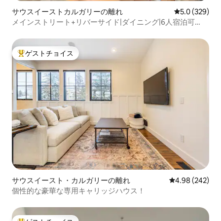
サウスイーストカルガリーの離れ
レビュー329
5.0 (329)
メインストリート+リバーサイド|ダイニング|6人宿泊可
能|1.5バスルーム
ゲストチョイス
大好評のゲストチョイスです。
サウスイースト・カルガリーの離れ
レビュー242件
4.98 (242)
個性的な豪華な専用キャリッジハウス！