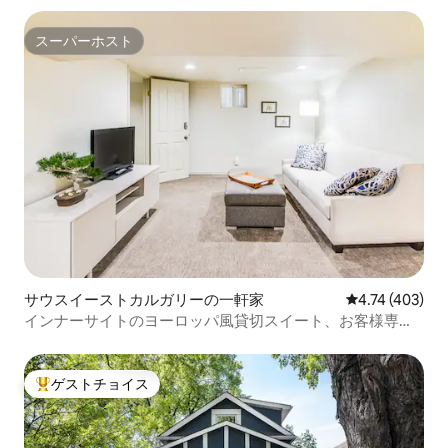
スーパーホスト
スーパーホスト
サウスイーストカルガリーの一軒家
レビュー403件
4.74 (403)
インナーサイトのヨーロッパ風貸切スイート、お客様専
用！
ゲストチョイス
大好評のゲストチョイスです。