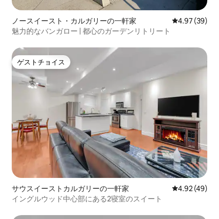
ノースイースト・カルガリーの一軒家
レビュー39件
4.97 (39)
魅力的なバンガロー | 都心のガーデンリトリート
ゲストチョイス
ゲストチョイス
サウスイーストカルガリーの一軒家
レビュー49件
4.92 (49)
イングルウッド中心部にある2寝室のスイート