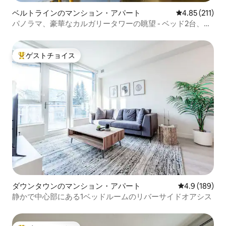
ベルトラインのマンション・アパート
レビュー211
4.85 (211)
パノラマ、豪華なカルガリータワーの眺望 - ベッド2台、バ
スルーム1室
ゲストチョイス
大好評のゲストチョイスです。
ダウンタウンのマンション・アパート
レビュー189
4.9 (189)
静かで中心部にある1ベッドルームのリバーサイドオアシス