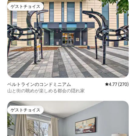
ゲストチョイス
ゲストチョイス
ベルトラインのコンドミニアム
レビュー270件
4.77 (270)
山と街の眺めが楽しめる都会の隠れ家
ゲストチョイス
ゲストチョイス