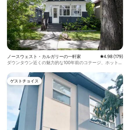
ノースウェスト・カルガリーの一軒家
レビュー179件
4.98 (179)
ダウンタウン近くの魅力的な100年前のコテージ、ホットタ
ブ
ゲストチョイス
ゲストチョイス