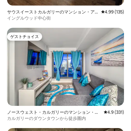
サウスイーストカルガリーのマンション・ア
レビュー135件
4.99 (135)
パート
イングルウッド中心街
ゲストチョイス
ゲストチョイス
ノースウェスト・カルガリーのマンション・ア
レビュー331
4.9 (331)
パート
カルガリーのダウンタウンから徒歩圏内