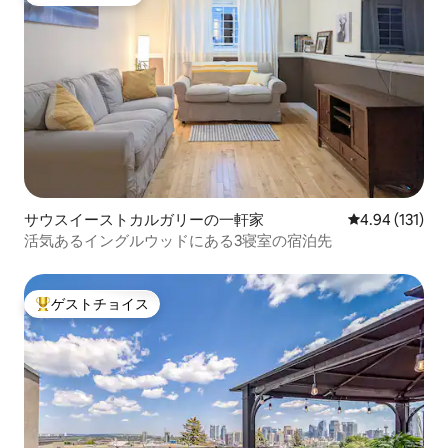
ゲストチョイス
サウスイーストカルガリーの一軒家
レビュー131件
4.94 (131)
活気あるイングルウッドにある3寝室の宿泊先
ゲストチョイス
大好評のゲストチョイスです。