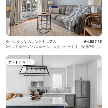
ダウンタウンのコンドミニアム
レビュー151件
4.88 (151)
2ベッドルーム2バスルーム、スタンピードまで徒歩7分（2
階）
ゲストチョイス
ゲストチョイス