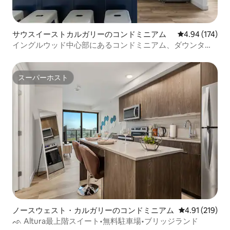
サウスイーストカルガリーのコンドミニアム
レビュー174件
4.94 (174)
イングルウッド中心部にあるコンドミニアム、ダウンタウ
ンまたはスタンピードまで徒歩
スーパーホスト
スーパーホスト
ノースウェスト・カルガリーのコンドミニアム
レビュー219件
4.91 (219)
ᨒ Altura最上階スイート•無料駐車場•ブリッジランド