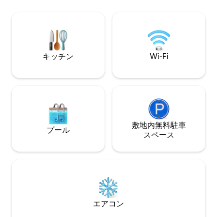
たキッチン＆コーヒーステーション。 ク
ー、ボディジェッ
イーンベッドと大きなバスタブ。 必需品
ェットバス、バル
が揃ったランドリールーム。 その他： 暖
す。 大きな安全
房付きの安全な駐車場。 十分な荷物預か
りサービス。 快適さと利便性が完璧に融
合した宿泊先を今すぐ予約しましょう！
キッチン
Wi-Fi
敷地内無料駐⁠車
プール
ス⁠ペ⁠ー⁠ス
エアコン