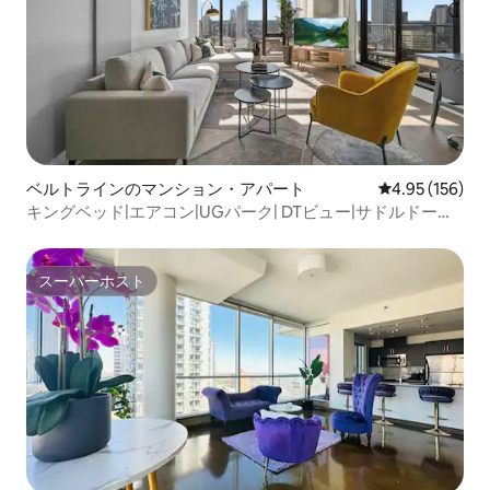
ベルトラインのマンション・アパート
レビュー156件
4.95 (156)
キングベッド|エアコン|UGパーク| DTビュー|サドルドーム
まで数分
スーパーホスト
スーパーホスト