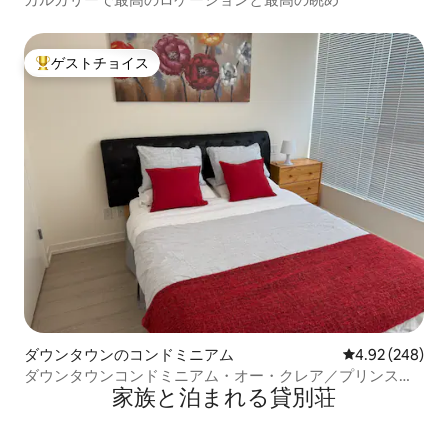
ゲストチョイス
大好評のゲストチョイスです。
ダウンタウンのコンドミニアム
レビュー248件
4.92 (248)
ダウンタウンコンドミニアム・オー・クレア／プリンスア
家族と泊まれる貸別荘
イランドパーク