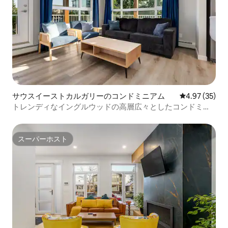
サウスイーストカルガリーのコンドミニアム
レビュー35件
4.97 (35)
トレンディなイングルウッドの高層広々としたコンドミニ
アム
スーパーホスト
スーパーホスト