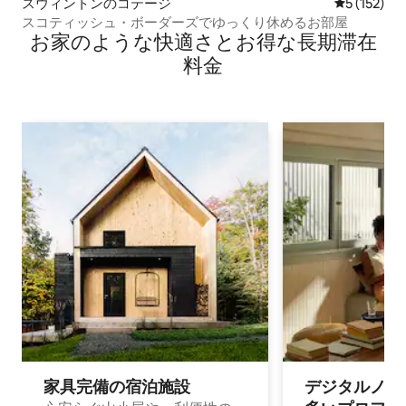
スウィントンのコテージ
レビュー1
5 (152)
スコティッシュ・ボーダーズでゆっくり休めるお部屋
お家のような快⁠適⁠さ⁠とお⁠得⁠な長⁠期⁠滞⁠在
料⁠金
家具完備の宿⁠泊⁠施⁠設
デジタルノマド