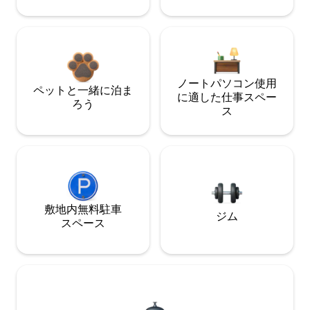
ノートパソコン使用
ペットと一緒に泊ま
に適した仕事スペー
ろう
ス
敷地内無料駐⁠車
ジム
ス⁠ペ⁠ー⁠ス