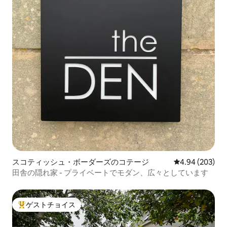
スコティッシュ・ボーダーズのコテージ
レビュー203件
4.94 (203)
田舎の隠れ家 - プライベートでモダン、広々としています
ゲストチョイス
大好評のゲストチョイスです。