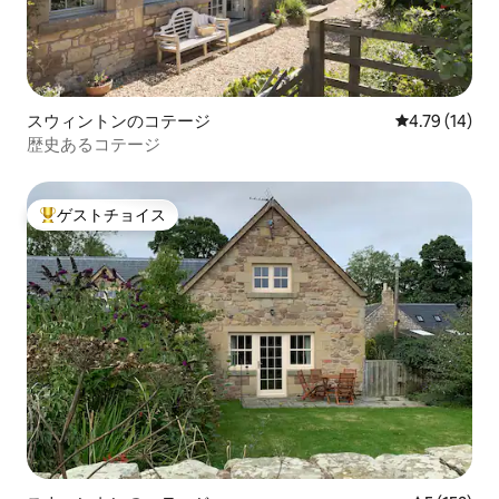
スウィントンのコテージ
レビュー14件
4.79 (14)
歴史あるコテージ
ゲストチョイス
大好評のゲストチョイスです。