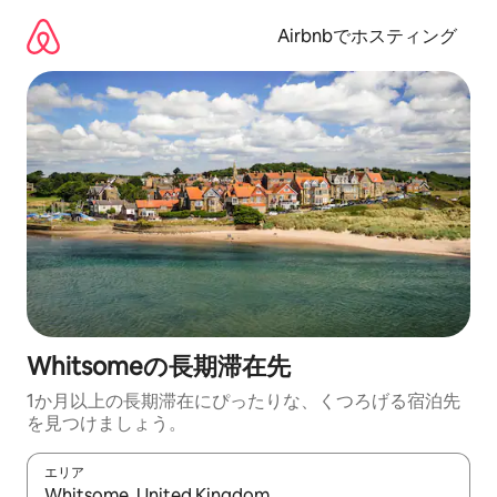
コ
ン
Airbnbでホスティング
テ
ン
ツ
に
ス
キ
ッ
プ
Whitsomeの長期滞在先
1か月以上の長期滞在にぴったりな、くつろげる宿泊先
を見つけましょう。
エリア
検索結果が表示されたら、上下の矢印キーを使って移動するか、