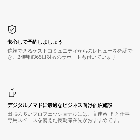
安心して予約しましょう
信頼できるゲストコミュニティからのレビューを確認で
き、24時間365日対応のサポートも付いています。
デジタルノマド⁠に最⁠適⁠なビ⁠ジ⁠ネ⁠ス⁠向⁠け宿⁠泊⁠施⁠設
出張の多いプロフェッショナルには、高速Wi-Fiと仕事
専用スペースを備えた長期滞在先がおすすめです。