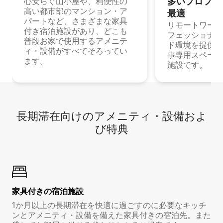
多⁠いプ⁠ロ⁠フ⁠ェ⁠
心安らぐ山小屋や、利便性の
高い都市部のマンション・ア
最⁠適
パートなど、さまざまな家具
リモートワーク
付き宿泊施設があり、どこも
フェッショナル
普段お家で使用するアメニテ
ド環境を提供する
ィ・設備がすべてそろってい
事専用スペース
ます。
施設です。
長期滞在向け⁠のア⁠メ⁠ニ⁠テ⁠ィ⁠・設⁠備⁠およ
び特⁠典
家具付き⁠の宿⁠泊⁠施⁠設
1か月以上の長期滞在を快適に過ごすのに必要なキッチ
ンとアメニティ・設備を備えた家具付きの宿泊先。また