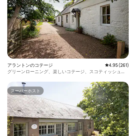
アラントンのコテージ
レビュー261件
4.95 (261)
グリーンローニング、楽しいコテージ、スコティッシュ・
ボーダーズ
スーパーホスト
スーパーホスト