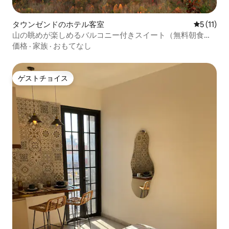
タウンゼンドのホテル客室
レビュー1
5 (11)
山の眺めが楽しめるバルコニー付きスイート（無料朝食付
き）
価格
·
家族
·
おもてなし
ゲストチョイス
ゲストチョイス