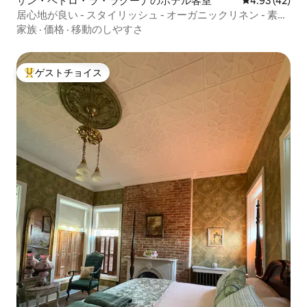
サン・ペドロ・ラ・ラグーナのホテル客室
レビュー42件
4.93 (42)
居心地が良い - スタイリッシュ - オーガニックリネン - 素晴
らしいビーチ (6)
家族
·
価格
·
移動のしやすさ
ゲストチョイス
大好評のゲストチョイスです。