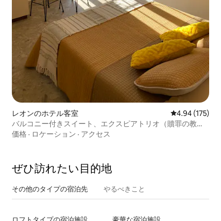
レオンのホテル客室
レビュー175件
4.94 (175)
バルコニー付きスイート、エクスピアトリオ（贖罪の教
会）を望むH06
価格
·
ロケーション
·
アクセス
ぜひ訪⁠れ⁠た⁠い目⁠的⁠地
その他のタ⁠イ⁠プ⁠の宿⁠泊⁠先
やるべきこと
ロフトタイプの宿泊施設
豪華な宿泊施設