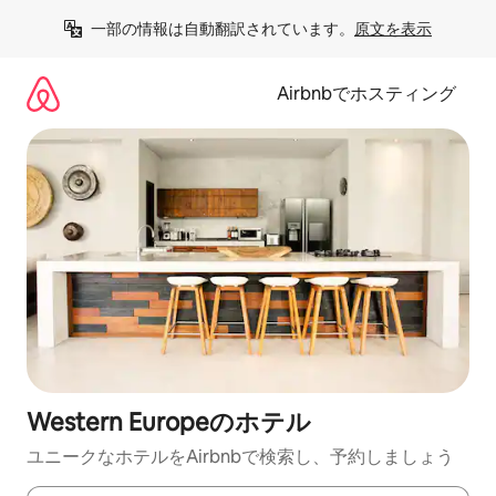
コ
一部の情報は自動翻訳されています。
原文を表示
ン
テ
ン
Airbnbでホスティング
ツ
に
ス
キ
ッ
プ
Western Europeのホ⁠テ⁠ル
ユニークなホ⁠テ⁠ル⁠をAirbnb⁠で検⁠索⁠し⁠、予⁠約し⁠ま⁠し⁠ょ⁠う