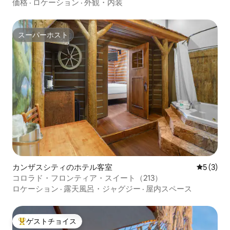
価格
·
ロケーション
·
外観・内装
スーパーホスト
スーパーホスト
カンザスシティのホテル客室
レビュー
5 (3)
コロラド・フロンティア・スイート（213）
ロケーション
·
露天風呂・ジャグジー
·
屋内スペース
ゲストチョイス
大好評のゲストチョイスです。