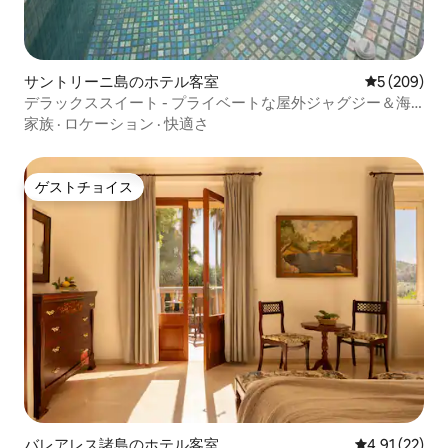
サントリーニ島のホテル客室
レビュー20
5 (209)
デラックススイート - プライベートな屋外ジャグジー＆海
の眺め
家族
·
ロケーション
·
快適さ
ゲストチョイス
ゲストチョイス
バレアレス諸島のホテル客室
レビュー22件
4.91 (22)