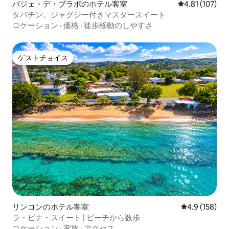
バジェ・デ・ブラボのホテル客室
レビュー107件
4.81 (107)
タバチン。ジャグジー付きマスタースイート
ロケーション
·
価格
·
徒歩移動のしやすさ
ゲストチョイス
ゲストチョイス
リンコンのホテル客室
レビュー158
4.9 (158)
ラ・ピナ・スイート | ビーチから数歩
ロケーション
·
家族
·
アクセス