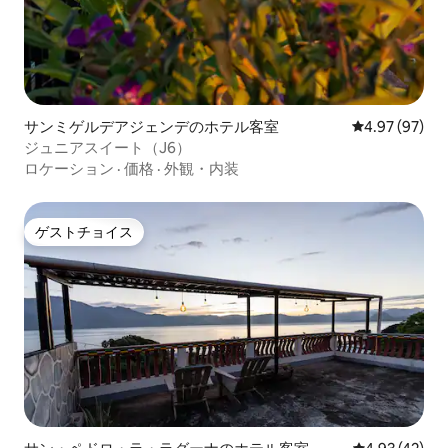
サンミゲルデアジェンデのホテル客室
レビュー97件
4.97 (97)
ジュニアスイート（J6）
ロケーション
·
価格
·
外観・内装
ゲストチョイス
ゲストチョイス