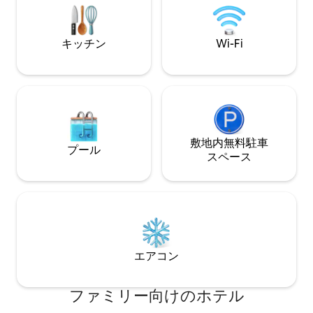
ださい
と快適さが完璧に融合した場所です。 キ
ングルームはペット同伴不可ですのでご
注意ください。
キッチン
Wi-Fi
敷地内無料駐⁠車
プール
ス⁠ペ⁠ー⁠ス
エアコン
ファミリー向⁠け⁠のホ⁠テ⁠ル