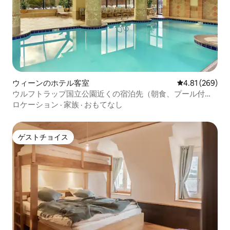
ウィーンのホテル客室
レビュー269件
4.81 (269)
ウルフトラップ国立公園近くの宿泊先（朝食、プール付
き）
ロケーション
·
家族
·
おもてなし
ゲストチョイス
ゲストチョイス