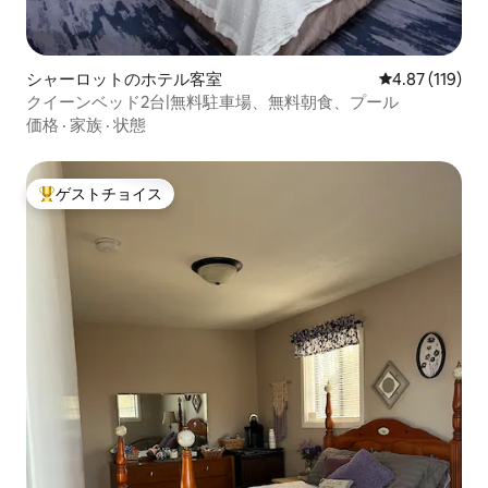
シャーロットのホテル客室
レビュー119件
4.87 (119)
クイーンベッド2台|無料駐車場、無料朝食、プール
価格
·
家族
·
状態
ゲストチョイス
大好評のゲストチョイスです。