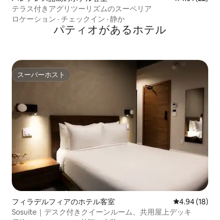
テラス付きアグリツーリズムのスーペリア
ロケーション
·
チェックイン
·
静か
パティオがあるホ⁠テ⁠ル
スーパーホスト
スーパーホスト
フィラデルフィアのホテル客室
レビュー18件
4.94 (18)
Sosuite｜デスク付きクイーンルーム、共用屋上デッキ