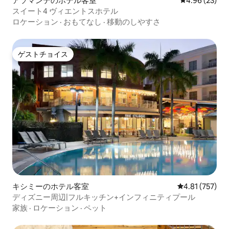
アソマンテのホテル客室
レビュー23件
4.96 (23)
スイート4 ヴィエントスホテル
ロケーション
·
おもてなし
·
移動のしやすさ
ゲストチョイス
ゲストチョイス
キシミーのホテル客室
レビュー757件
4.81 (757)
ディズニー周辺|フルキッチン+インフィニティプール
家族
·
ロケーション
·
ペット