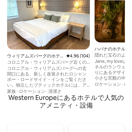
ハバナのホテル客
隠れた宝石のような
ウィリアムズバーグのホテ
レビュー104件、5つ星中4.96
4.96 (104)
ホテルでのラグジ
Jane, my love
ル客室
コロニアル・ウィリアムズバーグ近くの
ネルのランウェイ
デザイナーズキングルーム
コロニアル・ウィリアムズバーグへの玄
りにあるデザイナ
関口にある、新しく改装されたロシャン
小さな宮殿の中では
ボー・ロードサイド・インをご覧くださ
を感じるために、
ロケーション
·
価
い。独立したブティックホテルには、ア
ます。 4室のスイ
ーチ型の天井、織物のラグ、ヴィンテー
家族
·
ロケーション
·
清潔さ
ルには、現代アー
ジ家具、地元のアートを備えた22室の明
Western Europeにあるホ⁠テ⁠ル⁠で人⁠気⁠の
ションがあり、映
るくデザイン性の高い客室があります。
ア⁠メ⁠ニ⁠テ⁠ィ⁠・設⁠備
れない美しい図書館が
ロビーは日中限定で営業しており、軽
と大理石のベッド
食、飲み物、現地のアドバイス、週末の
テールが、ハバナ
無料朝食を提供しています。コロニア
ばれる理由を体験
ル・ウィリアムズバーグとブッシュ・ガ
屋の空室状況につ
ーデンからわずか数分の、ノスタルジー