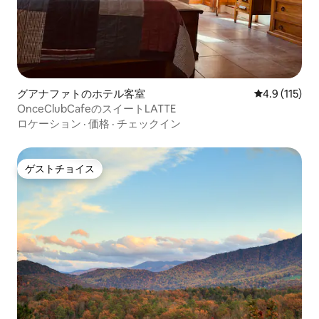
グアナファトのホテル客室
レビュー115
4.9 (115)
OnceClubCafeのスイートLATTE
ロケーション
·
価格
·
チェックイン
ゲストチョイス
ゲストチョイス