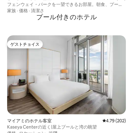
フェンウェイ・パークを一望できるお部屋。朝食、プー
ル、ダイニング付き。
家族
·
価格
·
清潔さ
プール付きのホ⁠テ⁠ル
ゲストチョイス
ゲストチョイス
マイアミのホテル客室
レビュー202件
4.79 (202)
Kaseya Centerの近く|屋上プールと湾の眺望