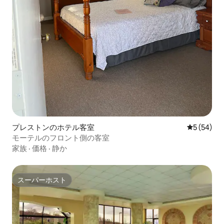
プレストンのホテル客室
レビュー5
5 (54)
モーテルのフロント側の客室
家族
·
価格
·
静か
スーパーホスト
スーパーホスト