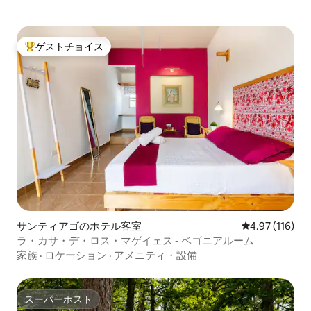
ゲストチョイス
大好評のゲストチョイスです。
サンティアゴのホテル客室
レビュー116件
4.97 (116)
ラ・カサ・デ・ロス・マゲイェス - ベゴニアルーム
家族
·
ロケーション
·
アメニティ・設備
スーパーホスト
スーパーホスト