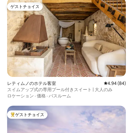
ゲストチョイス
ゲストチョイス
レティムノのホテル客室
レビュー84件
4.94 (84)
スイムアップ式の専用プール付きスイート | 大人のみ
ロケーション
·
価格
·
バスルーム
ゲストチョイス
大好評のゲストチョイスです。