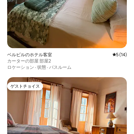
ベルビルのホテル客室
レビュー1
5 (14)
カーターの部屋 部屋2
ロケーション
·
状態
·
バスルーム
ゲストチョイス
ゲストチョイス