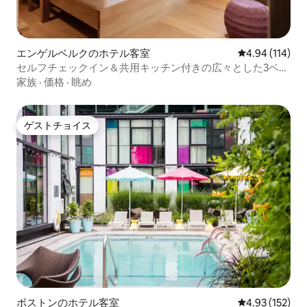
エンゲルベルクのホテル客室
レビュー114件
4.94 (114)
セルフチェックイン＆共用キッチン付きの広々とした3ベッ
ドルーム
家族
·
価格
·
眺め
ゲストチョイス
ゲストチョイス
ボストンのホテル客室
レビュー152件
4.93 (152)