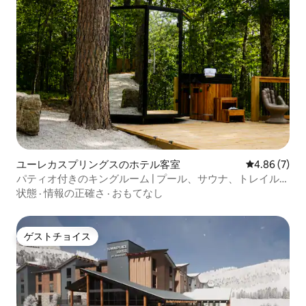
ユーレカスプリングスのホテル客室
レビュー7件
4.86 (7)
パティオ付きのキングルーム | プール、サウナ、トレイル、
ダウンタウンまで5分
状態
·
情報の正確さ
·
おもてなし
ゲストチョイス
ゲストチョイス