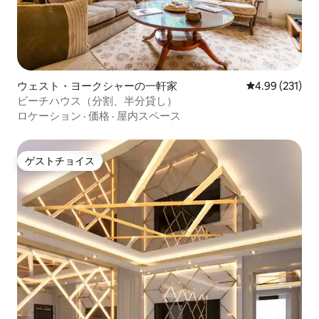
ウェスト・ヨークシャーの一軒家
レビュー231件
4.99 (231)
ビーチハウス（分割、半分貸し）
ロケーション
·
価格
·
屋内スペース
ゲストチョイス
ゲストチョイス