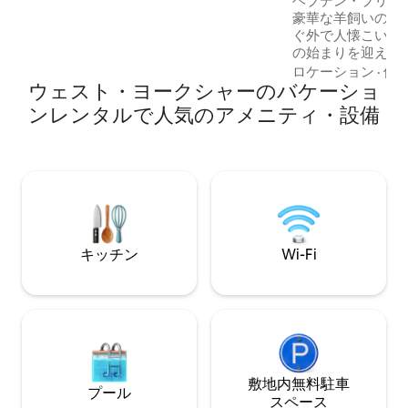
ヘブデン・ブリッ
ます 👨‍👩‍👧快適な寝室が2つあり、カップ
豪華な羊飼いの小
ル、友人、または小さな家族に最適です
ぐ外で人懐こいア
🍳設備の整ったキッチン、快適なリビン
の始まりを迎えましょう。 
グスペースとベッド、スマートテレビ2
られ、考え抜かれ
台、高速Wi-Fi 🚗路上駐車が簡単
ロケーション
·
価
ウェスト・ヨークシャーのバケーショ
「The Spot」
田舎の隠れ家です
ンレンタルで人気のアメニティ・設備
つろぎ、少し変わ
カップルにぴったり
の中にある隠れ家
がら、ヘブデンブ
フェ、散策スポッ
できます。静かで
隣で楽しめるさま
の両方のいいとこ
キッチン
Wi-Fi
敷地内無料駐⁠車
プール
ス⁠ペ⁠ー⁠ス