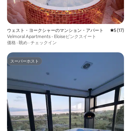
ウェスト・ヨークシャーのマンション・アパート
レビュー1
5 (17)
Velmoral Apartments - Eloiseピンクスイート
価格
·
眺め
·
チェックイン
スーパーホスト
スーパーホスト