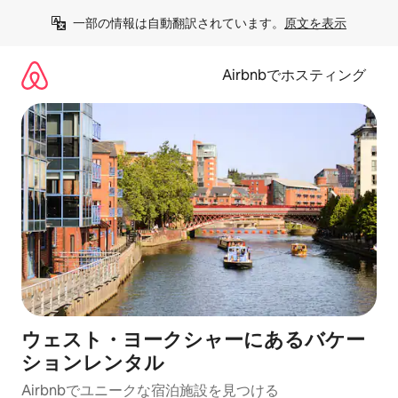
コ
一部の情報は自動翻訳されています。
原文を表示
ン
テ
ン
Airbnbでホスティング
ツ
に
ス
キ
ッ
プ
ウェスト・ヨークシャーにあるバケー
ションレンタル
Airbnbでユニークな宿泊施設を見つける