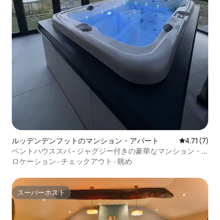
ルッデンデンフットのマンション・アパート
レビュー7件
4.71 (7)
ペントハウススパ - ジャグジー付きの豪華なマンション・
アパート
ロケーション
·
チェックアウト
·
眺め
スーパーホスト
スーパーホスト