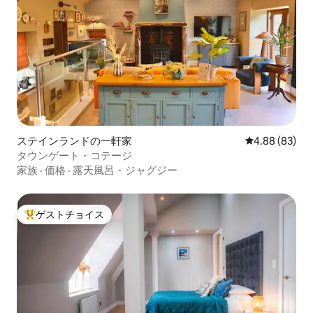
ステインランドの一軒家
レビュー83件
4.88 (83)
タウンゲート・コテージ
家族
·
価格
·
露天風呂・ジャグジー
ゲストチョイス
大好評のゲストチョイスです。