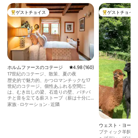
ゲストチョイス
ゲストチョイス
大好評のゲストチョイスです。
大好評のゲストチ
ホルムファースのコテージ
レビュー160件、5つ星中4.98
4.98 (160)
17世紀のコテージ、散策、夏の夜
歴史的で魅力的、かつロマンチックな17
世紀のコテージ。個性あふれる空間に
は、むき出しの梁、石造りの壁、パチパ
チと音を立てる薪ストーブ（薪は十分に
用意されています）が、おとぎ話のよう
家族
·
ロケーション
·
近隣
な魅力を添えています。 🍷穏やかで人里
離れた場所にありながら、ホルムファー
スのカフェ、パブ、ショップまで徒歩わ
ウェスト・ヨーク
ずか10分 🥾戸口から素晴らしい散歩道、
羊飼いの小屋
ブティック羊飼い
サイクリングルート、渓谷の景色が見え