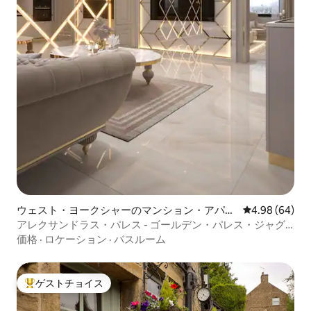
ウェスト・ヨークシャーのマンション・アパー
レビュー64件
4.98 (64)
ト
アレクサンドラス・パレス - ゴールデン・パレス・ジャグ
ジースイート
価格
·
ロケーション
·
バスルーム
ゲストチョイス
大好評のゲストチョイスです。