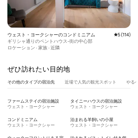
ウェスト・ヨークシャーのコンドミニアム
レビュー1
5 (114)
ギリシャ通りのペントハウス-街の中心部
ロケーション
·
家族
·
近隣
ぜひ訪⁠れ⁠た⁠い目⁠的⁠地
その他のタ⁠イ⁠プ⁠の宿⁠泊⁠先
近場で人気の観光スポット
やる
ファームステイの宿泊施設
タイニーハウスの宿泊施設
ウェスト・ヨークシャー
ウェスト・ヨークシャー
コンドミニアム
泊まれる羊飼いの小屋
ウェスト・ヨークシャー
ウェスト・ヨークシャー
ウォーターフロントにある宿泊施設
泊まれるバス・トイレ付き個室