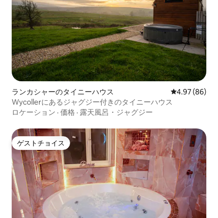
ランカシャーのタイニーハウス
レビュー86件
4.97 (86)
Wycollerにあるジャグジー付きのタイニーハウス
ロケーション
·
価格
·
露天風呂・ジャグジー
ゲストチョイス
ゲストチョイス