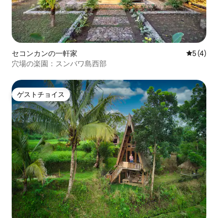
セコンカンの一軒家
レビュー
5 (4)
穴場の楽園：スンバワ島西部
ゲストチョイス
ゲストチョイス