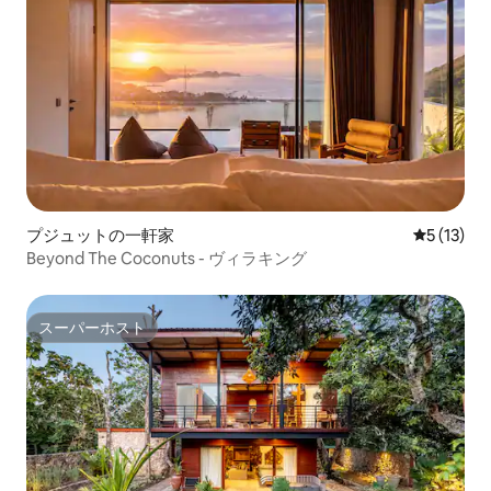
プジュットの一軒家
レビュー1
5 (13)
Beyond The Coconuts - ヴィラキング
スーパーホスト
スーパーホスト