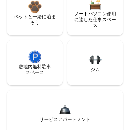
ノートパソコン使用
ペットと一緒に泊ま
に適した仕事スペー
ろう
ス
敷地内無料駐⁠車
ジム
ス⁠ペ⁠ー⁠ス
サービスアパートメント