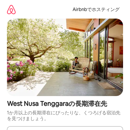
コ
ン
Airbnbでホスティング
テ
ン
ツ
に
ス
キ
ッ
プ
West Nusa Tenggaraの長期滞在先
1か月以上の長期滞在にぴったりな、くつろげる宿泊先
を見つけましょう。