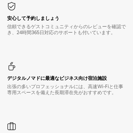
安心して予約しましょう
信頼できるゲストコミュニティからのレビューを確認で
き、24時間365日対応のサポートも付いています。
デジタルノマド⁠に最⁠適⁠なビ⁠ジ⁠ネ⁠ス⁠向⁠け宿⁠泊⁠施⁠設
出張の多いプロフェッショナルには、高速Wi-Fiと仕事
専用スペースを備えた長期滞在先がおすすめです。