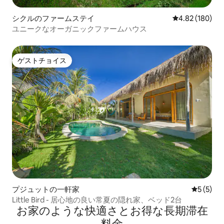
シクルのファームステイ
レビュー180件
4.82 (180)
ユニークなオーガニックファームハウス
ゲストチョイス
ゲストチョイス
プジュットの一軒家
レビュー
5 (5)
Little Bird - 居心地の良い常夏の隠れ家、ベッド2台
お家のような快⁠適⁠さ⁠とお⁠得⁠な長⁠期⁠滞⁠在
料⁠金