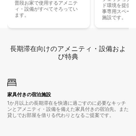
普段お家で使用するアメニテ
ド環境を提供する
ィ・設備がすべてそろってい
事専用スペース
ます。
施設です。
長期滞在向け⁠のア⁠メ⁠ニ⁠テ⁠ィ⁠・設⁠備⁠およ
び特⁠典
家具付き⁠の宿⁠泊⁠施⁠設
1か月以上の長期滞在を快適に過ごすのに必要なキッチ
ンとアメニティ・設備を備えた家具付きの宿泊先。また
貸しでお部屋を借りる代わりとなるご提案です。