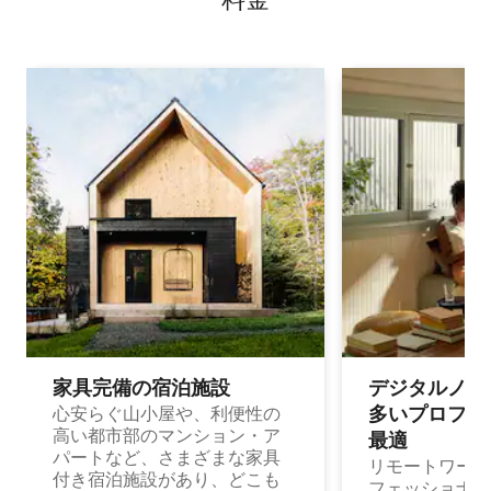
家具完備の宿⁠泊⁠施⁠設
デジタルノマド
多⁠いプ⁠ロ⁠フ⁠ェ⁠
心安らぐ山小屋や、利便性の
高い都市部のマンション・ア
最⁠適
パートなど、さまざまな家具
リモートワーク
付き宿泊施設があり、どこも
フェッショナル