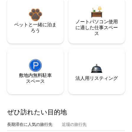
ノートパソコン使用
ペットと一緒に泊ま
に適した仕事スペー
ろう
ス
敷地内無料駐⁠車
法人用リスティング
ス⁠ペ⁠ー⁠ス
ぜひ訪⁠れ⁠た⁠い目⁠的⁠地
長期滞在に人気の旅行先
近場の旅行先