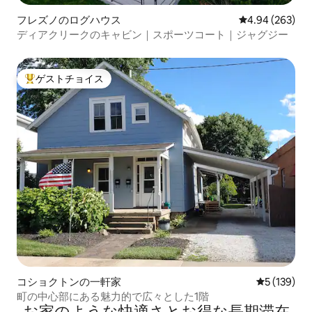
フレズノのログハウス
レビュー263件
4.94 (263)
ディアクリークのキャビン｜スポーツコート｜ジャグジー
ゲストチョイス
大好評のゲストチョイスです。
コショクトンの一軒家
レビュー13
5 (139)
町の中心部にある魅力的で広々とした1階
お家のような快⁠適⁠さ⁠とお⁠得⁠な長⁠期⁠滞⁠在