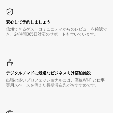
安心して予約しましょう
信頼できるゲストコミュニティからのレビューを確認で
き、24時間365日対応のサポートも付いています。
デジタルノマド⁠に最⁠適⁠なビ⁠ジ⁠ネ⁠ス⁠向⁠け宿⁠泊⁠施⁠設
出張の多いプロフェッショナルには、高速Wi-Fiと仕事
専用スペースを備えた長期滞在先がおすすめです。