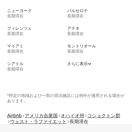
ニューヨーク
バルセロナ
長期滞在
長期滞在
フィレンツェ
アテネ
長期滞在
長期滞在
マイアミ
モントリオール
長期滞在
長期滞在
シアトル
さらに表示
長期滞在
*特定の地域および一部の宿泊施設には例外が適用される場合が
あります。
Airbnb
アメリカ合衆国
オハイオ州
コショクトン郡
ウェスト・ラファイエット
長期滞在