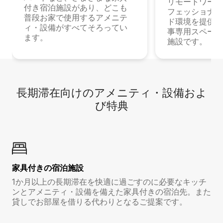
リモートワーク
付き宿泊施設があり、どこも
フェッショナル
普段お家で使用するアメニテ
ド環境を提供する
ィ・設備がすべてそろってい
事専用スペース
ます。
施設です。
長期滞在向け⁠のア⁠メ⁠ニ⁠テ⁠ィ⁠・設⁠備⁠およ
び特⁠典
家具付き⁠の宿⁠泊⁠施⁠設
1か月以上の長期滞在を快適に過ごすのに必要なキッチ
ンとアメニティ・設備を備えた家具付きの宿泊先。また
貸しでお部屋を借りる代わりとなるご提案です。