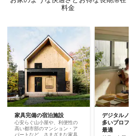
料⁠金
家具完備の宿⁠泊⁠施⁠設
デジタルノマド
多⁠いプ⁠ロ⁠フ⁠ェ⁠
心安らぐ山小屋や、利便性の
高い都市部のマンション・ア
最⁠適
パートなど、さまざまな家具