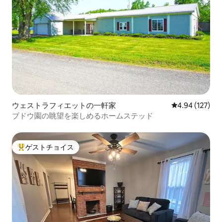
ウェストラフィエットの一軒家
レビュー127件
4.94 (127)
ブドウ園の眺望を楽しめるホームステッド
ゲストチョイス
大好評のゲストチョイスです。