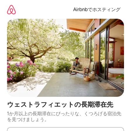
コ
ン
Airbnbでホスティング
テ
ン
ツ
に
ス
キ
ッ
プ
ウェストラフィエットの長期滞在先
1か月以上の長期滞在にぴったりな、くつろげる宿泊先
を見つけましょう。