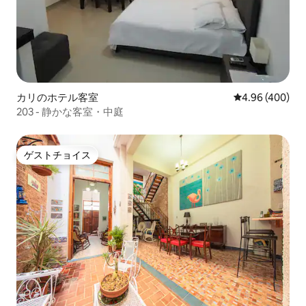
カリのホテル客室
レビュー400件
4.96 (400)
203 - 静かな客室・中庭
ゲストチョイス
ゲストチョイス