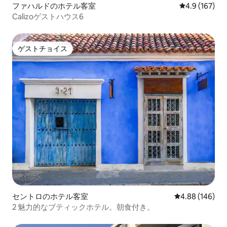
ファハルドのホテル客室
レビュー167
4.9 (167)
Calizoゲストハウス6
ゲストチョイス
ゲストチョイス
セントロのホテル客室
レビュー146件
4.88 (146)
2 魅力的なブティックホテル。朝食付き。