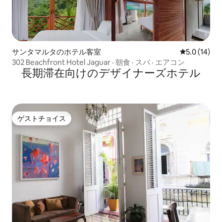
サンタマルタのホテル客室
レビュー14
5.0 (14)
302 Beachfront Hotel Jaguar · 朝食 · スパ · エアコン
長期滞在向⁠け⁠のデ⁠ザ⁠イ⁠ナ⁠ー⁠ズホ⁠テ⁠ル
ゲストチョイス
ゲストチョイス