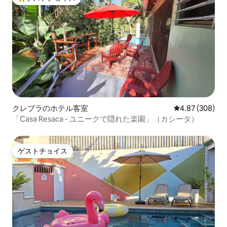
大好評のゲストチョイスです。
クレブラのホテル客室
レビュー308件
4.87 (308)
「Casa Resaca - ユニークで隠れた楽園」（カシータ）
ゲストチョイス
ゲストチョイス