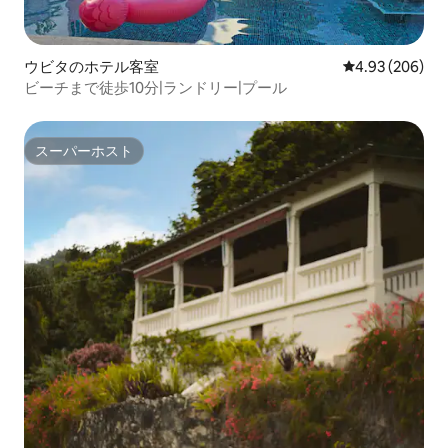
ウビタのホテル客室
レビュー206件
4.93 (206)
ビーチまで徒歩10分|ランドリー|プール
スーパーホスト
スーパーホスト