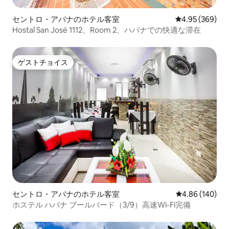
セントロ・アバナのホテル客室
レビュー369件
4.95 (369)
Hostal San José 1112、Room 2、ハバナでの快適な滞在
ゲストチョイス
ゲストチョイス
セントロ・アバナのホテル客室
レビュー140件
4.86 (140)
ホステル ハバナ ブールバード（3/9）高速Wi-Fi完備