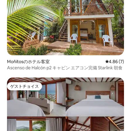
Moñitosのホテル客室
レビュー7件
4.86 (7)
Ascenso de Halcón p2 キャビン エアコン完備 Starlink 朝食
ゲストチョイス
ゲストチョイス