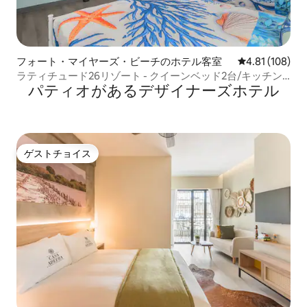
フォート・マイヤーズ・ビーチのホテル客室
レビュー108件
4.81 (108)
ラティチュード26リゾート - クイーンベッド2台/キッチン/
パティオがあるデ⁠ザ⁠イ⁠ナ⁠ー⁠ズホ⁠テ⁠ル
ガーデンビュー
ゲストチョイス
ゲストチョイス