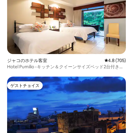
ジャコのホテル客室
レビュー705
4.8 (705)
Hotel Pumilio -キッチン＆クイーンサイズベッド2台付きス
イート
ゲストチョイス
ゲストチョイス