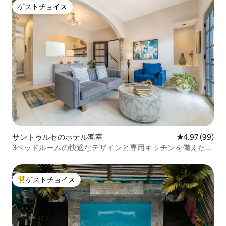
ゲストチョイス
ゲストチョイス
サントゥルセのホテル客室
レビュー99件
4.97 (99)
3ベッドルームの快適なデザインと専用キッチンを備えた特
別な宿泊先
ゲストチョイス
大好評のゲストチョイスです。