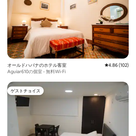
オールドハバナのホテル客室
レビュー102件
4.86 (102)
Aguiar610の個室 - 無料Wi-Fi
ゲストチョイス
ゲストチョイス