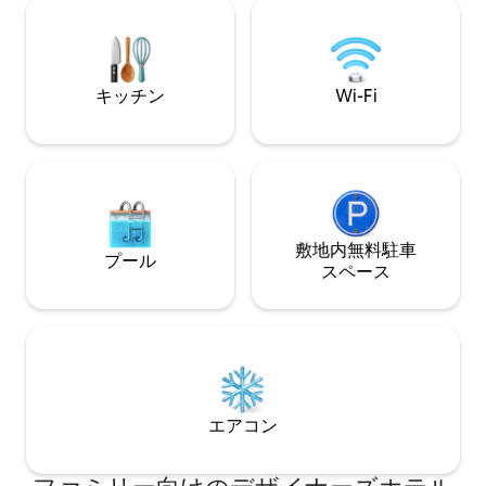
スマートテレビ、高速Wi-Fiが備わってい
• 飲料水 • コーヒー •コワーキング 追加サ
ます。2026年7月末に完成予定の新しい
ービス • 洗濯
リゾートスタイルのアメニティには、プ
ール、ホットタブ、屋外キッチンが含ま
れます。お一人でのご予約、またはグル
キッチン
Wi-Fi
ープ向けに2ベッドルームまたは3ベッド
ルームのオプションに組み合わせてご予
約ください。
敷地内無料駐⁠車
プール
ス⁠ペ⁠ー⁠ス
エアコン