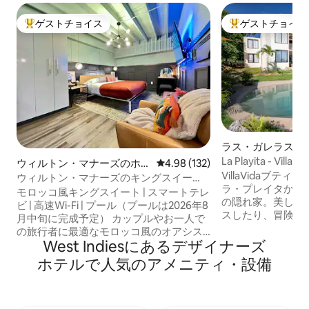
ゲストチョイス
ゲストチョイス
大好評のゲストチョイスです。
大好評のゲストチ
ラス・ガレラスの
室
La Playita - Vi
ウィルトン・マナーズのホテ
レビュー132件、5つ星中4.98
4.98 (132)
VillaVidaブテ
ル客室
ウィルトン・マナーズのキングスイー
ラ・プレイタから
ト、ドライブまで徒歩 - 北
モロッコ風キングスイート | スマートテレ
の隠れ家。美しい
ビ | 高速Wi-Fi | プール（プールは2026年8
スしたり、冒険を
月中旬に完成予定） カップルやお一人で
う。広々としたク
の旅行者に最適なモロッコ風のオアシス
光がたっぷり入っ
West Indiesにあるデ⁠ザ⁠イ⁠ナ⁠ー⁠ズ
でくつろぎましょう。このスタイリッシ
さをお楽しみいた
ュなエフィシャンシーには、豪華なキン
ホ⁠テ⁠ル⁠で人⁠気⁠のア⁠メ⁠ニ⁠テ⁠ィ⁠・設⁠備
ン •ラ・プレイタまで徒歩3分 • ダウンタ
グベッド、専用のバスルーム、コーヒー
ウンまで徒歩15分 【ア
ステーション、ミニ冷蔵庫、人気のスト
コン • プール • 共用キッチン • Wi-Fi • 駐車
リーミングアプリを搭載した55インチの
場 • タオル • バスルーム製品 • 監視カメラ