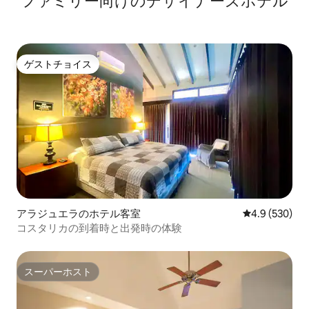
ファミリー向⁠け⁠のデ⁠ザ⁠イ⁠ナ⁠ー⁠ズホ⁠テ⁠ル
ゲストチョイス
ゲストチョイス
アラジュエラのホテル客室
レビュー530
4.9 (530)
コスタリカの到着時と出発時の体験
スーパーホスト
スーパーホスト