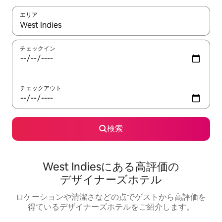
エリア
検索結果が表示されたら、上下の矢印キーを使って移動するか、
チェックイン
チェックアウト
検索
West Indiesにある高⁠評⁠価⁠の
デ⁠ザ⁠イ⁠ナ⁠ー⁠ズホ⁠テ⁠ル
ロケーションや清⁠潔⁠さ⁠な⁠ど⁠の点⁠でゲ⁠ス⁠ト⁠か⁠ら高⁠評⁠価⁠を
得⁠て⁠い⁠るデ⁠ザ⁠イ⁠ナ⁠ー⁠ズホ⁠テ⁠ル⁠をご⁠紹⁠介し⁠ま⁠す⁠。