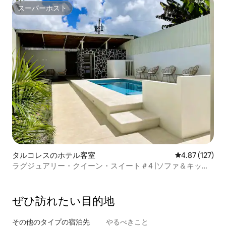
スーパーホスト
スーパーホスト
タルコレスのホテル客室
レビュー127件
4.87 (127)
ラグジュアリー・クイーン・スイート＃4 |ソファ＆キッチ
ン
ぜひ訪⁠れ⁠た⁠い目⁠的⁠地
その他のタ⁠イ⁠プ⁠の宿⁠泊⁠先
やるべきこと