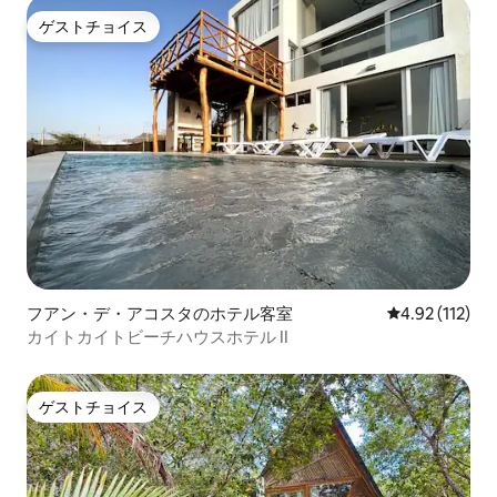
ゲストチョイス
ゲストチョイス
フアン・デ・アコスタのホテル客室
レビュー112
4.92 (112)
カイトカイトビーチハウスホテル II
ゲストチョイス
ゲストチョイス