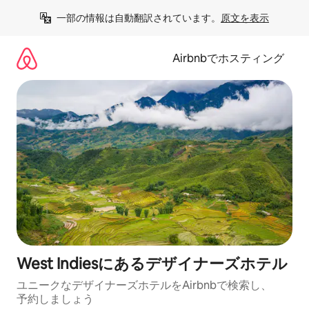
コ
一部の情報は自動翻訳されています。
原文を表示
ン
テ
ン
Airbnbでホスティング
ツ
に
ス
キ
ッ
プ
West Indiesにあるデ⁠ザ⁠イ⁠ナ⁠ー⁠ズホ⁠テ⁠ル
ユニークなデ⁠ザ⁠イ⁠ナ⁠ー⁠ズホ⁠テ⁠ル⁠をAirbnb⁠で検⁠索⁠し⁠、
予⁠約し⁠ま⁠し⁠ょ⁠う