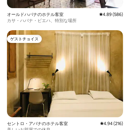
オールドハバナのホテル客室
レビュー586件
4.89 (586)
カサ・ハバナ・ビエハ、特別な場所
ゲストチョイス
ゲストチョイス
セントロ・アバナのホテル客室
レビュー216件
4.94 (216)
美しいお部屋での休息