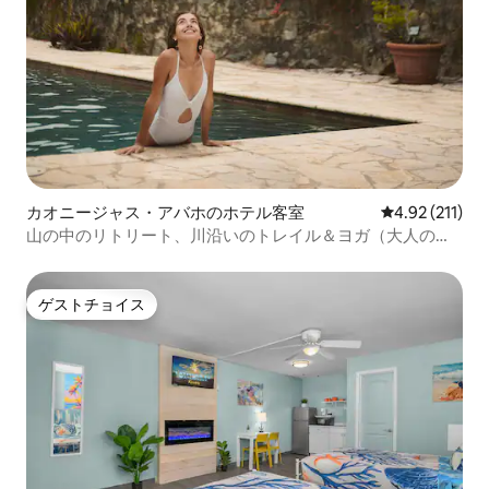
カオニージャス・アバホのホテル客室
レビュー211
4.92 (211)
山の中のリトリート、川沿いのトレイル＆ヨガ（大人の
み）
ゲストチョイス
ゲストチョイス