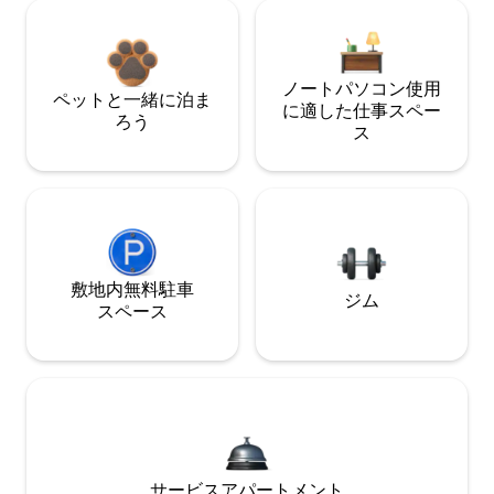
ノートパソコン使用
ペットと一緒に泊ま
に適した仕事スペー
ろう
ス
敷地内無料駐⁠車
ジム
ス⁠ペ⁠ー⁠ス
サービスアパートメント