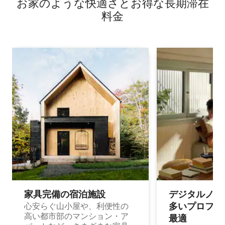
お家のような快⁠適⁠さ⁠とお⁠得⁠な長⁠期⁠滞⁠在
料⁠金
家具完備の宿⁠泊⁠施⁠設
デジタルノマド
多⁠いプ⁠ロ⁠フ⁠ェ⁠
心安らぐ山小屋や、利便性の
高い都市部のマンション・ア
最⁠適