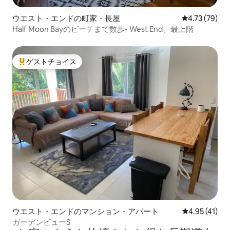
ウエスト・エンドの町家・長屋
レビュー79件
4.73 (79)
Half Moon Bayのビーチまで数歩- West End、最上階
ゲストチョイス
大好評のゲストチョイスです。
ウエスト・エンドのマンション・アパート
レビュー41件
4.95 (41)
ガーデンビューS