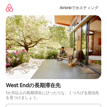
コ
ン
Airbnbでホスティング
テ
ン
ツ
に
ス
キ
ッ
プ
West Endの長期滞在先
1か月以上の長期滞在にぴったりな、くつろげる宿泊先
を見つけましょう。