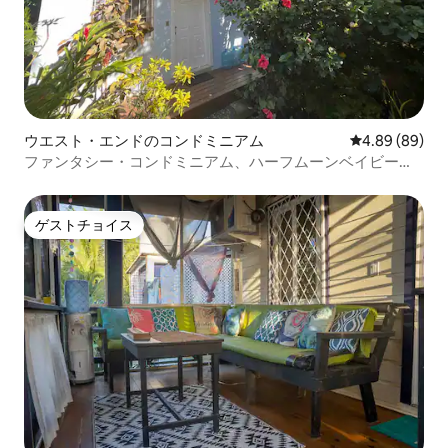
ウエスト・エンドのコンドミニアム
レビュー89件
4.89 (89)
ファンタシー・コンドミニアム、ハーフムーンベイビーチ
まで徒歩圏内！
ゲストチョイス
ゲストチョイス