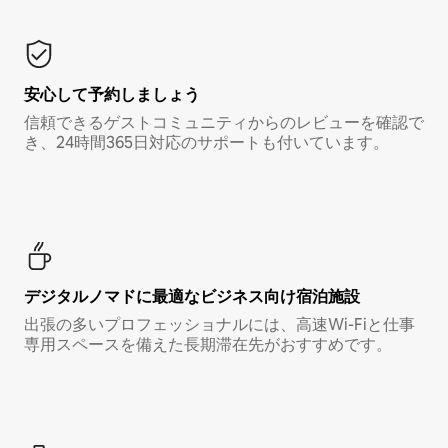
安心して予約しましょう
信頼できるゲストコミュニティからのレビューを確認で
き、24時間365日対応のサポートも付いています。
デジタルノマド⁠に最⁠適⁠なビ⁠ジ⁠ネ⁠ス⁠向⁠け宿⁠泊⁠施⁠設
出張の多いプロフェッショナルには、高速Wi-Fiと仕事
専用スペースを備えた長期滞在先がおすすめです。