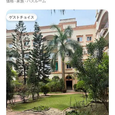
階、ジャンクションの近く／駐車場
価格
·
家族
·
バスルーム
ゲストチョイス
ゲストチョイス