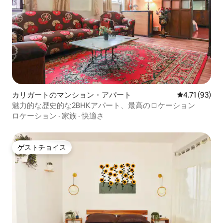
カリガートのマンション・アパート
レビュー93件
4.71 (93)
魅力的な歴史的な2BHKアパート、最高のロケーション
ロケーション
·
家族
·
快適さ
ゲストチョイス
ゲストチョイス