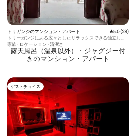
トリガンジのマンション・アパート
レビュー28
5.0 (28)
トリーガンジにある広々としたリラックスできる独立した
フラット
家族
·
ロケーション
·
清潔さ
露天風呂（温泉以外）・ジャグジー付
きのマンション・アパート
ゲストチョイス
ゲストチョイス