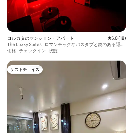
コルカタのマンション・アパート
レビュー18
5.0 (18)
The Luxxy Suites | ロマンチックなバスタブと鏡のある隠れ
家
価格
·
チェックイン
·
状態
ゲストチョイス
ゲストチョイス