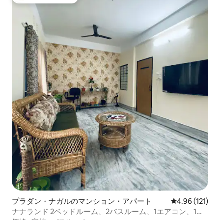
大好評のゲストチョイスです。
プラダン・ナガルのマンション・アパート
レビュー121件
4.96 (121)
ナナランド 2ベッドルーム、2バスルーム、1エアコン、1