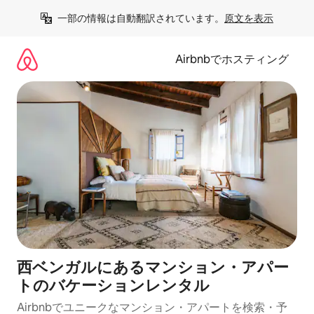
コ
一部の情報は自動翻訳されています。
原文を表示
ン
テ
ン
Airbnbでホスティング
ツ
に
ス
キ
ッ
プ
西ベンガルにあるマンション・アパー
トのバケーションレンタル
Airbnbでユニークなマンション・アパートを検索・予