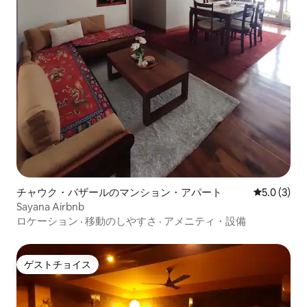
チャウク・バザールのマンション・アパート
レビュー3
5.0 (3)
Sayana Airbnb
ロケーション
·
移動のしやすさ
·
アメニティ・設備
ゲストチョイス
ゲストチョイス