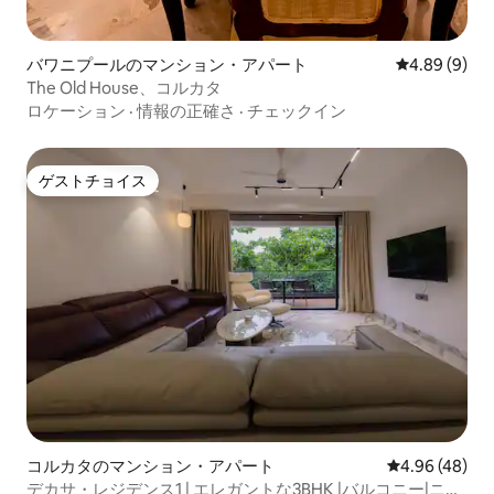
バワニプールのマンション・アパート
レビュー9件
4.89 (9)
The Old House、コルカタ
ロケーション
·
情報の正確さ
·
チェックイン
ゲストチョイス
ゲストチョイス
コルカタのマンション・アパート
レビュー48件
4.96 (48)
デカサ・レジデンス1 | エレガントな3BHK |バルコニー|ニュ