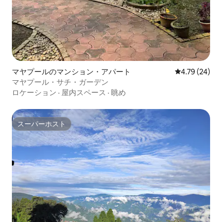
マヤプールのマンション・アパート
レビュー24件
4.79 (24)
マヤプール・サチ・ガーデン
ロケーション
·
屋内スペース
·
眺め
スーパーホスト
スーパーホスト