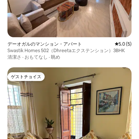
デーオガルのマンション・アパート
レビュー5
5.0 (5)
Swastik Homes 502（Dhreetaエクステンション）3BHK
清潔さ
·
おもてなし
·
眺め
ゲストチョイス
ゲストチョイス