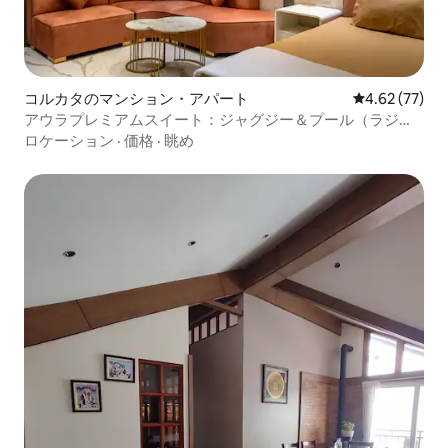
コルカタのマンション・アパート
レビュー77件
4.62 (77)
アウラプレミアムスイート：ジャグジー＆プール（ラジャ
ルハット）
ロケーション
·
価格
·
眺め