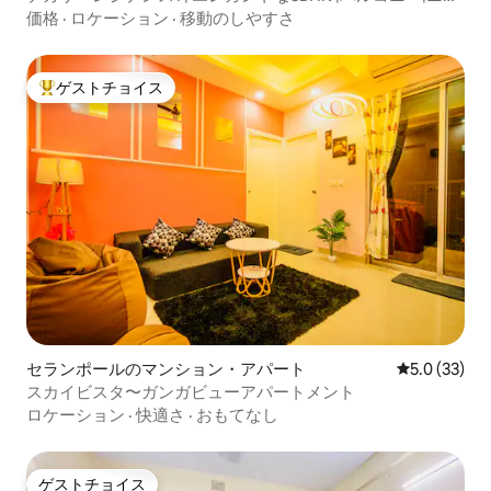
ータウン
価格
·
ロケーション
·
移動のしやすさ
ゲストチョイス
大好評のゲストチョイスです。
セランポールのマンション・アパート
レビュー33
5.0 (33)
スカイビスタ〜ガンガビューアパートメント
ロケーション
·
快適さ
·
おもてなし
ゲストチョイス