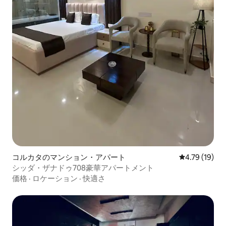
コルカタのマンション・アパート
レビュー19件
4.79 (19)
シッダ・ザナドゥ708豪華アパートメント
価格
·
ロケーション
·
快適さ