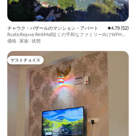
チャウク・バザールのマンション・アパート
レビュー52件
4.79 (52)
RusticRejuve RinkMall近くの平和なファミリー向けWFH滞
在
価格
·
家族
·
状態
ゲストチョイス
ゲストチョイス