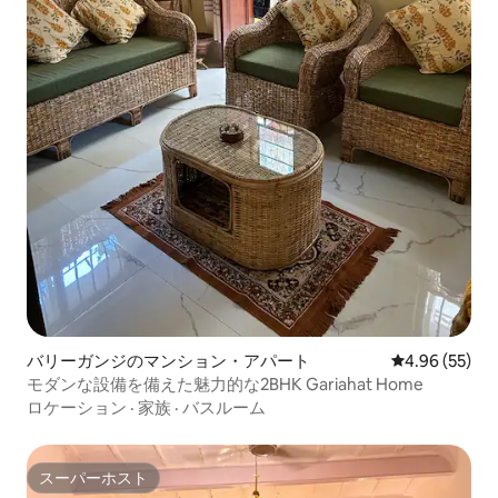
バリーガンジのマンション・アパート
レビュー55件
4.96 (55)
モダンな設備を備えた魅力的な2BHK Gariahat Home
ロケーション
·
家族
·
バスルーム
スーパーホスト
スーパーホスト