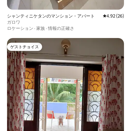
シャンティニケタンのマンション・アパート
レビュー26件
4.92 (26)
ガロワ
ロケーション
·
家族
·
情報の正確さ
ゲストチョイス
ゲストチョイス