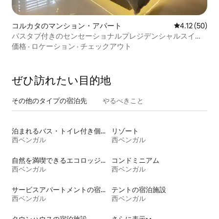
コルカタのマンション・アパート
レビュー50件
4.12 (50)
バスタブ付きのセンセーショナルプレジデンシャルスイー
ト@ザナドゥ
価格
·
ロケーション
·
チェックアウト
ぜひ訪⁠れ⁠た⁠い目⁠的⁠地
その他のタ⁠イ⁠プ⁠の宿⁠泊⁠先
やるべきこと
泊まれるバス・トイレ付き個室
リゾート
西ベンガル
西ベンガル
自然を満喫できるエコロッジの宿泊施設
コンドミニアム
西ベンガル
西ベンガル
サービスアパートメントの宿泊施設
テントの宿泊施設
西ベンガル
西ベンガル