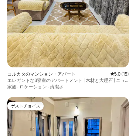
コルカタのマンション・アパート
レビュー15
5.0 (15)
エレガントな3寝室のアパートメント | 木材と大理石 | ニュ
ータウン | エコパーク
家族
·
ロケーション
·
清潔さ
ゲストチョイス
ゲストチョイス