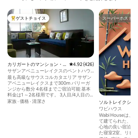
ゲストチョイス
スーパーホスト
大好評のゲストチョイスです。
スーパーホスト
カリガートのマンション・
レビュー426件、5つ星中4.92
4.92 (426)
アパート
サザンアベニューレイクスのペントハウ
ス+専用テラス
最も高級なサウスコルカタエリア サザン
アベニューレイクスまで300m バリーガ
ンジから数分 4名様までご宿泊可能 基本
料金は1 ～2名様用です。 3人目/4人目の
ゲストは追加料金 リビングにソファベッ
家族
·
価格
·
清潔さ
ソルトレイクシテ
ド（60インチx 78インチのマットレス）
ョン・アパート
ワビハウス
無料のエアコン、お茶/コーヒー 温水シャ
Wabi House
ワー 150平方フィートの5階にある家具付
て建てられた、ソ
きテラス 下の道には、食料品店、朝食/食
心地の良い宿泊先
事、ジム、ランドリー、交通機関、バ
た寝室2室、リビ
ー、サロンがあります。 近くにはモー