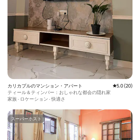
カリカプルのマンション・アパート
レビュー20
5.0 (20)
ティール＆ティンバー：おしゃれな都会の隠れ家
家族
·
ロケーション
·
快適さ
スーパーホスト
スーパーホスト