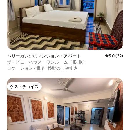
バリーガンジのマンション・アパート
レビュー32
5.0 (32)
ザ・ビューハウス・ワンルーム（1BHK）
ロケーション
·
価格
·
移動のしやすさ
ゲストチョイス
ゲストチョイス