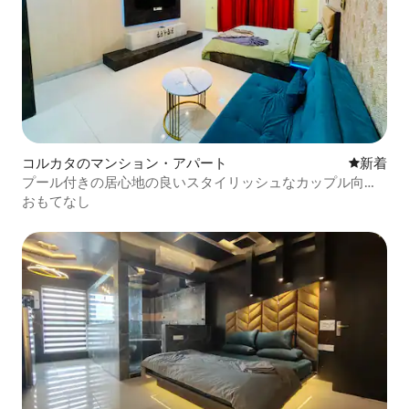
コルカタのマンション・アパート
新しい宿
新着
プール付きの居心地の良いスタイリッシュなカップル向け
の隠れ家／空港
おもてなし