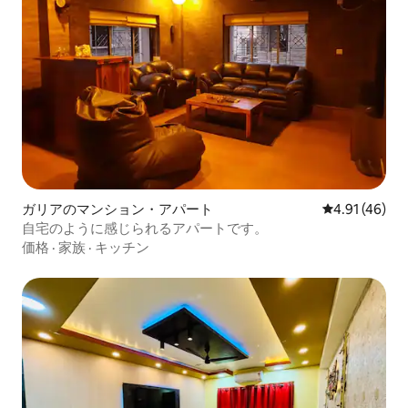
ガリアのマンション・アパート
レビュー46件
4.91 (46)
自宅のように感じられるアパートです。
価格
·
家族
·
キッチン