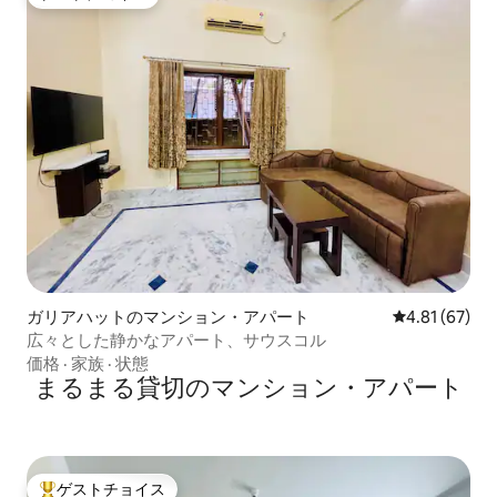
ゲストチョイス
ガリアハットのマンション・アパート
レビュー67件
4.81 (67)
広々とした静かなアパート、サウスコル
価格
·
家族
·
状態
まるまる貸切のマンション・アパート
ゲストチョイス