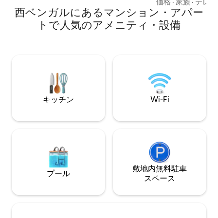
あるアパート（2025年
価格
·
家族
·
テレビ
ル、ジョギングコース、散歩道がありま
西ベンガルにあるマンション・アパー
ラーのテラコッタ
す。 イベント/パーティー可：午後10時か
組み合わさり、木
トで人気のアメニティ・設備
ら午前7時までは騒音厳禁：予約前にルー
みのある照明が、
ルと追加料金についてホストと話し合う
ドフルな暮らしの
必要があります
す。 カップルに優しく、ペット歓迎、魅
力あふれるお部屋です。 隣にある
Salt、Boutique 
は20%オフでご利用
イバシーを尊重す
したホスト。
キッチン
Wi-Fi
敷地内無料駐⁠車
プール
ス⁠ペ⁠ー⁠ス