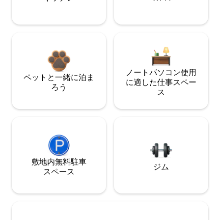
ノートパソコン使用
ペットと一緒に泊ま
に適した仕事スペー
ろう
ス
敷地内無料駐⁠車
ジム
ス⁠ペ⁠ー⁠ス