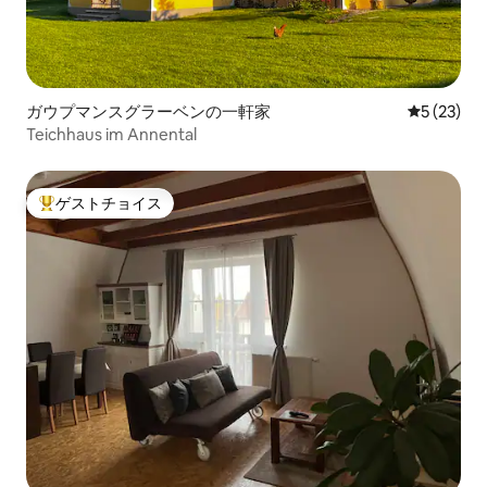
ガウプマンスグラーベンの一軒家
レビュー2
5 (23)
Teichhaus im Annental
ゲストチョイス
大好評のゲストチョイスです。