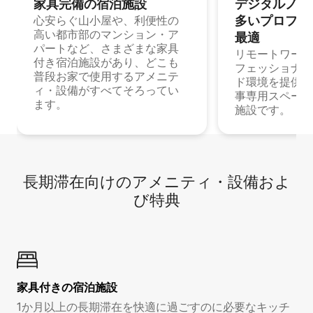
家具完備の宿⁠泊⁠施⁠設
デジタルノマド
多⁠いプ⁠ロ⁠フ⁠ェ⁠
心安らぐ山小屋や、利便性の
高い都市部のマンション・ア
最⁠適
パートなど、さまざまな家具
リモートワーク
付き宿泊施設があり、どこも
フェッショナル
普段お家で使用するアメニテ
ド環境を提供する
ィ・設備がすべてそろってい
事専用スペース
ます。
施設です。
長期滞在向け⁠のア⁠メ⁠ニ⁠テ⁠ィ⁠・設⁠備⁠およ
び特⁠典
家具付き⁠の宿⁠泊⁠施⁠設
1か月以上の長期滞在を快適に過ごすのに必要なキッチ