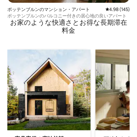
ポッテンブルンのマンション・アパート
レビュー145件
4.98 (145)
ポッテンブルンのバルコニー付きの居心地の良いアパート
お家のような快⁠適⁠さ⁠とお⁠得⁠な長⁠期⁠滞⁠在
料⁠金