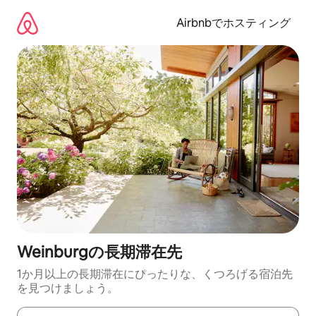
コ
ン
Airbnbでホスティング
テ
ン
ツ
に
ス
キ
ッ
プ
Weinburgの長期滞在先
1か月以上の長期滞在にぴったりな、くつろげる宿泊先
を見つけましょう。