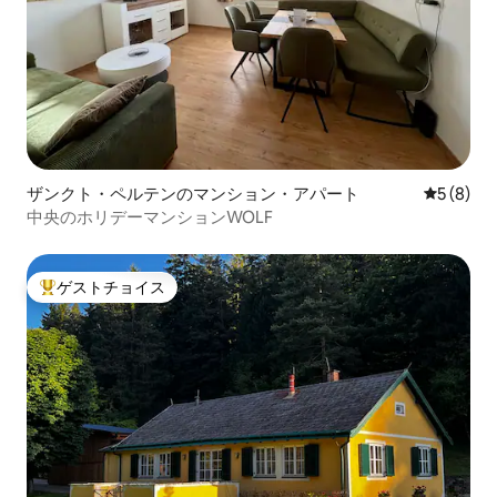
ザンクト・ペルテンのマンション・アパート
レビュー
5 (8)
中央のホリデーマンションWOLF
ゲストチョイス
大好評のゲストチョイスです。