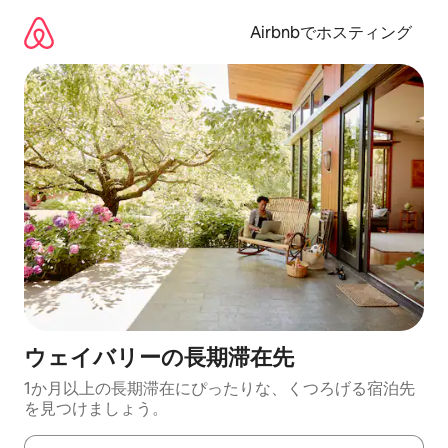
コ
ン
Airbnbでホスティング
テ
ン
ツ
に
ス
キ
ッ
プ
ウェイバリーの長期滞在先
1か月以上の長期滞在にぴったりな、くつろげる宿泊先
を見つけましょう。