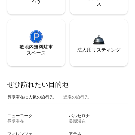
ろう
ス
敷地内無料駐⁠車
法人用リスティング
ス⁠ペ⁠ー⁠ス
ぜひ訪⁠れ⁠た⁠い目⁠的⁠地
長期滞在に人気の旅行先
近場の旅行先
ニューヨーク
バルセロナ
長期滞在
長期滞在
フィレンツェ
アテネ