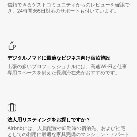
信頼できるゲストコミュニティからのレビューを確認で
き、24時間365日対応のサポートも付いています。
デジタルノマド⁠に最⁠適⁠なビ⁠ジ⁠ネ⁠ス⁠向⁠け宿⁠泊⁠施⁠設
出張の多いプロフェッショナルには、高速Wi-Fiと仕事
専用スペースを備えた長期滞在先がおすすめです。
法人用リスティングをお探しですか？
Airbnbには、人員配置や転勤時の宿泊先、および社宅
としての利用に最適な家具完備のマンション・アパート