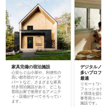
家具完備の宿⁠泊⁠施⁠設
デジタルノマド
多⁠いプ⁠ロ⁠フ⁠ェ⁠
心安らぐ山小屋や、利便性の
高い都市部のマンション・ア
最⁠適
パートなど、さまざまな家具
リモートワーク
付き宿泊施設があり、どこも
フェッショナル
普段お家で使用するアメニテ
ド環境を提供する
ィ・設備がすべてそろってい
事専用スペース
ます。
施設です。