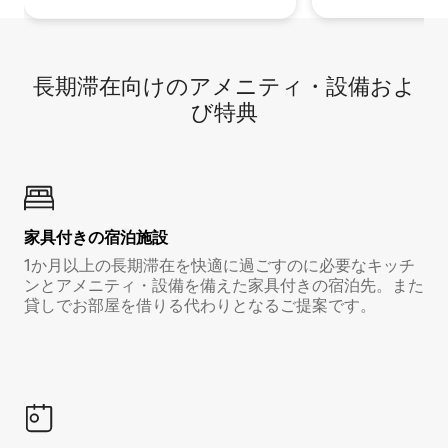
長期滞在向け⁠のア⁠メ⁠ニ⁠テ⁠ィ⁠・設⁠備⁠およ
び特⁠典
家具付き⁠の宿⁠泊⁠施⁠設
1か月以上の長期滞在を快適に過ごすのに必要なキッチ
ンとアメニティ・設備を備えた家具付きの宿泊先。また
貸しでお部屋を借りる代わりとなるご提案です。