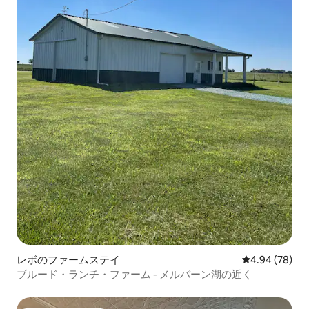
レボのファームステイ
レビュー78件
4.94 (78)
ブルード・ランチ・ファーム - メルバーン湖の近く