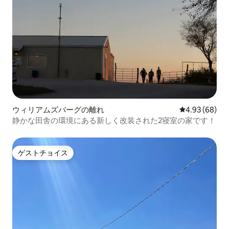
ウィリアムズバーグの離れ
レビュー68件
4.93 (68)
静かな田舎の環境にある新しく改装された2寝室の家です！
ゲストチョイス
ゲストチョイス