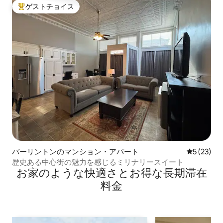
ゲストチョイス
大好評のゲストチョイスです。
バーリントンのマンション・アパート
レビュー2
5 (23)
歴史ある中心街の魅力を感じるミリナリースイート
お家のような快⁠適⁠さ⁠とお⁠得⁠な長⁠期⁠滞⁠在
料⁠金