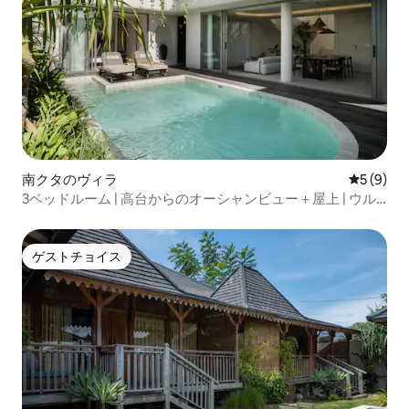
南クタのヴィラ
レビュー
5 (9)
3ベッドルーム | 高台からのオーシャンビュー＋屋上 | ウル
ワツ
ゲストチョイス
ゲストチョイス