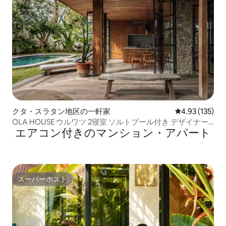
クタ・スラタン地区の一軒家
レビュー135件
4.93 (135)
OLA HOUSE ウルワツ 2寝室 ソルトプール付き デザイナー
エアコン付きのマンション・アパート
ズホーム
スーパーホスト
スーパーホスト