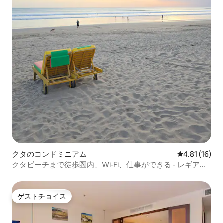
クタのコンドミニアム
レビュー16件
4.81 (16)
クタビーチまで徒歩圏内、Wi-Fi、仕事ができる - レギアン
- スミニャック
ゲストチョイス
ゲストチョイス