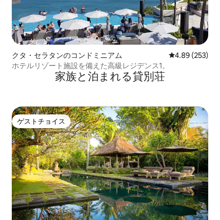
クタ・セラタンのコンドミニアム
レビュー253件
4.89 (253)
ホテルリゾート施設を備えた高級レジデンス1。
家族と泊まれる貸別荘
ゲストチョイス
ゲストチョイス