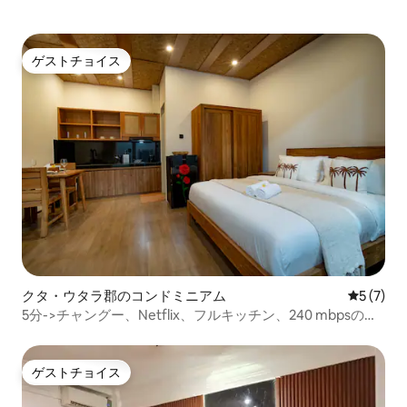
ゲストチョイス
ゲストチョイス
クタ・ウタラ郡のコンドミニアム
レビュー
5 (7)
5分->チャングー、Netflix、フルキッチン、240 mbpsの
Wi-Fi
ゲストチョイス
ゲストチョイス