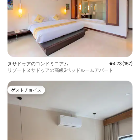
ヌサドゥアのコンドミニアム
レビュー157
4.73 (157)
リゾートヌサドゥアの高級2ベッドルームアパート
ゲストチョイス
ゲストチョイス