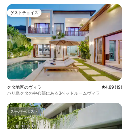
ゲストチョイス
ゲストチョイス
クタ地区のヴィラ
レビュー19件
4.89 (19)
バリ島クタの中心部にある3ベッドルームヴィラ
スーパーホスト
スーパーホスト