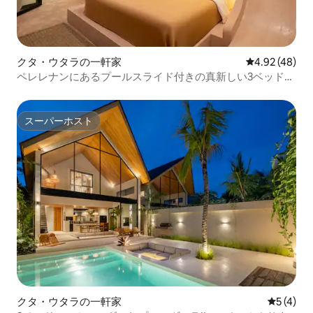
クタ・ウタラの一軒家
レビュー48件
4.92 (48)
ペレレナンにあるプールスライド付きの真新しい3ベッドル
ームヴィラ
スーパーホスト
スーパーホスト
クタ・ウタラの一軒家
レビュー
5 (4)