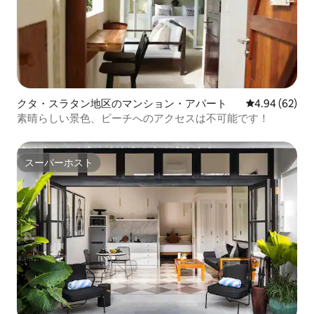
クタ・スラタン地区のマンション・アパート
レビュー62件
4.94 (62)
素晴らしい景色、ビーチへのアクセスは不可能です！
スーパーホスト
スーパーホスト