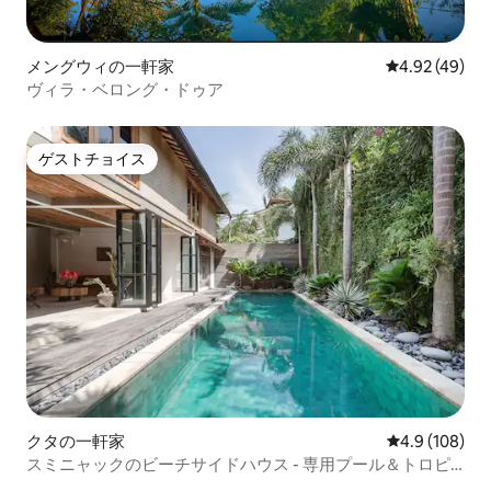
メングウィの一軒家
レビュー49件
4.92 (49)
ヴィラ・ベロング・ドゥア
ゲストチョイス
ゲストチョイス
クタの一軒家
レビュー108
4.9 (108)
スミニャックのビーチサイドハウス - 専用プール＆トロピ
カルガーデン