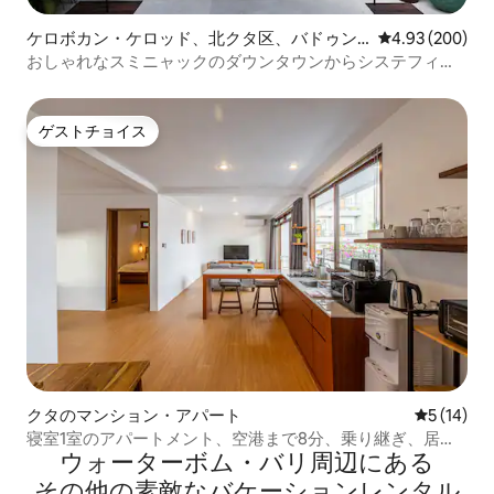
ケロボカン・ケロッド、北クタ区、バドゥン
レビュー200件
4.93 (200)
県のマンション・アパート
おしゃれなスミニャックのダウンタウンからシステフィー
ルズまで散策
ゲストチョイス
ゲストチョイス
クタのマンション・アパート
レビュー1
5 (14)
寝室1室のアパートメント、空港まで8分、乗り継ぎ、居心
ウォーターボム・バリ⁠周⁠辺⁠に⁠あ⁠る
地が良い
そ⁠の⁠他⁠の素⁠敵⁠なバ⁠ケ⁠ー⁠シ⁠ョ⁠ン⁠レ⁠ン⁠タ⁠ル