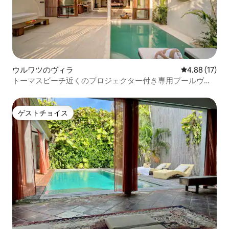
ウルワツのヴィラ
レビュー17件
4.88 (17)
トーマスビーチ近くのプロジェクター付き専用プールヴィ
ラ
ゲストチョイス
ゲストチョイス