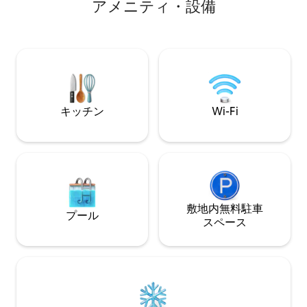
ア⁠メ⁠ニ⁠テ⁠ィ⁠・⁠設⁠備
いており、ゆった
が、家庭でのマッサージや特別なランチ
プール、リラック
やディナーを簡単に手配します！75イン
完全なプライバシ
チのソニーを含む3台のテレビ。ベラワ＆
チックな旅行に最
エコービーチクラブフィンズ、アトラ
ンテナンス。 キングサイズベッド、Wi-
ス、ザ・ローンなどへのアクセスが簡単
Fi、スマートテレ
ます。ビンギンビ
レストランの近く
キッチン
Wi-Fi
敷地内無料駐⁠車
プール
ス⁠ペ⁠ー⁠ス