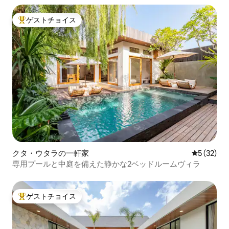
ゲストチョイス
大好評のゲストチョイスです。
クタ・ウタラの一軒家
レビュー3
5 (32)
専用プールと中庭を備えた静かな2ベッドルームヴィラ
ゲストチョイス
大好評のゲストチョイスです。