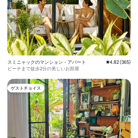
スミニャックのマンション・アパート
レビュー365件
4.82 (365)
ビーチまで徒歩2分の美しいお部屋
ゲストチョイス
ゲストチョイス