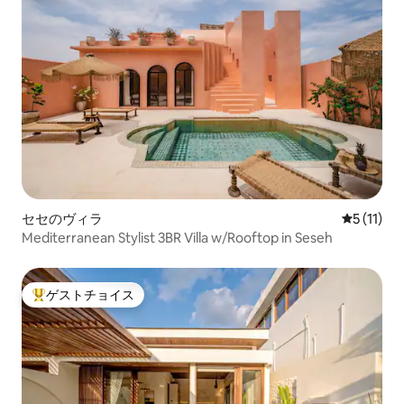
セセのヴィラ
レビュー1
5 (11)
Mediterranean Stylist 3BR Villa w/Rooftop in Seseh
ゲストチョイス
大好評のゲストチョイスです。