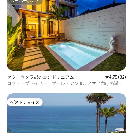
スーパーホスト
スーパーホスト
クタ・ウタラ郡のコンドミニアム
レビュー32件
4.75 (32)
ロフト・プライベートプール・デジタルノマド向けの滞在
先
ゲストチョイス
ゲストチョイス