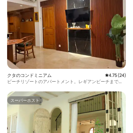
クタのコンドミニアム
レビュー24件
4.75 (24)
ビーチリゾートのアパートメント。レギアンビーチまで徒
歩5分
スーパーホスト
スーパーホスト