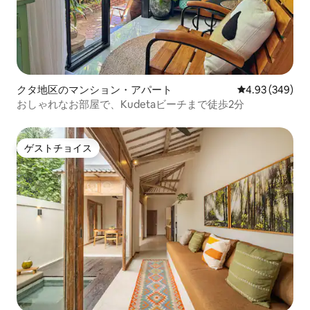
クタ地区のマンション・アパート
レビュー349件
4.93 (349)
おしゃれなお部屋で、Kudetaビーチまで徒歩2分
ゲストチョイス
ゲストチョイス