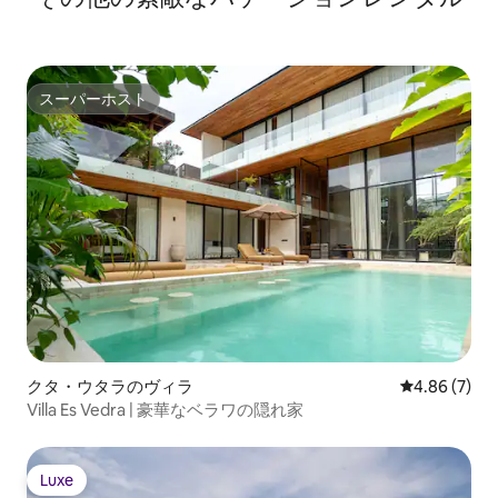
スーパーホスト
スーパーホスト
クタ・ウタラのヴィラ
レビュー7件
4.86 (7)
Villa Es Vedra | 豪華なベラワの隠れ家
Luxe
Luxe