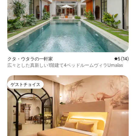
クタ・ウタラの一軒家
レビュー1
5 (14)
広々とした真新しい1階建て4ベッドルームヴィラUmalas
ゲストチョイス
ゲストチョイス