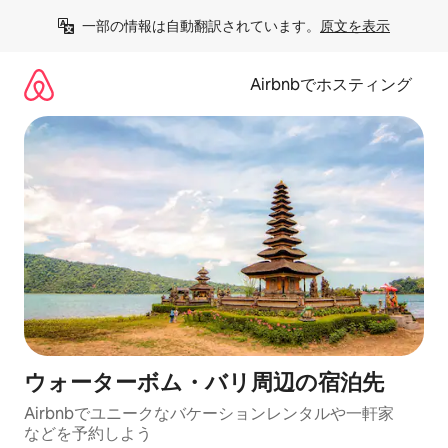
コ
一部の情報は自動翻訳されています。
原文を表示
ン
テ
ン
Airbnbでホスティング
ツ
に
ス
キ
ッ
プ
ウォーターボム・バリ⁠周⁠辺⁠の宿⁠泊⁠先
Airbnbでユニークなバ⁠ケ⁠ー⁠シ⁠ョ⁠ンレ⁠ン⁠タ⁠ルや一⁠軒⁠家
な⁠ど⁠を予⁠約⁠し⁠よ⁠う