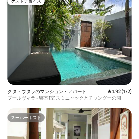
ゲストチョイス
ゲストチョイス
クタ・ウタラのマンション・アパート
レビュー172件
4.92 (172)
プールヴィラ - 寝室1室 スミニャックとチャングーの間
スーパーホスト
スーパーホスト