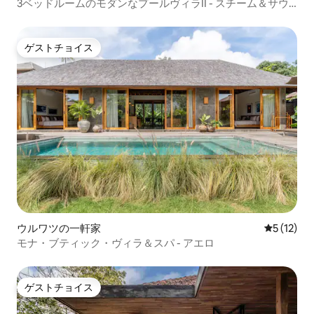
3ベッドルームのモダンなプールヴィラII - スチーム＆サウ
ナのご利用
ゲストチョイス
ゲストチョイス
ウルワツの一軒家
レビュー1
5 (12)
モナ・ブティック・ヴィラ＆スパ - アエロ
ゲストチョイス
ゲストチョイス