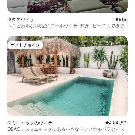
クタのヴィラ
レビュー
5 (6)
トロピカルな2寝室のプールヴィラ | 静か | ビーチまで徒歩
ゲストチョイス
ゲストチョイス
スミニャックのヴィラ
レビュー80件
4.84 (80)
OBAO：スミニャックにある小さなトロピカルパラダイス