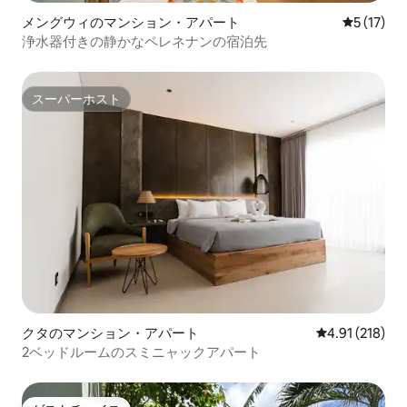
メングウィのマンション・アパート
レビュー1
5 (17)
浄水器付きの静かなペレネナンの宿泊先
スーパーホスト
スーパーホスト
クタのマンション・アパート
レビュー218件
4.91 (218)
2ベッドルームのスミニャックアパート