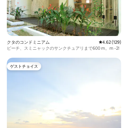
クタのコンドミニアム
レビュー129件
4.62 (129)
ビーチ、スミニャックのサンクチュアリまで600 m。m -2!
ゲストチョイス
ゲストチョイス