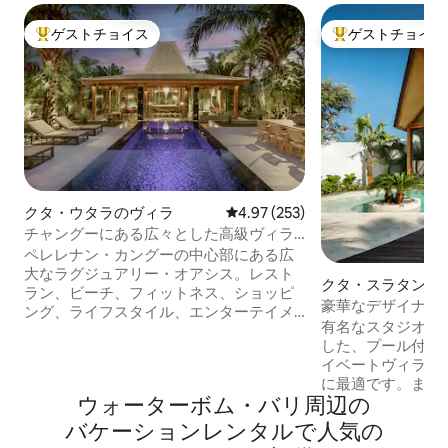
ゲストチョイス
ゲストチョイス
大好評のゲストチョイスです。
大好評のゲストチ
クタ・ウタラのヴィラ
レビュー253件、5つ星中4.97
4.97 (253)
チャングーにある広々とした高級ヴィラ
での滞在（ビーチ＆エンターテイメン
ペレレナン・カングーの中心部にある広
ト）
大なラグジュアリー・オアシス。レスト
クタ・スラタン地
ラン、ビーチ、フィットネス、ショッピ
豪華なデザイナーズ
ング、ライフスタイル、エンターテイメ
用プール
有名なスタジオBiomb
ントシーン。広大な900平方メートルの
した、プール付き
ヴィラには素敵なプールがあります。メ
イベートヴィラ。
インストリートまで簡単に歩けます。朝
に最適です。まる
食と清掃は週5日。広々とした独立したリ
ウォーターボム・バリ⁠周⁠辺⁠の
げる温かみのある
ビングルーム、エアコン。豪華なキング
格的なバリ島体験ができ
サイズのベッドルーム2室、専用バスルー
バ⁠ケ⁠ー⁠シ⁠ョ⁠ン⁠レ⁠ン⁠タ⁠ル⁠で人⁠気⁠の
なリビングは専用
ム+ソファ。私たちの素晴らしいスタッフ