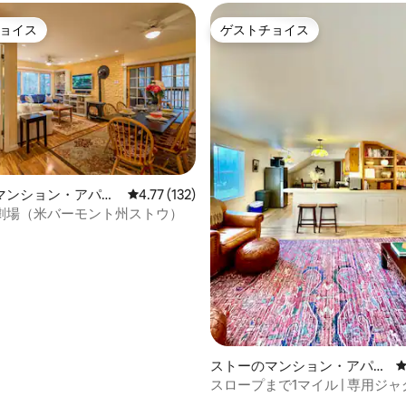
ョイス
ゲストチョイス
ョイス
ゲストチョイス
4.99つ星の平均評価
マンション・アパー
レビュー132件、5つ星中4.77つ星の平均評価
4.77 (132)
劇場（米バーモント州ストウ）
ストーのマンション・アパー
ト
スロープまで1マイル | 専用ジ
きロフト