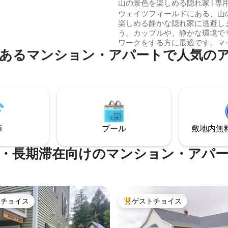
ョン・アパート
山の景色を楽しめる隠れ家 | 専用
ュージックが活気あふれる雰囲
高速Wi-Fi
ウェイツフィールドにある、山
します。 ご質問があれば、予約
楽しめる静かな隠れ家に逃避し
セージを送ってください。この
う。カップルや、静かな環境で
ご自身にぴったりであることを
ワークをする方に最適です。マ
しょう！
あるマンション・アパートで人気の
バー・バレーの中心部にある、
でリラックスできる滞在先です
安定したWi-Fi、専用デッキな
必要なものがすべて揃っています。
山を見渡しながらコーヒーを飲
インターネットで快適に仕事を
のトレイルを探索したり、スキ
り、地元のレストランで食事を
i
プール
敷地内無料駐
た1日の後はリラックスしましょう。
ー／マウンテンバイク／ハイキ
泳＝リセット
・長期滞在向けのマンション・アパ
トチョイス
ゲストチョイス
ゲストチョイスです。
大好評のゲストチョイスです。