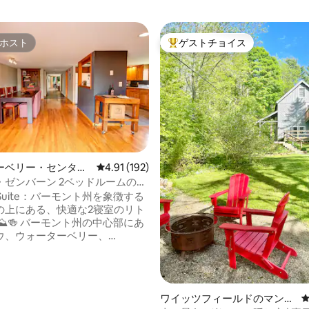
ホスト
ゲストチョイス
ホスト
大好評のゲストチョイスです。
ーベリー・センター
レビュー192件、5つ星中4.91つ星の平均評価
4.91 (192)
ョン・アパート
・ゼンバーン 2ベッドルームのア
中4.97つ星の平均評価
 VIP特典 ライブミュージック
n Suite：バーモント州を象徴する
の上にある、快適な2寝室のリト
州の中心部にあ
ウ、ウォーターベリー、
istやLawson'sなどの有名なビール
らわずか数分です！ この2ベッド
スイートは、キッチン、高速Wi-
用玄関（共用廊下）を備えた快適な
ワイッツフィールドのマンシ
空間を提供します。 下の階での