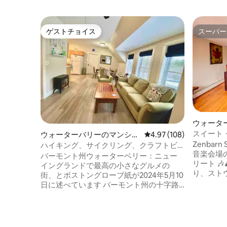
ゲストチョイス
スーパー
ゲストチョイス
スーパー
ウォータ
のマンシ
スイート
ウォーターバリーのマンショ
レビュー108件、5つ星
4.97 (108)
パート |
Zenbar
ン・アパート
ハイキング、サイクリング、クラフトビ
音楽会場
ール、受賞歴のある料理
バーモント州ウォーターベリー：ニュー
リート 🎶⛰️🍻 バーモント
イングランドで最高の小さなグルメの
り、スト
街、とボストングローブ紙が2024年5月10
Alchem
日に述べています バーモント州の十字路
醸造所か
にあるグリーン山脈の中心部では、素晴
ルームの
らしい料理、飲み物、山、サイクリン
Fi、専
グ、ハイキング、水泳、リバーカヤッ
隠れ家的
ク、ウォーターベリー貯水池、バーモン