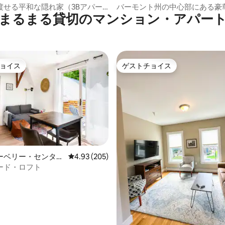
ート
ン・アパート
渡せる平和な隠れ家（3Bアパー
バーモント州の中心部にある豪
まるまる貸切のマンション・アパー
イベートリゾート
ョイス
ゲストチョイス
ョイス
ゲストチョイス
中4.96つ星の平均評価
ーベリー・センター
レビュー205件、5つ星中4.93つ星の平均評価
4.93 (205)
ョン・アパート
ード・ロフト