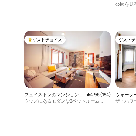
ハウス
ン・アパ
公園を見
ト）
ゲストチョイス
ゲストチ
大好評のゲストチョイスです。
ゲストチ
フェイストンのマンション・
レビュー154件、5つ星
4.96 (154)
ウォータ
アパート
のマンシ
ウッズにあるモダンな2ベッドルーム
ザ・ハワ
（K&Q） • 眺望 • 町まで数分