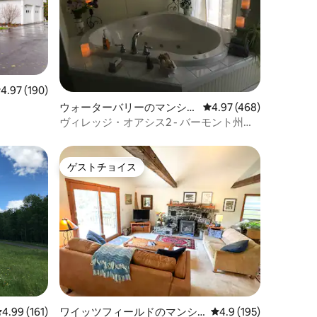
レビュー190件、5つ星中4.97つ星の平均評価
4.97 (190)
ウォーターバリーのマンショ
レビュー468件、5つ星
4.97 (468)
ン・アパート
ヴィレッジ・オアシス2 - バーモント州の
交差点
ゲストチョイス
ゲストチョイス
レビュー161件、5つ星中4.99つ星の平均評価
4.99 (161)
ワイッツフィールドのマンシ
レビュー195件、5つ
4.9 (195)