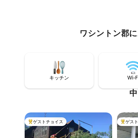
ライブミ
ト州の首都まで車ですぐです。 所有者の
気を演出
ガレージの上にあり、専用玄関がありま
前にメッ
す。 宿泊施設にアクセスするには階段を
宿泊先が
上る必要があります。 ウォーターベリー
確認しま
のダウンタウンまで3分 モントピーリアま
ワシントン郡に
で15分 ストウ、ウェイツフィールド、バ
ーリントンまで30分
キッチン
Wi-F
中
ゲストチョイス
ゲス
大好評のゲストチョイスです。
大好評の