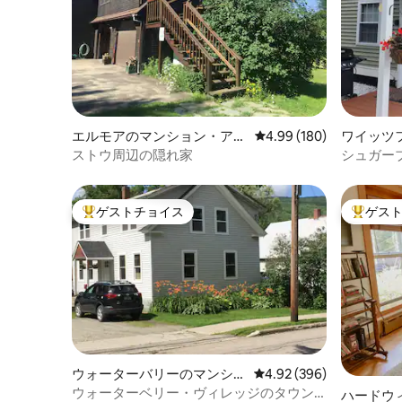
エルモアのマンション・アパ
レビュー180件、5つ星
4.99 (180)
ワイッツ
ート
ョン・ア
ストウ周辺の隠れ家
シュガー
Wolf's D
ゲストチョイス
ゲス
大好評のゲストチョイスです。
大好評の
ウォーターバリーのマンショ
レビュー396件、5つ星中
4.92 (396)
ン・アパート
ウォーターベリー・ヴィレッジのタウン
ハードウ