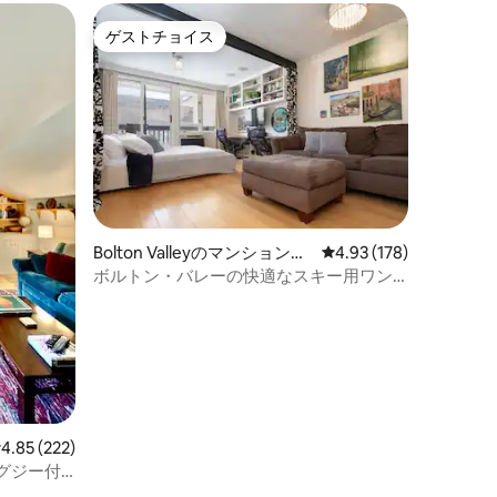
ゲストチョイス
ゲストチョイス
Bolton Valleyのマンション・
レビュー178件、5つ星
4.93 (178)
アパート
ボルトン・バレーの快適なスキー用ワン
ルーム・ハイキング＆リラックス
レビュー222件、5つ星中4.85つ星の平均評価
4.85 (222)
ャグジー付