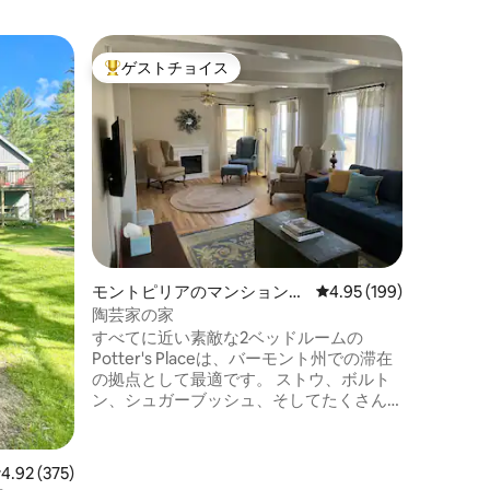
モントピ
ゲストチョイス
ゲスト
大好評のゲストチョイスです。
ゲスト
アパート
モントピ
す！
セントポ
ートアパ
タウンの
ります！
すが、歴
クイーン
ンで食事
シャワー
ター暖房。
モントピリアのマンション・
レビュー199件、5つ星
4.95 (199)
空間は、
アパート
ます。意
陶芸家の家
次の改善
すべてに近い素敵な2ベッドルームの
Potter's Placeは、バーモント州での滞在
の拠点として最適です。 ストウ、ボルト
ン、シュガーブッシュ、そしてたくさん
の素晴らしいノルディックトレイルまで
わずか30 ～ 40分で、スキー、ハイキン
グ、またはサイクリングを楽しんだ後に
レビュー375件、5つ星中4.92つ星の平均評価
4.92 (375)
快適に過ごせる場所です。 自転車がお好