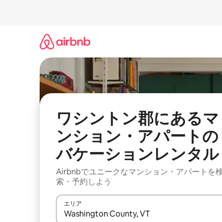
コ
ン
テ
ン
ツ
に
ス
キ
ッ
プ
ワシントン郡にあるマ
ンション・アパートの
バケーションレンタル
Airbnbでユニークなマンション・アパートを
索・予約しよう
エリア
検索結果が表示されたら、上下の矢印キーを使っ