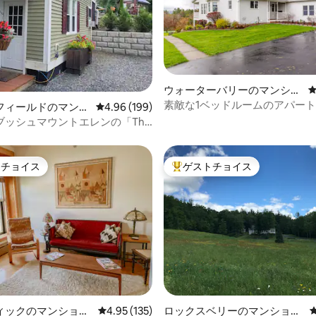
ウォーターバリーのマンショ
ン・アパート
素敵な1ベッドルームのアパート
中4.99つ星の平均評価
フィールドのマンシ
レビュー199件、5つ星中4.96つ星の平均評価
4.96 (199)
パート
ブッシュマウントエレンの「The
en」
トチョイス
ゲストチョイス
ゲストチョイスです。
大好評のゲストチョイスです。
4.92つ星の平均評価
ィックのマンショ
レビュー135件、5つ星中4.95つ星の平均評価
4.95 (135)
ロックスベリーのマンショ