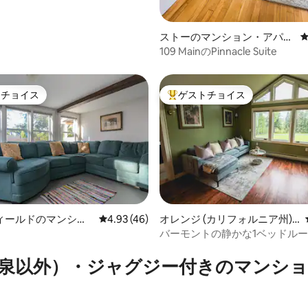
ストーのマンション・アパー
ト
109 MainのPinnacle Suite
トチョイス
ゲストチョイス
ゲストチョイスです。
大好評のゲストチョイスです。
ィールドのマンショ
レビュー46件、5つ星中4.93つ星の平均評価
4.93 (46)
オレンジ (カリフォルニア州)
ート
のマンション・アパート
バーモントの静かな1ベッドル
中5.0つ星の平均評価
用スペースと駐車場付き）
泉以外）・ジャグジー付きのマンシ