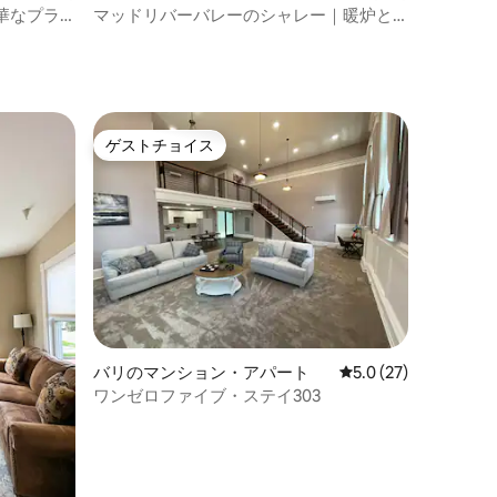
ョン・アパート
華なプラ
マッドリバーバレーのシャレー｜暖炉と
ト
スキー
ゲストチョイス
ゲストチョイス
バリのマンション・アパート
レビュー27件、5つ
5.0 (27)
ワンゼロファイブ・ステイ303