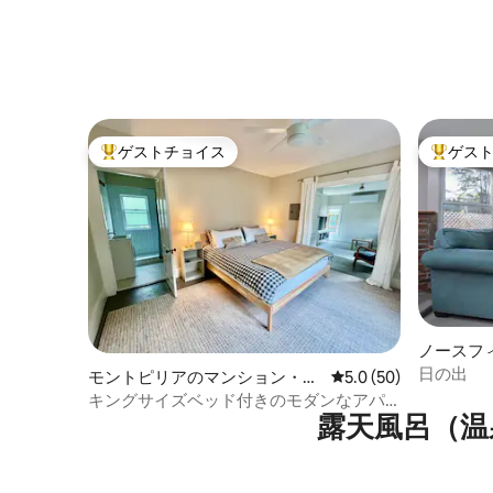
ゲストチョイス
ゲス
大好評のゲストチョイスです。
大好評の
ノースフ
ン・アパ
日の出
モントピリアのマンション・ア
レビュー50件、5つ星
5.0 (50)
パート
キングサイズベッド付きのモダンなアパ
露天風呂（温
ート