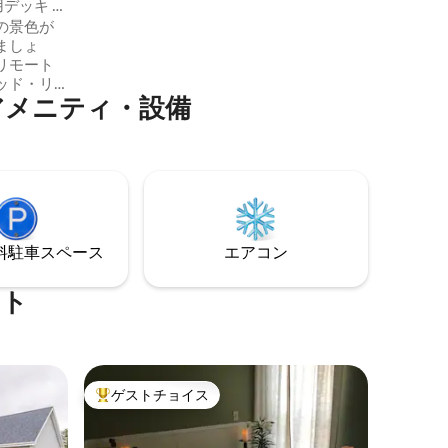
デッキ +
きなら、アパートはクロスバーモント・
の景色が
トレイルに隣接しており、冒険の出発点
ましょ
として最適です。 アパートは、ダウンタ
リモート
ウン、メインストリートとステートスト
ッド・リ
リートのすべてのショップまで徒歩です
アメニティ・設備
シンプル
ぐ（10 ～ 15分）です。
。高速で
ど、滞在に
 朝は
み、高速
し、近く
ーをした
したりし
⁠車ス⁠ペ⁠ー⁠ス
エアコン
 スキ
ング／水
ート
ゲストチョイス
大好評のゲストチョイスです。