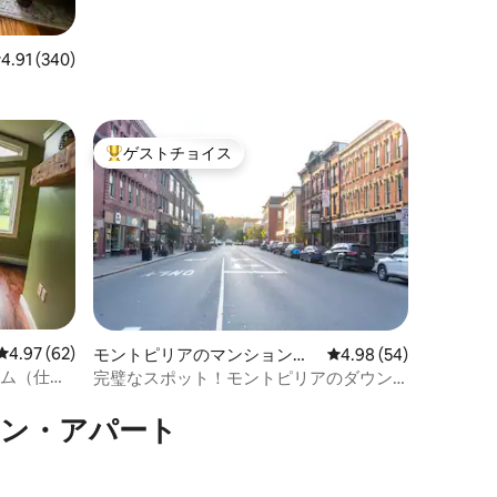
レビュー340件、5つ星中4.91つ星の平均評価
4.91 (340)
ゲストチョイス
大好評のゲストチョイスです。
レビュー62件、5つ星中4.97つ星の平均評価
4.97 (62)
モントピリアのマンション・
レビュー54件、5つ星
4.98 (54)
アパート
ーム（仕事
完璧なスポット！モントピリアのダウン
タウンにあるアパート
ョン・アパート