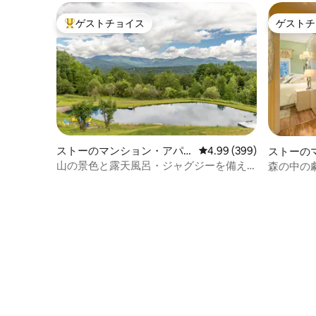
ゲストチョイス
ゲストチ
大好評のゲストチョイスです。
ゲストチ
ストーのマンション・アパ
レビュー399件、5つ星中
4.99 (399)
ストーの
ート
ト
山の景色と露天風呂・ジャグジーを備え
森の中の
た貸切アパート