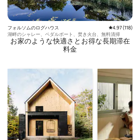
フォルソムのログハウス
レビュー118件
4.97 (118)
湖畔のシャレー、ペダルボート、焚き火台、無料清掃
お家のような快⁠適⁠さ⁠とお⁠得⁠な長⁠期⁠滞⁠在
料⁠金