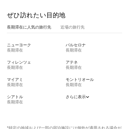
ぜひ訪⁠れ⁠た⁠い目⁠的⁠地
長期滞在に人気の旅行先
近場の旅行先
ニューヨーク
バルセロナ
長期滞在
長期滞在
フィレンツェ
アテネ
長期滞在
長期滞在
マイアミ
モントリオール
長期滞在
長期滞在
シアトル
さらに表示
長期滞在
*特定の地域および一部の宿泊施設には例外が適用される場合が