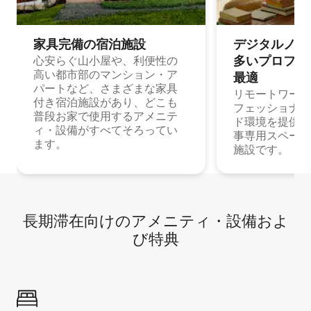
家具完備の宿⁠泊⁠施⁠設
デジタルノマド
多⁠いプ⁠ロ⁠フ⁠ェ⁠
心安らぐ山小屋や、利便性の
高い都市部のマンション・ア
最⁠適
パートなど、さまざまな家具
リモートワーク
付き宿泊施設があり、どこも
フェッショナル
普段お家で使用するアメニテ
ド環境を提供する
ィ・設備がすべてそろってい
事専用スペース
ます。
施設です。
長期滞在向け⁠のア⁠メ⁠ニ⁠テ⁠ィ⁠・設⁠備⁠およ
び特⁠典