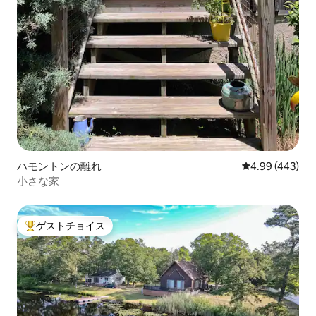
ハモントンの離れ
レビュー443件
4.99 (443)
小さな家
ゲストチョイス
大好評のゲストチョイスです。