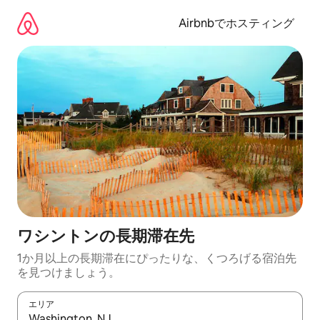
コ
ン
Airbnbでホスティング
テ
ン
ツ
に
ス
キ
ッ
プ
ワシントンの長期滞在先
1か月以上の長期滞在にぴったりな、くつろげる宿泊先
を見つけましょう。
エリア
検索結果が表示されたら、上下の矢印キーを使って移動するか、