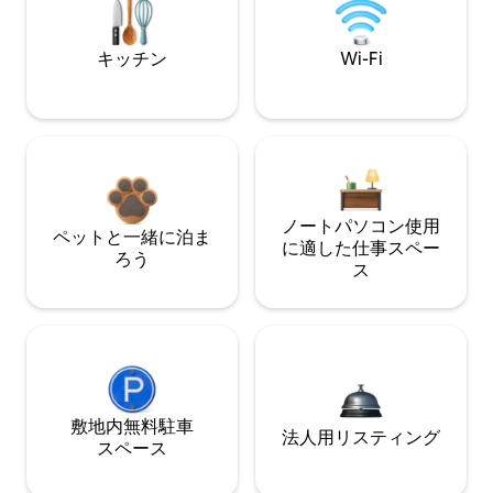
キッチン
Wi-Fi
ノートパソコン使用
ペットと一緒に泊ま
に適した仕事スペー
ろう
ス
敷地内無料駐⁠車
法人用リスティング
ス⁠ペ⁠ー⁠ス