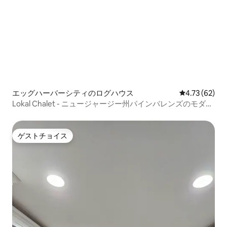
エッグハーバーシティのログハウス
レビュー62件
4.73 (62)
Lokal Chalet - ニュージャージー州パインバレンズのモダン
なログハウス
ゲストチョイス
ゲストチョイス