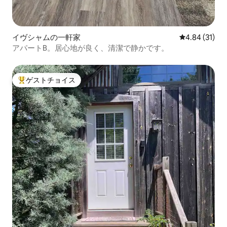
イヴシャムの一軒家
レビュー31件
4.84 (31)
アパートB。居心地が良く、清潔で静かです。
ゲストチョイス
大好評のゲストチョイスです。