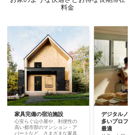
料⁠金
家具完備の宿⁠泊⁠施⁠設
デジタルノマド
多⁠いプ⁠ロ⁠フ⁠ェ⁠
心安らぐ山小屋や、利便性の
高い都市部のマンション・ア
最⁠適
パートなど、さまざまな家具