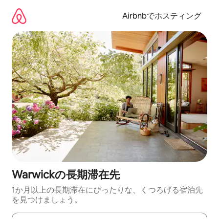
コ
ン
Airbnbでホスティング
テ
ン
ツ
に
ス
キ
ッ
プ
Warwickの長期滞在先
1か月以上の長期滞在にぴったりな、くつろげる宿泊先
を見つけましょう。