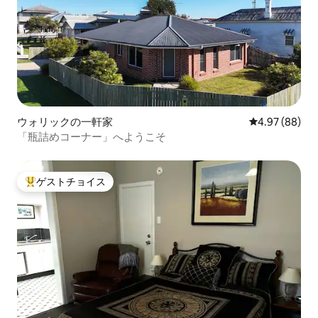
ウォリックの一軒家
レビュー88件
4.97 (88)
「瓶詰めコーナー」へようこそ
ゲストチョイス
大好評のゲストチョイスです。