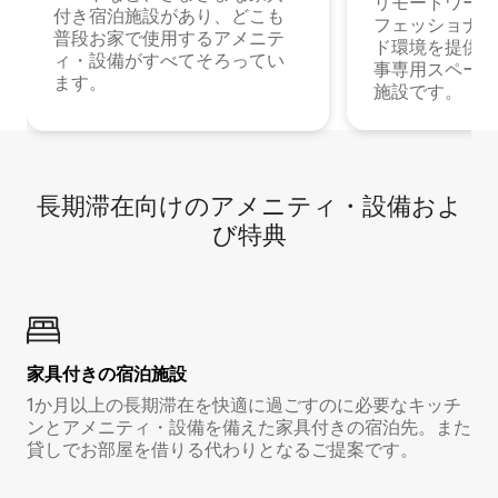
リモートワーク
付き宿泊施設があり、どこも
フェッショナル
普段お家で使用するアメニテ
ド環境を提供する
ィ・設備がすべてそろってい
事専用スペース
ます。
施設です。
長期滞在向け⁠のア⁠メ⁠ニ⁠テ⁠ィ⁠・設⁠備⁠およ
び特⁠典
家具付き⁠の宿⁠泊⁠施⁠設
1か月以上の長期滞在を快適に過ごすのに必要なキッチ
ンとアメニティ・設備を備えた家具付きの宿泊先。また
貸しでお部屋を借りる代わりとなるご提案です。