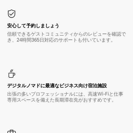
安心して予約しましょう
信頼できるゲストコミュニティからのレビューを確認で
き、24時間365日対応のサポートも付いています。
デジタルノマド⁠に最⁠適⁠なビ⁠ジ⁠ネ⁠ス⁠向⁠け宿⁠泊⁠施⁠設
出張の多いプロフェッショナルには、高速Wi-Fiと仕事
専用スペースを備えた長期滞在先がおすすめです。