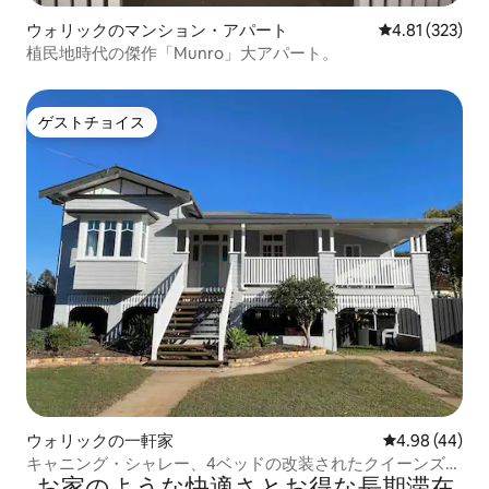
ウォリックのマンション・アパート
レビュー323件
4.81 (323)
植民地時代の傑作「Munro」大アパート。
ゲストチョイス
ゲストチョイス
ウォリックの一軒家
レビュー44件
4.98 (44)
キャニング・シャレー、4ベッドの改装されたクイーンズラ
お家のような快⁠適⁠さ⁠とお⁠得⁠な長⁠期⁠滞⁠在
ンダー