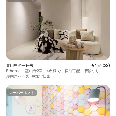
スーパーホスト
青山里の一軒家
レビュー28件
4.54 (28)
Ethereal｜龍山寺2室｜4名様でご宿泊可能。階段なし｜
MRT5分｜華西街夜市。剥皮寮老街
屋内スペース
·
家族
·
状態
スーパーホスト
スーパーホスト