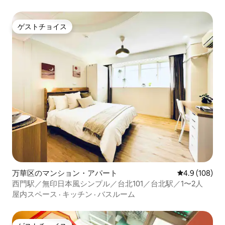
ゲストチョイス
ゲストチョイス
万華区のマンション・アパート
レビュー108
4.9 (108)
西門駅／無印日本風シンプル／台北101／台北駅／1〜2人
屋内スペース
·
キッチン
·
バスルーム