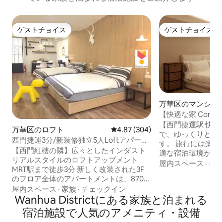
ゲストチョイス
ゲストチョイス
ゲストチョイス
ゲストチョイス
万華区のマンショ
ト
【快適な家 Comfo
屋 エレベーター付
【西門捷運駅 快適
万華区のロフト
レビュー304件、5つ星中4.87
4.87 (304)
機/WIFI/西門駅
で、ゆっくりとお
西門捷運3分/新装修独立5人Loftアパー
す。 旅行には楽
ト/3ベッドスペース超大！
【西門紅樓の隣】広々としたインダスト
適な宿泊環境が必要
リアルスタイルのロフトアップメント｜
降、ソファベッド
屋内スペース
·
キ
MRT駅まで徒歩3分 新しく改装された3F
ダブルベッド2台が提供
のフロア全体のアパートメントは、870平
価格は3名様の宿泊
方フィート（約24坪）の広いスペースを
屋内スペース
·
家族
·
チェックイン
場合、1人1泊につ
備え、ロフトデザイン（メゾネットでは
Wanhua Districtにある家族と泊まれる
追加料金がかかりま
ありません）です。 🏠 空間と設備： • 超
でです •追加人数
宿泊施設で人気のアメニティ・設備
大型レイアウト：ダブルベッド2台 + ダブ
料金がかかります 【無料のポータブル