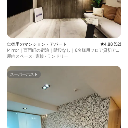
仁德里のマンション・アパート
レビュー52件
4.88 (52)
Mirror｜西門町の宿泊｜階段なし｜6名様用フロア貸切アパ
ートメント。バスルーム2室｜地下鉄西門駅近く。龍山寺｜
屋内スペース
·
家族
·
ランドリー
西門町商業地区
スーパーホスト
スーパーホスト