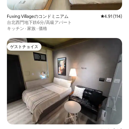
Fuxing Villageのコンドミニアム
レビュー114
4.91 (114)
台北西門地下鉄6分/高級アパート
キッチン
·
家族
·
価格
ゲストチョイス
ゲストチョイス