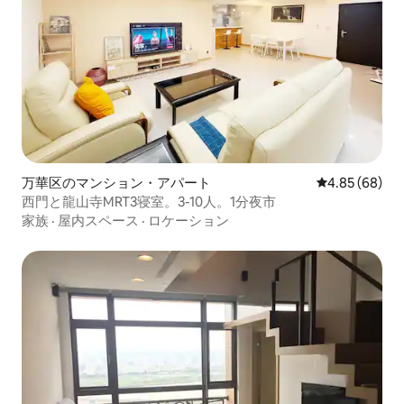
万華区のマンション・アパート
レビュー68件
4.85 (68)
西門と龍山寺MRT3寝室。3-10人。1分夜市
家族
·
屋内スペース
·
ロケーション