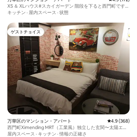
XS ＆ XLハウス#スカイガーデン 階段を下ると西門町です
^^
キッチン
·
屋内スペース
·
状態
ゲストチョイス
ゲストチョイス
万華区のマンション・アパート
レビュー368
4.9 (368)
西門町Ximending MRT（工業風）独立した玄関〜太陽エレ
ベーター2〜3人〜新しい内装〜駅近く〜静か
屋内スペース
·
キッチン
·
情報の正確さ