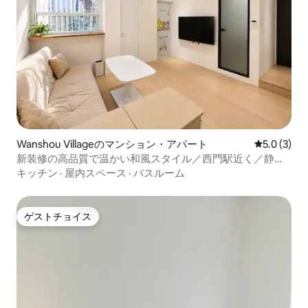
Wanshou Villageのマンション・アパート
レビュー3
5.0 (3)
新装修の高品質で温かい和風スタイル／西門駅近く／静か
で防音が良い／独立したバルコニーで洗濯物を干せる／日
キッチン
·
屋内スペース
·
バスルーム
当たりの良いキッチン／西門町商業地区
ゲストチョイス
ゲストチョイス