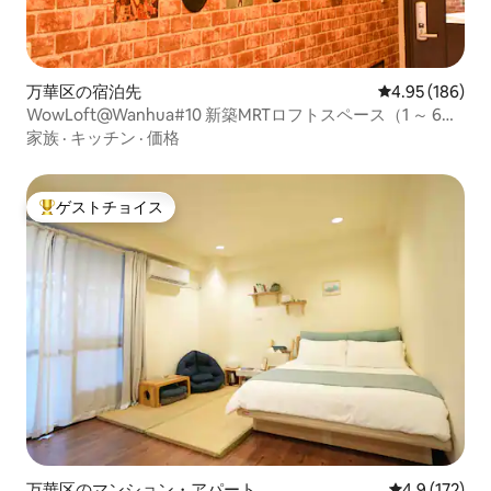
万華区の宿泊先
レビュー186件
4.95 (186)
WowLoft@Wanhua#10 新築MRTロフトスペース（1 ～ 6
名）
家族
·
キッチン
·
価格
ゲストチョイス
大好評のゲストチョイスです。
万華区のマンション・アパート
レビュー172
4.9 (172)