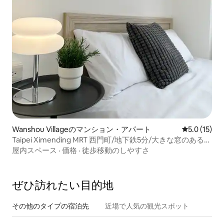
Wanshou Villageのマンション・アパート
レビュー15
5.0 (15)
Taipei Ximending MRT 西門町/地下鉄5分/大きな窓のあるツ
インルーム/エレベーター/1～4名様セルフチェックイン
屋内スペース
·
価格
·
徒歩移動のしやすさ
ぜひ訪⁠れ⁠た⁠い目⁠的⁠地
その他のタ⁠イ⁠プ⁠の宿⁠泊⁠先
近場で人気の観光スポット