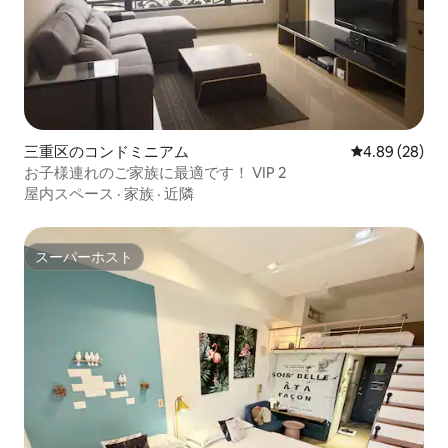
三重区のコンドミニアム
レビュー28件
4.89 (28)
お子様連れのご家族に最適です！ VIP 2
屋内スペース
·
家族
·
近隣
スーパーホスト
スーパーホスト