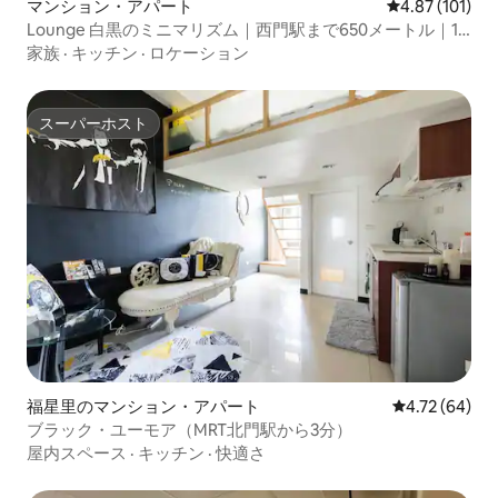
マンション・アパート
レビュー101件
4.87 (101)
Lounge 白黒のミニマリズム｜西門駅まで650メートル｜1
階はバリアフリー｜2寝室2トイレ、最大6名様までご宿泊可
家族
·
キッチン
·
ロケーション
能｜西門町、龍山寺夜市、饒河夜市
スーパーホスト
スーパーホスト
福星里のマンション・アパート
レビュー64件
4.72 (64)
ブラック・ユーモア（MRT北門駅から3分）
屋内スペース
·
キッチン
·
快適さ