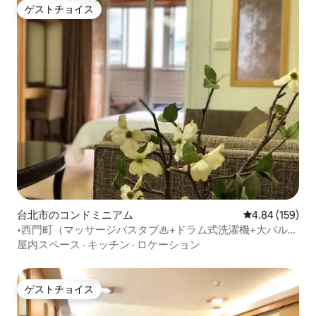
ゲストチョイス
インターネット：室内の高速Wi-Fiとモバ
ゲストチョイス
イルインターネットをご利用いただけま
す。 • セルフチェックイン：電子ドアロ
ック、24時間チェックイン
台北市のコンドミニアム
レビュー159件
4.84 (159)
•西門町（マッサージバスタブ♨+ドラム式洗濯機+大バルコ
ニー）（2名）大客間西門MRT
屋内スペース
·
キッチン
·
ロケーション
ゲストチョイス
ゲストチョイス