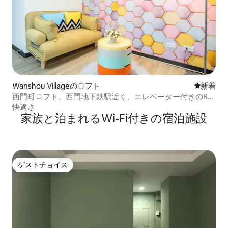
Wanshou Villageのロフト
新しい宿
新着
西門町ロフト、西門地下鉄駅近く、エレベーター付きのRL
アパートメント、独立したバスルーム
快適さ
家族と泊まれるWi-Fi付きの宿泊施設
ゲストチョイス
ゲストチョイス