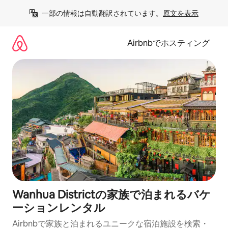
コ
一部の情報は自動翻訳されています。
原文を表示
ン
テ
ン
Airbnbでホスティング
ツ
に
ス
キ
ッ
プ
Wanhua Districtの家族で泊まれるバケ
ーションレンタル
Airbnbで家族と泊まれるユニークな宿泊施設を検索・