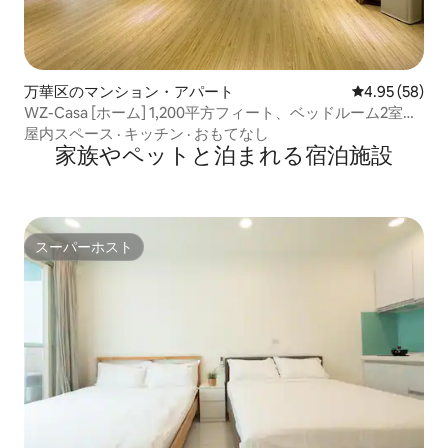
万華区のマンション・アパート
レビュー58件
4.95 (58)
WZ-Casa [ホーム] 1,200平方フィート、ベッドルーム2室と
リビング1室、西門町、西門まで3分
屋内スペース
·
キッチン
·
おもてなし
家族やペットと泊まれる宿泊施設
スーパーホスト
スーパーホスト