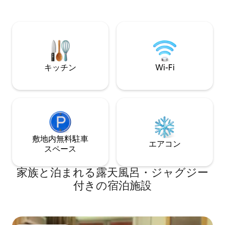
ルサイズのソファベッド1台。家族や友人
Wi-Fiをご利用
同士でのご利用に最適です。 • 設備は充
いつでもWi-Fiをご
実：独立したキッチン、大きなダイニン
のポータブルWiFiエッグ 【
グルーム、洗濯機/乾燥機。家全体が電気
が満室の場合】他
を使用しており（ガスなし）、安全で安
いただけます。ホ
心です。 • トップクラスの設備：ウォシ
をクリックすると
ュレットトイレ、RO浄水器、電子レン
の紹介が表示され
キッチン
Wi-Fi
ジ、エアコン、除湿機。 • エンターテイ
します。 【5歳未満のお子様は無料です。
ンメント：Bluetoothスピーカー、インタ
5歳以上のお子様
ーネットTV（Disney+、YouTube
料金がかかります】
Premiumを含む）。 • 細部への配慮：国
人料金となります。 西門駅まで徒歩5
際規格のコンセントとUSBポートを提供
建物にはエレベー
し、掛け布団とタオルは定期的に交換し
中心部に位置して
て新品同様に保ちます。 📍 絶好のロケー
で、交通の便も良い
ション： • 地下鉄駅の近く：西門地下鉄
敷地内無料駐⁠車
ご宿泊いただけます。 心を込め
エアコン
駅まで徒歩わずか3分（250メートル）。
ス⁠ペ⁠ー⁠ス
を整えましたので
• 騒音の中の静寂：階下には西門紅樓、バ
気を感じていただ
ー街、セブンイレブンがあります。活気
で明るく、設備も
家族と泊まれる露天風呂・ジャグジー
のあるビジネスエリアの路地に位置し、
と私のお部屋が気
付きの宿泊施設
娯楽の利便性と睡眠の質の両方を兼ね備
ずです。ご予約・
えています。 • 交通の要衝：西門駅は青
ります。
線と緑線の交差点です。台北空港メトロ
駅から乗り換えると、わずか1駅です。 🌐
インターネットとサービス： • モバイル