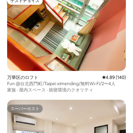
ゲストチョイス
ゲストチョイス
万華区のロフト
レビュー140件
4.89 (140)
Fun @台北西門町/Taipei ximending/無料Wi-Fi/2〜4人
家族
·
屋内スペース
·
就寝環境のクオリティ
スーパーホスト
スーパーホスト