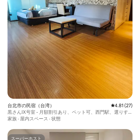
台北市の民宿（台湾）
レビュー27件
4.81 (27)
黒さんIX号室 - 月額割引あり、ペット可、西門駅、選りす
ぐりの高採光のダブルルーム
家族
·
屋内スペース
·
状態
スーパーホスト