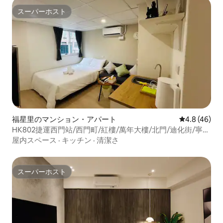
スーパーホスト
スーパーホスト
福星里のマンション・アパート
レビュー46
4.8 (46)
HK802捷運西門站/西門町/紅樓/萬年大樓/北門/迪化街/寧夏
夜市/電梯/2人1室1衛
屋内スペース
·
キッチン
·
清潔さ
スーパーホスト
スーパーホスト