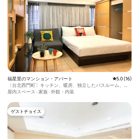
福星里のマンション・アパート
レビュー16
5.0 (16)
〔台北西門町〕キッチン、暖房、独立したバスルーム、ジ
ャグジー付きの快適なお家、エレベーター付きのビル
屋内スペース
·
家族
·
外観・内装
ゲストチョイス
ゲストチョイス