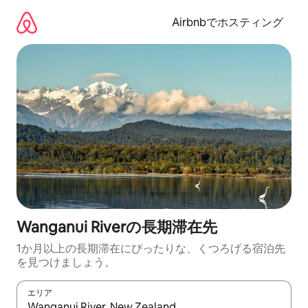
コ
ン
Airbnbでホスティング
テ
ン
ツ
に
ス
キ
ッ
プ
Wanganui Riverの長期滞在先
1か月以上の長期滞在にぴったりな、くつろげる宿泊先
を見つけましょう。
エリア
検索結果が表示されたら、上下の矢印キーを使って移動するか、