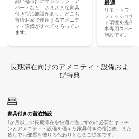
高い都市部のマンション・ア
最⁠適
パートなど、さまざまな家具
リモートワーク
付き宿泊施設があり、どこも
フェッショナル
普段お家で使用するアメニテ
ド環境を提供する
ィ・設備がすべてそろってい
事専用スペース
ます。
施設です。
長期滞在向け⁠のア⁠メ⁠ニ⁠テ⁠ィ⁠・設⁠備⁠およ
び特⁠典
家具付き⁠の宿⁠泊⁠施⁠設
1か月以上の長期滞在を快適に過ごすのに必要なキッチ
ンとアメニティ・設備を備えた家具付きの宿泊先。また
貸しでお部屋を借りる代わりとなるご提案です。