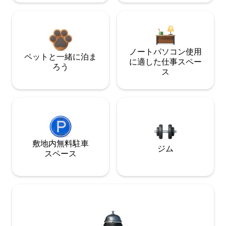
ノートパソコン使用
ペットと一緒に泊ま
に適した仕事スペー
ろう
ス
敷地内無料駐⁠車
ジム
ス⁠ペ⁠ー⁠ス