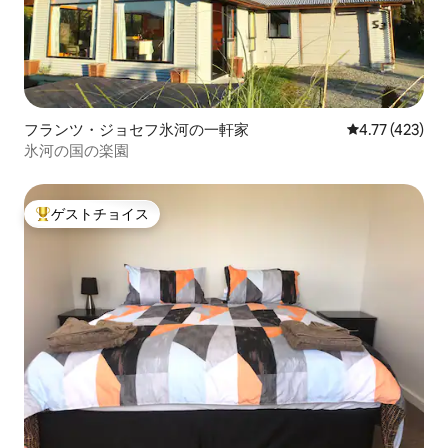
フランツ・ジョセフ氷河の一軒家
レビュー423件
4.77 (423)
氷河の国の楽園
ゲストチョイス
大好評のゲストチョイスです。