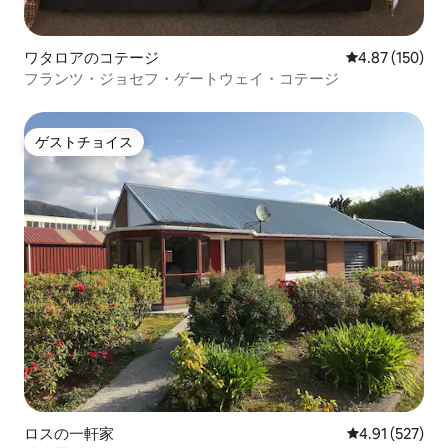
ワタロアのコテージ
レビュー150件
4.87 (150)
フランツ・ジョセフ・ゲートウェイ・コテージ
ゲストチョイス
ゲストチョイス
ロスの一軒家
レビュー527件
4.91 (527)