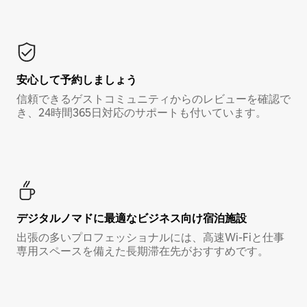
安心して予約しましょう
信頼できるゲストコミュニティからのレビューを確認で
き、24時間365日対応のサポートも付いています。
デジタルノマド⁠に最⁠適⁠なビ⁠ジ⁠ネ⁠ス⁠向⁠け宿⁠泊⁠施⁠設
出張の多いプロフェッショナルには、高速Wi-Fiと仕事
専用スペースを備えた長期滞在先がおすすめです。