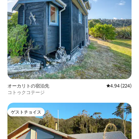
オーカリトの宿泊先
レビュー224件
4.94 (224)
コトゥクコテージ
ゲストチョイス
ゲストチョイス