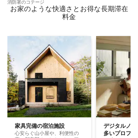
消防署のコテージ
お家のような快⁠適⁠さ⁠とお⁠得⁠な長⁠期⁠滞⁠在
料⁠金
家具完備の宿⁠泊⁠施⁠設
デジタルノマド
多⁠いプ⁠ロ⁠フ⁠ェ⁠
心安らぐ山小屋や、利便性の