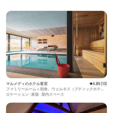
マルメディのホテル客室
レビュー13件
4.85 (13)
ファミリールーム＋朝食、ウェルネス（ブティックホテ
ル）
ロケーション
·
家族
·
屋内スペース