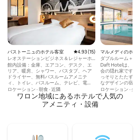
バストーニュのホテル客室
レビュー15件、5つ星中4.93
4.93 (15)
マルメディのホテ
レオステーションビジネス＆レジャーホ
ダブルルーム＋朝
テル
イナーズホテル）
館内設備：金庫、エアコン、デスク、エ
Daft Hotel
リア、暖房、シャワー、バスタブ、ヘア
会の隠れ家です。
ドライヤー、無料バスルームアメニテ
っそりとたたずむ
ィ、トイレ、バスルーム、テレビ、電
なデザインの宿泊施設です
話、ラジオ、ケーブルチャンネルをお座
ィ・バーでお好き
ロケーション
·
朝食
·
近隣
ロケーション
·
外
り、ミニバー、モーニングコールサービ
ワロン地域にあるホ⁠テ⁠ル⁠で人⁠気⁠の
いただき、暖炉の
ス/アラーム時計 職業：最大3人部屋（子
きましょう。お部
ア⁠メ⁠ニ⁠テ⁠ィ⁠・設⁠備
供を含む）。部屋の料金は大人の人数に
ターを備えた映画
よって異なります。 部屋の広さ： 30平方
屋内プールはジュ
メートル 素晴らしい料理の旅に出る準備
水中で音楽が流れ
をしてください。時代遅れのキャビンや
ッパ最大級の音楽
ベルベットの宴会、神話的なパリのシャ
Selahと一緒に
ンデリア、大きな亜鉛バー、ピーリング
隅々まで居心地の