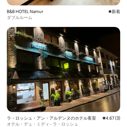
B&B HOTEL Namur
新しい宿
新着
ダブルルーム
ラ・ロッシュ・アン・アルデンヌのホテル客室
レビュー3件
4.67 (3)
オテル・デュ・ミディ - ラ・ロッシュ