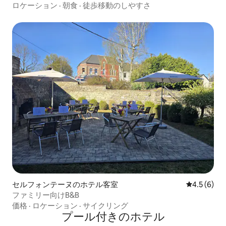
ロケーション
·
朝食
·
徒歩移動のしやすさ
セルフォンテーヌのホテル客室
レビュー6
4.5 (6)
ファミリー向けB&B
価格
·
ロケーション
·
サイクリング
プール付きのホ⁠テ⁠ル