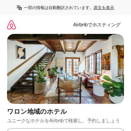
コ
一部の情報は自動翻訳されています。
原文を表示
ン
テ
ン
Airbnbでホスティング
ツ
に
ス
キ
ッ
プ
ワロン地域のホ⁠テ⁠ル
ユニークなホ⁠テ⁠ル⁠をAirbnb⁠で検⁠索⁠し⁠、予⁠約し⁠ま⁠し⁠ょ⁠う