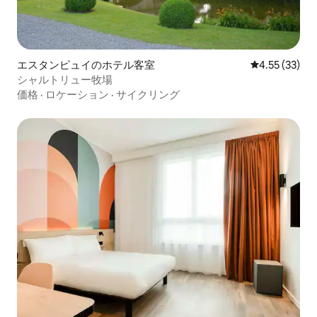
エスタンピュイのホテル客室
レビュー33件
4.55 (33)
シャルトリュー牧場
価格
·
ロケーション
·
サイクリング