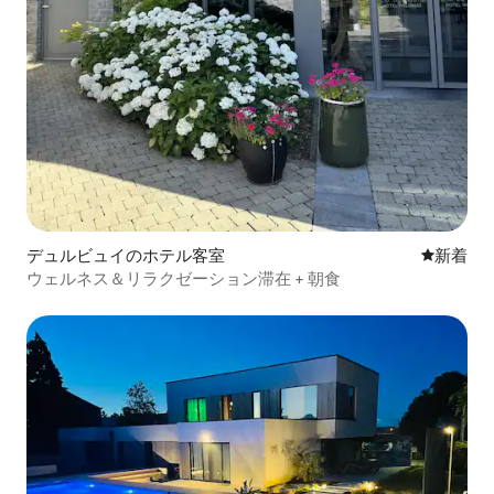
デュルビュイのホテル客室
新しい宿
新着
ウェルネス＆リラクゼーション滞在 + 朝食