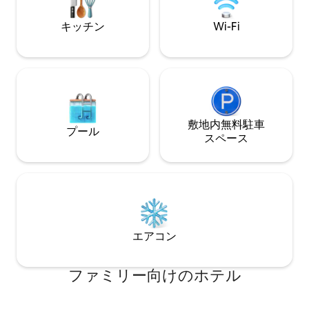
ベンチなど、レオワゴンに乗って、スタ
も創造性が溢れてい
イル "Orient-Express"で、この場所の装
へようこそ。
キッチン
Wi-Fi
飾に乗って自分を旅させましょう。 アル
デンヌのパリのすべてのスタイル。 レオ
ワゴンでは、大人と子供を問わず、古典
的なビストロノミと季節の料理を楽しめ
ます。小さな駅の管理者にとっては、こ
のカードは半額と半額です。最近の細部
まで改装されたLéoWagonは、思いやり
のあるスタッフのいるリラックスした雰
敷地内無料駐⁠車
プール
囲気の中でお客様をお迎えしています。
ス⁠ペ⁠ー⁠ス
Arnaud Bertholetの旅団が活動している
オープンキッチンを見渡す客室には、300
席と晴れた日のためのパティオテラスが
あります。 チェックイン： 15時間から22
時間早く到着した場合は、荷物預かりを
利用できます。 チェックアウト： 11:30ま
でに部屋を空ける必要があります。 あな
エアコン
たの一日を最大限に活用するために、 私
たちの荷物はあなたの処分にあります。
ファミリー向⁠け⁠のホ⁠テ⁠ル