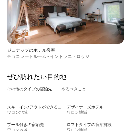
ジュナップのホテル客室
チョコレートルーム - インドラニ・ロッジ
ぜひ訪⁠れ⁠た⁠い目⁠的⁠地
その他のタ⁠イ⁠プ⁠の宿⁠泊⁠先
やるべきこと
スキーイン/アウトができる宿泊先
デザイナーズホテル
ワロン地域
ワロン地域
プール付きの宿泊先
ロフトタイプの宿泊施設
ワロン地域
ワロン地域