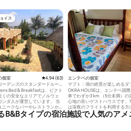
ョイス
ョイス
4.85つ星の平均評価
の個室
レビュー63件、5つ星中4.94つ星の平均評価
4.94 (63)
エンテベの個室
ガーデンズのスタンダードルー
マプト：湖の絶景が楽しめるダ
ートルーム
rdens Bed & Breakfastは、ビクト
OKRA HOUSEは、エンテベ国
近くの安全なエリアでノルウェ
車でわずか3 km （5分未満）
ガンダ人が運営しています。 当
心地の良いゲストハウスです。
ユニークなバーやレストランか
は深夜のフライトを利用する方
にあるB&Bタイプの宿泊施設で人気のア
のむような景色と夕日をお楽し
滞のない理想的な休憩所です。 この家
お楽しみいた
は、ブゴンガの緑豊かな住宅街
。 ゲストハウスには5部屋あり、
ーカーの土地にあります。 客室（マプ
はダブルベッド1台と専用バスル
ト）はセンス良く飾られており