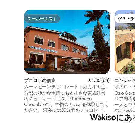
スーパーホスト
ゲストチ
スーパーホスト
ゲストチ
ブゴロビの個室
レビュー84件、5つ星中
4.85 (84)
エンテベ
ムーンビーンチョコレート：カカオを注
オスロ・
入したステイアウェイ！
ム
首都の静かな場所にある小さな家族経営
Oslo Ga
のチョコレート工場、Moonbean
リア湖の
Chocolateで、本物のカカオを体験してく
ー人とウ
ださい。 滞在には30分間のチョコレート
ホテルの
Wakiso
工場ツアーが含まれています。職人によ
らの息を
る小規模なチョコレート作りの全工程を
みください。 軽食や食事を
見学し、無料サンプルもお楽しみいただ
だけます
けます！ ファミリー向けレストラン/カフ
各部屋に