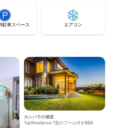
が見られ、時には猿も見られます！ 是非
ア湖と緑
ご滞在をお楽しみください！
景色を楽
⁠車ス⁠ペ⁠ー⁠ス
エアコン
カンパラの個室
Taji Residence 7室のプール付きB&B