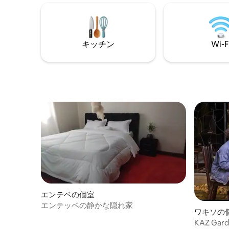
ェ「ダンシングカップ」内にあり、ゲス
ームがあ
トは滞在中に購入した食べ物/飲み物が
と冷蔵庫
10%割引になります。 「The Cup」はカン
ご用意で
パラで最高の朝食を提供しています！
泊可能で
キッチン
Wi-F
エンテベの個室
エンテッベの静かな隠れ家
ワキソの
KAZ Gar