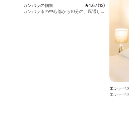
カンパラの個室
レビュー12件、5つ星中
4.67 (12)
カンパラ市の中心部から10分の、風通し
の良い安い部屋です。
エンテベ
エンテベ
ン - 専