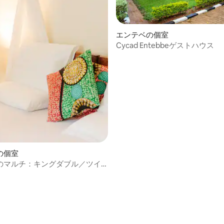
4.67つ星の平均評価
エンテベの個室
Cycad Entebbeゲストハウス
の個室
のマルチ：キングダブル／ツイ
用バスルーム