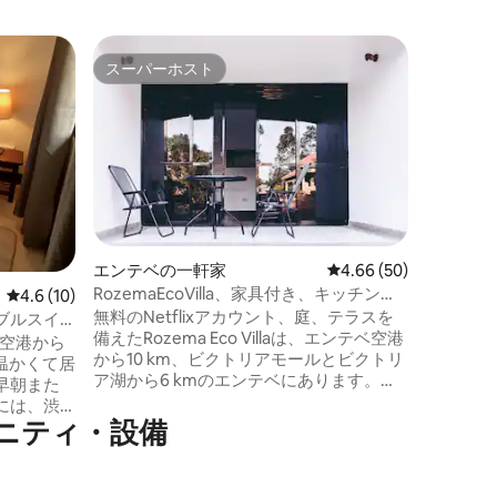
カンパラ
スーパーホスト
ゲスト
スーパーホスト
ゲスト
Wakanda
一歩中に
うにくつ
部屋には
も柔らか
ン、専用
べてがゆ
れています
マートテ
エンテベの一軒家
レビュー50件、5つ星
4.66 (50)
お楽しみ
RozemaEcoVilla、家具付き、キッチン、
レビュー10件、5つ星中4.6つ星の平均評価
4.6 (10)
でも、カ
エアコン、高速Wi-Fi
無料のNetflixアカウント、庭、テラスを
要なもの
ブルスイ
備えたRozema Eco Villaは、エンテベ空港
際空港から
から10 km、ビクトリアモールとビクトリ
の温かくて居
ア湖から6 kmのエンテベにあります。
早朝また
時々無料でお送りできる興味深い場所
には、渋
は、エンテベ野生生物教育センター、植
メニティ・設備
物園、エアロビーチなどです。このエコ
にある2エ
ヴィラの外では、すぐ隣の森で小さな散
歩をすることができます。たくさんの鳥
、専用の