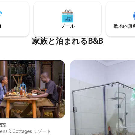
ります。 さらに、キッチン設備
洗面所、薄型テレビ、ビクトリ
を備えた2つの独立したお部屋を
豊かな庭園の両方の素晴らしい
きます。 各部屋には2名様まで宿
しめます。 朝食は料金に含まれていま
す。
す。
i
プール
敷地内無料駐
家族と泊まれるB&B
個室
dens & Cottages リゾート