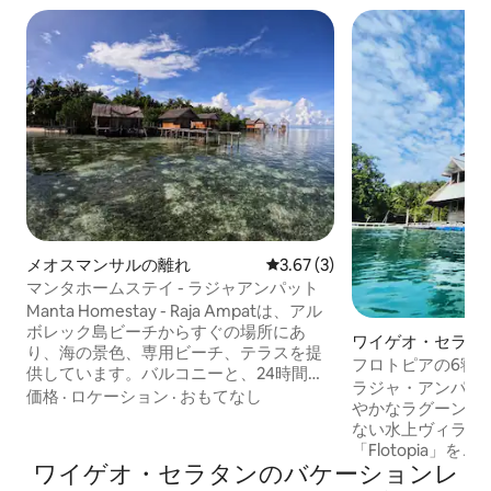
メオスマンサルの離れ
レビュー3件、5つ星中3.67
3.67 (3)
マンタホームステイ - ラジャアンパット
Manta Homestay - Raja Ampatは、アル
ボレック島ビーチからすぐの場所にあ
ワイゲオ・セラタ
り、海の景色、専用ビーチ、テラスを提
フロトピアの6寝
供しています。バルコニーと、24時間
ラジャ・アンパッ
365日セキュリティを備えた専用玄関があ
価格
·
ロケーション
·
おもてなし
やかなラグーンに
ります。 ゲストはアジアの朝食（お部屋
ない水上ヴィラ兼
でのご利用可）、屋外ダイニングエリア
「Flotopia」
からの山の景色、暖かい季節には敷地内
ワイゲオ・セラタンのバケーションレ
ュアリーな6ベッ
のコーヒーやバーベキューを楽しむこと