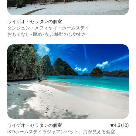
ワイゲオ・セラタンの個室
タンジュン・メフィヤイ・ホームステイ
おもてなし
·
眺め
·
徒歩移動のしやすさ
ワイゲオ・セラタンの個室
レビュー10
4.3 (10)
I&Dホームステイラジャアンパット、海が見える個室