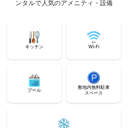
界で最も手つかず
ンタルで人気のアメニティ・設備
ができます。 朝食、昼食、夕食が含まれ
の中心部で、特別
ており、シュノーケリング、釣り、散策
いただける場所で
ツアー、庭でのリラクゼーションを楽し
の場合でも、冒険
むことができます。
あるいはその両方
Flotopiaは最
れない隠れ家で、
り戻しましょう。
キッチン
Wi-Fi
敷地内無料駐⁠車
プール
ス⁠ペ⁠ー⁠ス