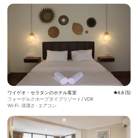
ワイゲオ・セラタンのホテル客室
レビュー5
4.6 (5)
フォーゲルクホープダイブリゾート/ VDR
Wi-Fi
·
清潔さ
·
エアコン