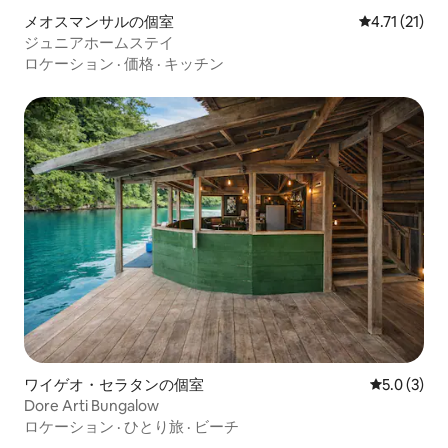
メオスマンサルの個室
レビュー21件
4.71 (21)
ジュニアホームステイ
ロケーション
·
価格
·
キッチン
ワイゲオ・セラタンの個室
レビュー3
5.0 (3)
Dore Arti Bungalow
ロケーション
·
ひとり旅
·
ビーチ