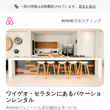
コ
一部の情報は自動翻訳されています。
原文を表示
ン
テ
ン
Airbnbでホスティング
ツ
に
ス
キ
ッ
プ
ワイゲオ・セラタンにあるバケーショ
ンレンタル
Airbnbでユニークな宿泊施設を見つける