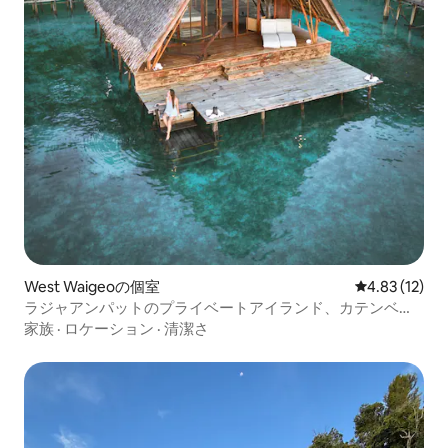
West Waigeoの個室
レビュー12件
4.83 (12)
ラジャアンパットのプライベートアイランド、カテンベ
（すべて込み）
家族
·
ロケーション
·
清潔さ