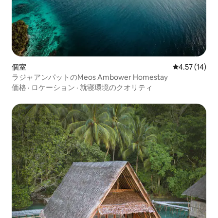
個室
レビュー14件
4.57 (14)
ラジャアンパットのMeos Ambower Homestay
価格
·
ロケーション
·
就寝環境のクオリティ