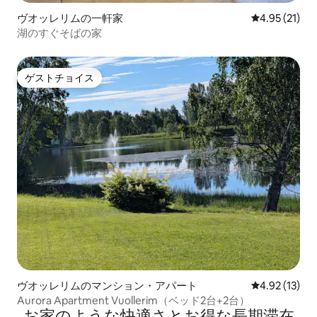
ヴオッレリムの一軒家
レビュー21件
4.95 (21)
湖のすぐそばの家
ゲストチョイス
ゲストチョイス
ヴオッレリムのマンション・アパート
レビュー13件
4.92 (13)
Aurora Apartment Vuollerim（ベッド2台+2台）
お家のような快⁠適⁠さ⁠とお⁠得⁠な長⁠期⁠滞⁠在