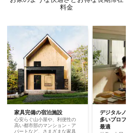
料⁠金
家具完備の宿⁠泊⁠施⁠設
デジタルノマド
多⁠いプ⁠ロ⁠フ⁠ェ⁠
心安らぐ山小屋や、利便性の
高い都市部のマンション・ア
最⁠適
パートなど、さまざまな家具