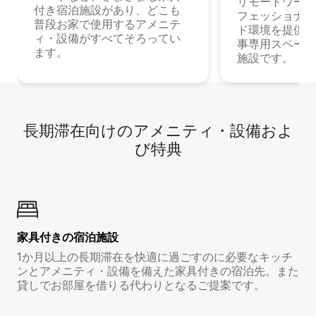
リモートワーク
付き宿泊施設があり、どこも
フェッショナル
普段お家で使用するアメニテ
ド環境を提供する
ィ・設備がすべてそろってい
事専用スペース
ます。
施設です。
長期滞在向け⁠のア⁠メ⁠ニ⁠テ⁠ィ⁠・設⁠備⁠およ
び特⁠典
家具付き⁠の宿⁠泊⁠施⁠設
1か月以上の長期滞在を快適に過ごすのに必要なキッチ
ンとアメニティ・設備を備えた家具付きの宿泊先。また
貸しでお部屋を借りる代わりとなるご提案です。