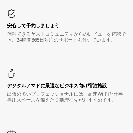
安心して予約しましょう
信頼できるゲストコミュニティからのレビューを確認で
き、24時間365日対応のサポートも付いています。
デジタルノマド⁠に最⁠適⁠なビ⁠ジ⁠ネ⁠ス⁠向⁠け宿⁠泊⁠施⁠設
出張の多いプロフェッショナルには、高速Wi-Fiと仕事
専用スペースを備えた長期滞在先がおすすめです。