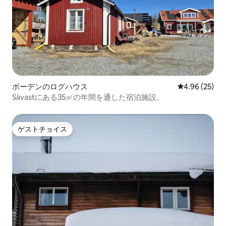
ボーデンのログハウス
レビュー25件
4.96 (25)
Sävastにある35㎡の年間を通した宿泊施設。
ゲストチョイス
ゲストチョイス