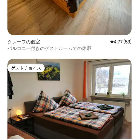
クレーフの個室
レビュー53件
4.77 (53)
バルコニー付きのゲストルームでの休暇
ゲストチョイス
ゲストチョイス