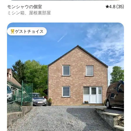
モンシャウの個室
レビュー35
4.8 (35)
ミシン箱、屋根裏部屋
ゲストチョイス
大好評のゲストチョイスです。