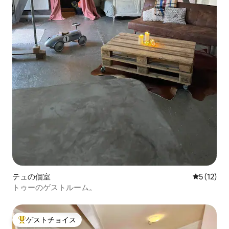
テュの個室
レビュー1
5 (12)
トゥーのゲストルーム。
ゲストチョイス
大好評のゲストチョイスです。