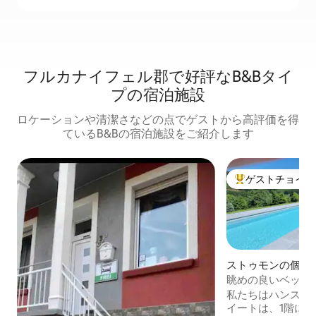
フルカナイフェル郡で好評なB&Bタイ
プの宿泊施設
ロケーションや清潔さなどの点でゲストから高評価を得
ているB&Bの宿泊施設をご紹介します
ゲストチョイス
大好評のゲストチ
ストゥモンの個室
眺めの良いベッド
スイート（大人2
私たちはハンスと
イートは、1階に