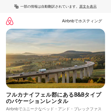
コ
一部の情報は自動翻訳されています。
原文を表示
ン
テ
ン
Airbnbでホスティング
ツ
に
ス
キ
ッ
プ
フルカナイフェル郡にあるB&Bタイプ
のバケーションレンタル
Airbnbでユニークなベッド・アンド・ブレックファス