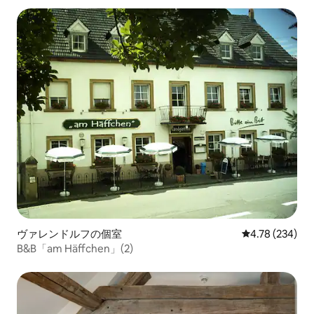
ヴァレンドルフの個室
レビュー234件
4.78 (234)
B&B「am Häffchen」(2)