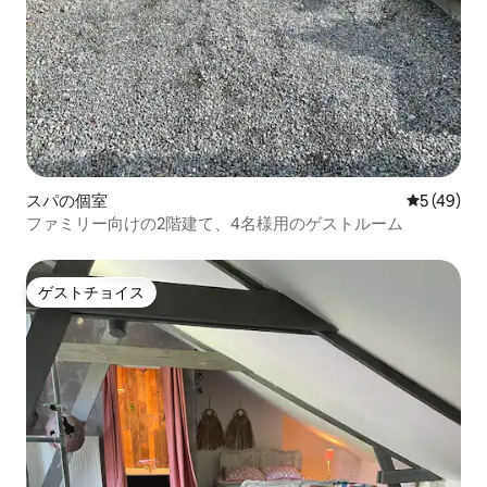
スパの個室
レビュー4
5 (49)
ファミリー向けの2階建て、4名様用のゲストルーム
ゲストチョイス
ゲストチョイス