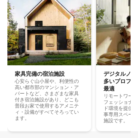
家具完備の宿⁠泊⁠施⁠設
デジタルノマド
多⁠いプ⁠ロ⁠フ⁠ェ⁠
心安らぐ山小屋や、利便性の
高い都市部のマンション・ア
最⁠適
パートなど、さまざまな家具
リモートワーク
付き宿泊施設があり、どこも
フェッショナル
普段お家で使用するアメニテ
ド環境を提供する
ィ・設備がすべてそろってい
事専用スペース
ます。
施設です。