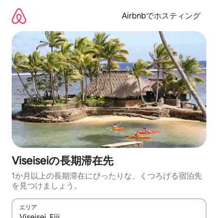
コ
ン
Airbnbでホスティング
テ
ン
ツ
に
ス
キ
ッ
プ
Viseiseiの長期滞在先
1か月以上の長期滞在にぴったりな、くつろげる宿泊先
を見つけましょう。
エリア
検索結果が表示されたら、上下の矢印キーを使って移動するか、