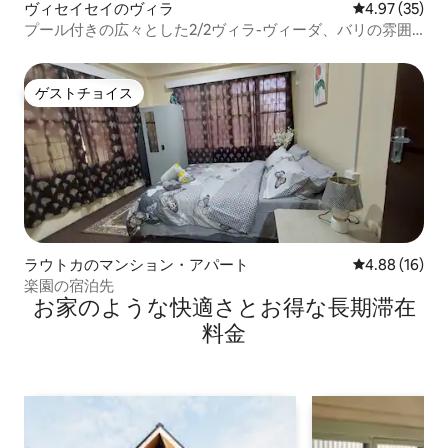
ヴィセイセイのヴィラ
レビュー35件
4.97 (35)
プール付きの広々とした2/2ヴィラ-ヴィーダ、バリの雰囲
気を味わえます！
ゲストチョイス
ゲストチョイス
ラウトカのマンション・アパート
レビュー16件
4.88 (16)
楽園の宿泊先
お家のような快⁠適⁠さ⁠とお⁠得⁠な長⁠期⁠滞⁠在
料⁠金