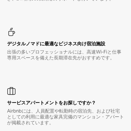
デジタルノマド⁠に最⁠適⁠なビ⁠ジ⁠ネ⁠ス⁠向⁠け宿⁠泊⁠施⁠設
出張の多いプロフェッショナルには、高速Wi-Fiと仕事
専用スペースを備えた長期滞在先がおすすめです。
サービスアパートメントをお探しですか？
Airbnbには、人員配置や転勤時の宿泊先、および社宅
としての利用に最適な家具完備のマンション・アパート
が掲載されています。