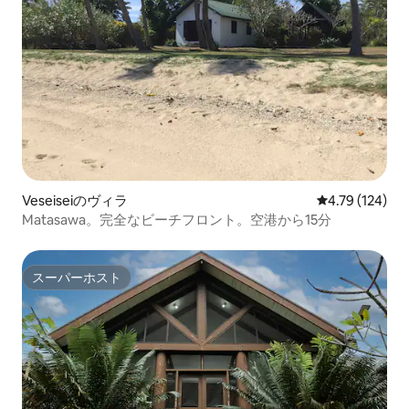
Veseiseiのヴィラ
レビュー124件
4.79 (124)
Matasawa。完全なビーチフロント。空港から15分
スーパーホスト
スーパーホスト