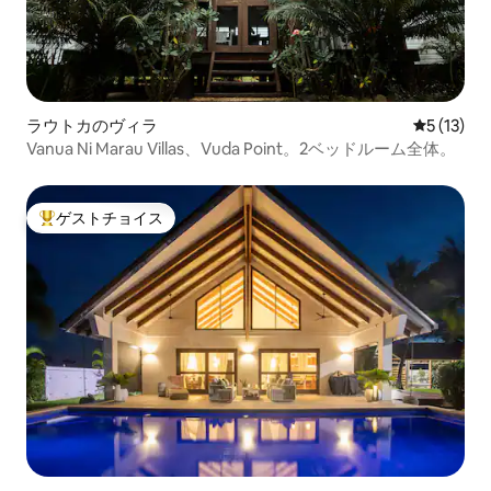
ラウトカのヴィラ
レビュー1
5 (13)
Vanua Ni Marau Villas、Vuda Point。2ベッドルーム全体。
ゲストチョイス
大好評のゲストチョイスです。