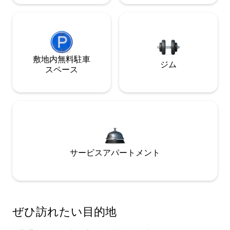
敷地内無料駐⁠車
ジム
ス⁠ペ⁠ー⁠ス
サービスアパートメント
ぜひ訪⁠れ⁠た⁠い目⁠的⁠地