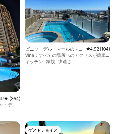
ビニャ・デル・マールのマン
レビュー104件、5つ星
4.92 (104)
ション・アパート
Viña：すべての場所へのアクセスが簡単
+プールと駐車場が含まれています
キッチン
·
家族
·
快適さ
ビュー364件、5つ星中4.96つ星の平均評価
4.96 (364)
ニャ・デ
ゲストチョイス
ゲストチョイス