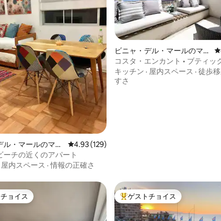
ビニャ・デル・マールのマン
レ
ション・アパート
コスタ・エンカント • ブティッ
中4.89つ星の平均評価
ージオ • レニャカ
キッチン
·
屋内スペース
·
徒歩移
すさ
デル・マールのマン
レビュー129件、5つ星中4.93つ星の平均評価
4.93 (129)
アパート
ビーチの近くのアパート
·
屋内スペース
·
情報の正確さ
トチョイス
ゲストチョイス
ゲストチョイスです。
大好評のゲストチョイスです。