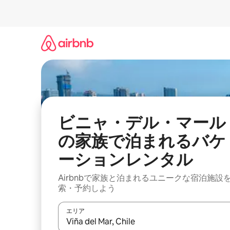
コ
ン
テ
ン
ツ
に
ス
キ
ッ
プ
ビニャ・デル・マール
の家族で泊まれるバケ
ーションレンタル
Airbnbで家族と泊まれるユニークな宿泊施設
索・予約しよう
エリア
検索結果が表示されたら、上下の矢印キーを使っ