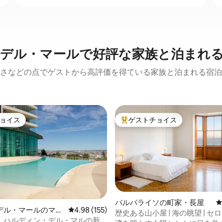
デル・マールで好評な家族と泊まれ
さなどの点でゲストから高評価を得ている家族と泊まれる宿泊
ョイス
ゲストチョイス
ョイス
大好評のゲストチョイスです。
バルパライソの町家・長屋
中4.94つ星の平均評価
デル・マールのマン
レビュー155件、5つ星中4.98つ星の平均評価
4.98 (155)
歴史ある山小屋 | 海の眺望 | セ
アパート
、ハルディン・デル・マルの新