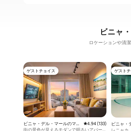
ビニャ・
ロケーションや清潔
ゲストチョイス
ゲストチ
ゲストチョイス
ゲストチ
ビニャ・デル・マールのマン
レビュー133件、5つ星
4.94 (133)
ビニャ・
ション・アパート
ション・
街の景色が見えるモダンで明るいアパー
レニャカ