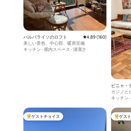
バルパライソのロフト
レビュー160件、5つ星
4.89 (160)
美しい景色、中心部、暖房完備
キッチン
·
屋内スペース
·
清潔さ
ビニャ・
ション・
カジノと
キッチン
ゲストチョイス
ゲス
大好評のゲストチョイスです。
大好評の