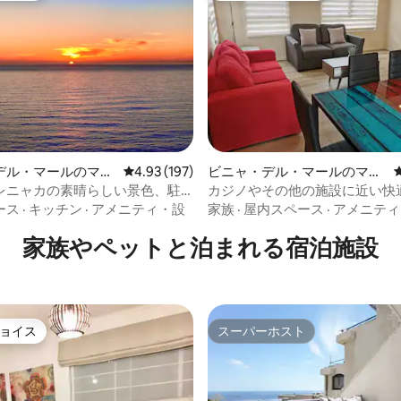
中4.9つ星の平均評価
デル・マールのマン
レビュー197件、5つ星中4.93つ星の平均評価
4.93 (197)
ビニャ・デル・マールのマン
アパート
ション・アパート
レニャカの素晴らしい景色、駐
カジノやその他の施設に近い快
Wi-Fi
ートです
ース
·
キッチン
·
アメニティ・設
家族
·
屋内スペース
·
アメニティ
家族やペットと泊まれる宿泊施設
ョイス
スーパーホスト
ョイス
スーパーホスト