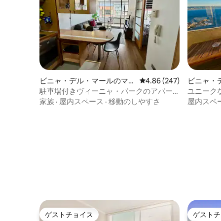
ビニャ・デル・マールのマン
レビュー247件、5つ星中
4.86 (247)
ビニャ・
ション・アパート
ション・
駐車場付きヴィーニャ・パークのアパー
ユニークな
ト
つのプー
家族
·
屋内スペース
·
移動のしやすさ
屋内スペ
ゲストチョイス
ゲストチ
ゲストチョイス
ゲストチ