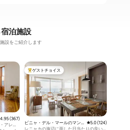
る宿泊施設
施設をご紹介します
ビニャ・
ゲストチョイス
ゲスト
大好評のゲストチョイスです。
ゲスト
ション・
快適なア
る。
スマート
ール、美
アパート
ことがで
心部に位
屋内スペ
ャ広場、
マーケッ
レビュー367件、5つ星中4.95つ星の平均評価
4.95 (367)
す。ビー
ビニャ・デル・マールのマン
レビュー124件、5つ
5.0 (124)
フ城まで
ロ・アレグ
ション・アパート
レニャカの海辺に面した日当たりの良い
デル・マ