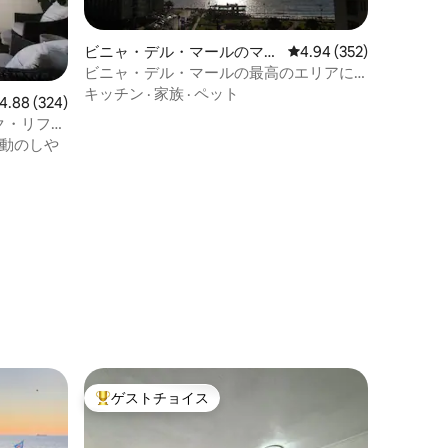
ビニャ・デル・マールのマン
レビュー352件、5つ星
4.94 (352)
ション・アパート
ビニャ・デル・マールの最高のエリアに
あるアパートを貸します
キッチン
·
家族
·
ペット
ビュー324件、5つ星中4.88つ星の平均評価
4.88 (324)
ク・リフュ
動のしや
ゲストチョイス
大好評のゲストチョイスです。