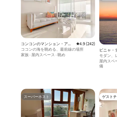
コンコンのマンション・アパ
レビュー242件、5つ星
4.9 (242)
ート
ココンの海を眺める、最前線の場所
ビニャ・
家族
·
屋内スペース
·
眺め
ション・
モダン、
車場2台分、
屋内スペ
備
スーパーホスト
ゲストチ
スーパーホスト
ゲストチ