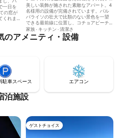
まし、バ
アパート
美しい装飾が施された素敵なアパート。4
さ、優れ
で一日を
名様用の設備が完備されています。バル
るカップ
パライソの壮大で比類のない景色を一望
降、プー
てくれま
できる最前線に位置し、コチョアビーチ
史的な邸宅
まで徒歩 15 分（階段を下りる必要があり
家族
·
キッチン
·
清潔さ
 オリジナ
ます）。スーパーマーケット Lider と
気のアメニティ・設備
、海と美
Jumbo まで徒歩圏内です。専用の地下駐
ようにくつ
車場が1台分含まれています。交通の便が
チンとダ
非常に良く、公共交通機関が1ブロック先
台、エレベ
にあります。 Airbnbでのみ掲載されてい
ランまで
るアパートメント ソーシャルネットワー
クやその他のプラットフォームではあり
ません。
⁠車ス⁠ペ⁠ー⁠ス
エアコン
宿泊施設
ゲストチョイス
ゲストチョイス