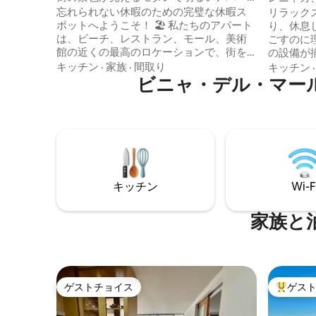
ト
しいアパ
忘れられない休暇のための完璧な休暇ス
リラック
ポットへようこそ！ 🏖️ 私たちのアパート
り、休息
は、ビーチ、レストラン、モール、美術
ごすのに
館の近くの最高のロケーションで、街を
の設備が
探索するのに最適な、快適さとスタイル
ーンベッ
キッチン
·
家族
·
間取り
キッチン
を提供しています。 🌅 主な特徴は次のと
ビニャ・デル・マー
の寝室。
おりです。 -素晴らしいパノラマビューと
サイズの
広々としたテラス。 -超快適なベッド+居
からでも
間に大きなソファベッドがある快適な寝
しめます
室。 -設備の充実したキッチン。 -高速Wi
す。 レニャカビーチから7分、ヴァプララ
- Fi、スマートテレビ。 -専用駐車場が含ま
イソから
れています。 今すぐ予約して、ユニーク
間、カサ
な体験をお楽しみください。
から1時
キッチン
Wi-F
家族と
ゲストチョイス
ゲス
ゲストチョイス
大好評の