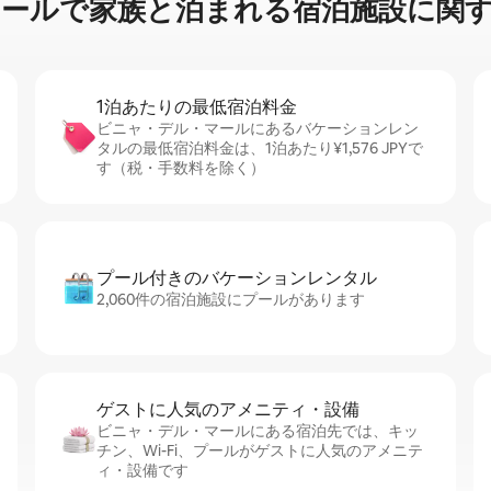
家⁠族⁠と泊⁠ま⁠れ⁠る宿⁠泊⁠施⁠設⁠に関⁠す⁠る
1泊あたりの最⁠低⁠宿⁠泊⁠料⁠金
ビニャ・デル・マールにあるバケーションレン
タルの最低宿泊料金は、1泊あたり¥1,576 JPYで
す（税・手数料を除く）
プール付きのバ⁠ケ⁠ー⁠シ⁠ョ⁠ンレ⁠ン⁠タ⁠ル
2,060件の宿泊施設にプールがあります
ゲストに人⁠気⁠のア⁠メ⁠ニ⁠テ⁠ィ・設⁠備
ビニャ・デル・マールにある宿泊先では、キッ
チン、Wi-Fi、プールがゲストに人気のアメニテ
ィ・設備です