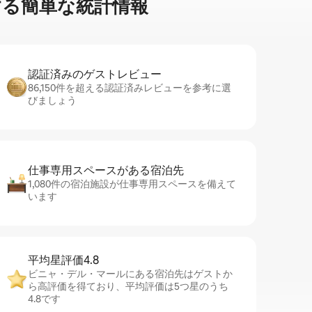
簡⁠単⁠な統⁠計⁠情⁠報
認証済みのゲ⁠ス⁠ト⁠レ⁠ビ⁠ュ⁠ー
86,150件を超える認証済みレビューを参考に選
びましょう
仕事専用ス⁠ペ⁠ー⁠スがあ⁠る宿⁠泊⁠先
1,080件の宿泊施設が仕事専用スペースを備えて
います
平均星評価4.8
ビニャ・デル・マールにある宿泊先はゲストか
ら高評価を得ており、平均評価は5つ星のうち
4.8です