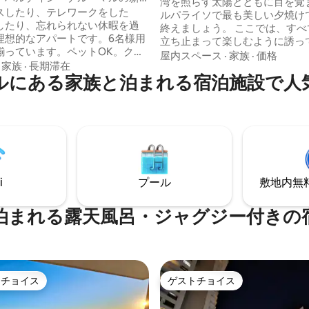
レ
湾を照らす太陽とともに目を覚
ート。360度の眺め
スしたり、テレワークをした
ルパライソで最も美しい夕焼け
したり、忘れられない休暇を過
終えましょう。 ここでは、すべての窓が
理想的なアパートです。6名様用
立ち止まって楽しむように誘っ
揃っています。ペットOK。クイ
す。 • セロ・アレグレにある歴
屋内スペース
·
家族
·
価格
ドとフルバスルームを備えた2つ
·
家族
·
長期滞在
内の独立したアパートメント。 •
ルにある家族と泊まれる宿泊施設で人
リビングルームに快適なダブル
ルの寄木張りの床の寝室からは
ソファベッドがあります。どこ
しい庭園が見渡せます。 • 家の
素晴らしいパノラマビューを楽
ろげる専用の設備の整ったキッ
。地下1階に専用駐車場がありま
イニングルーム。 • 美しい展望
ーター、カフェ、バー、レスト
20分、マイテンシージョから1時
徒歩数分。 本物の歴史的な家を体験して
ブランカ（ブドウ園の中心地）
ください。
間、サンティアゴから2時間です。
i
プール
敷地内無料駐
泊まれる露天風呂・ジャグジー付きの
トチョイス
ゲストチョイス
ゲストチョイスです。
ゲストチョイス