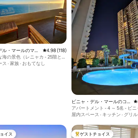
4.86つ星の平均評価
デル・マールのマン
レビュー118件、5つ星中4.98つ星の平均評価
4.98 (118)
アパート
海の景色（レニャカ - 25階と2
ル）
ース
·
家族
·
おもてなし
ビニャ・デル・マールのコ
レ
ンドミニアム
アパートメント - 4 ～ 5名 - ビ
ル・マール中心部
屋内スペース
·
キッチン
·
グリル
ョイス
ゲストチョイス
ョイス
大好評のゲストチョイスです。