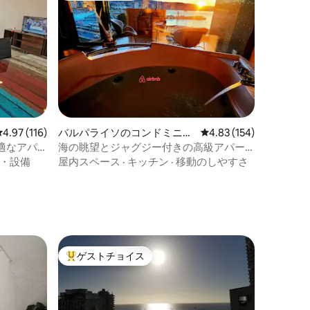
レビュー116件、5つ星中4.97つ星の平均評価
4.97 (116)
バルパライソのコンドミニア
レビュー154件、5つ星
4.83 (154)
ム
適なアパ
海の眺望とジャグジー付きの高級アパー
トメント
・設備
屋内スペース
·
キッチン
·
移動のしやすさ
ゲストチョイス
大好評のゲストチョイスです。