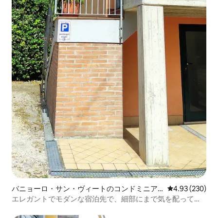
バニョーロ・サン・ヴィートのコンドミニア
レビュー230件
4.93 (230)
ム
エレガントでモダンな宿泊先で、細部にまで気を配ってい
ます。