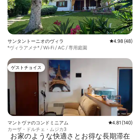
サンタントーニオのヴィラ
レビュー48件
4.98 (48)
*ヴィラアメナ* / Wi-Fi / AC / 専用庭園
ゲストチョイス
ゲストチョイス
マントヴァのコンドミニアム
レビュー140件
4.81 (140)
カーザ・ドルチェ・ムジカ3
お家のような快⁠適⁠さ⁠とお⁠得⁠な長⁠期⁠滞⁠在