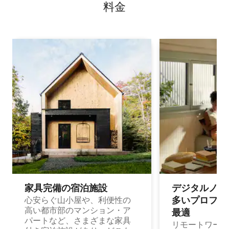
料⁠金
家具完備の宿⁠泊⁠施⁠設
デジタルノマド
多⁠いプ⁠ロ⁠フ⁠ェ⁠
心安らぐ山小屋や、利便性の
高い都市部のマンション・ア
最⁠適
パートなど、さまざまな家具
リモートワーク