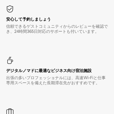
安心して予約しましょう
信頼できるゲストコミュニティからのレビューを確認で
き、24時間365日対応のサポートも付いています。
デジタルノマド⁠に最⁠適⁠なビ⁠ジ⁠ネ⁠ス⁠向⁠け宿⁠泊⁠施⁠設
出張の多いプロフェッショナルには、高速Wi-Fiと仕事
専用スペースを備えた長期滞在先がおすすめです。