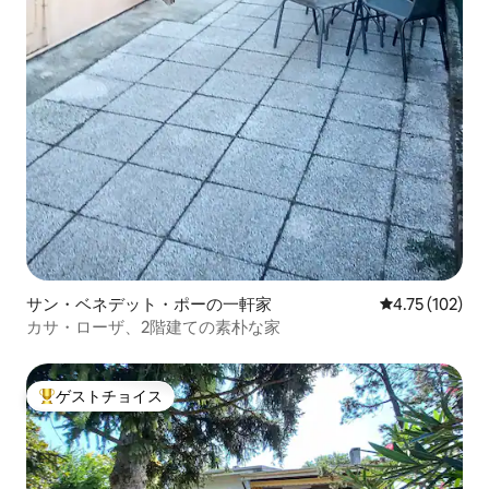
サン・ベネデット・ポーの一軒家
レビュー102件
4.75 (102)
カサ・ローザ、2階建ての素朴な家
ゲストチョイス
大好評のゲストチョイスです。