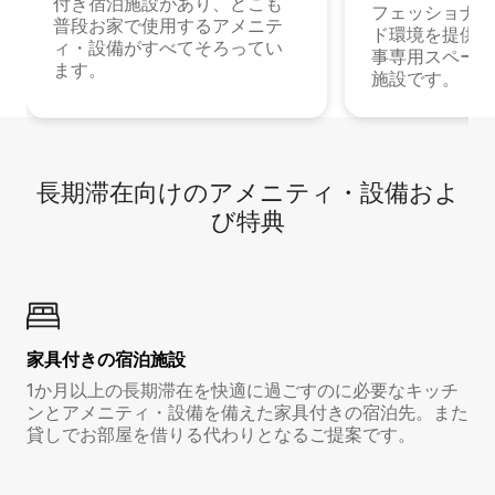
付き宿泊施設があり、どこも
フェッショナル
普段お家で使用するアメニテ
ド環境を提供する
ィ・設備がすべてそろってい
事専用スペース
ます。
施設です。
長期滞在向け⁠のア⁠メ⁠ニ⁠テ⁠ィ⁠・設⁠備⁠およ
び特⁠典
家具付き⁠の宿⁠泊⁠施⁠設
1か月以上の長期滞在を快適に過ごすのに必要なキッチ
ンとアメニティ・設備を備えた家具付きの宿泊先。また
貸しでお部屋を借りる代わりとなるご提案です。