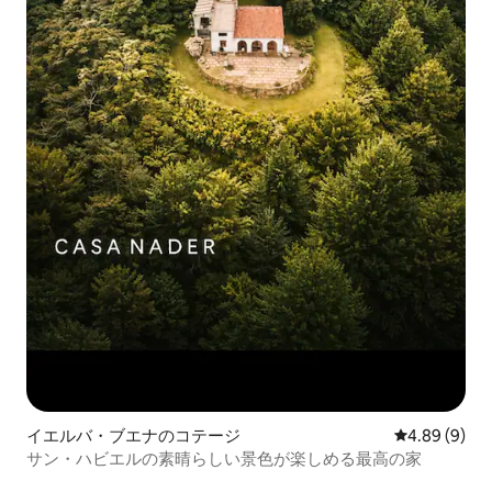
イエルバ・ブエナのコテージ
レビュー9件
4.89 (9)
サン・ハビエルの素晴らしい景色が楽しめる最高の家