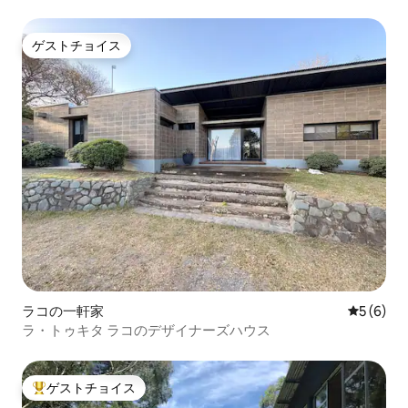
ゲストチョイス
ゲストチョイス
ラコの一軒家
レビュー
5 (6)
ラ・トゥキタ ラコのデザイナーズハウス
ゲストチョイス
大好評のゲストチョイスです。