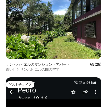
サン・ハビエルのマンション・アパート
レビュー2
5 (26)
青い丘とサンハビエルの間の空間
ゲストチョイス
ゲストチョイス