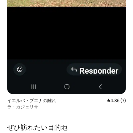
イエルバ・ブエナの離れ
レビュー7件
4.86 (7)
ラ・カジェリサ
ぜひ訪⁠れ⁠た⁠い目⁠的⁠地