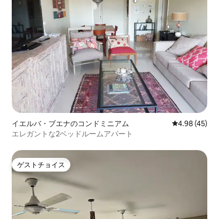
イエルバ・ブエナのコンドミニアム
レビュー45件
4.98 (45)
エレガントな2ベッドルームアパート
ゲストチョイス
ゲストチョイス