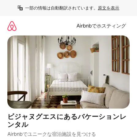
コ
一部の情報は自動翻訳されています。
原文を表示
ン
テ
ン
Airbnbでホスティング
ツ
に
ス
キ
ッ
プ
ビジャヌグエスにあるバケーションレ
ンタル
Airbnbでユニークな宿泊施設を見つける