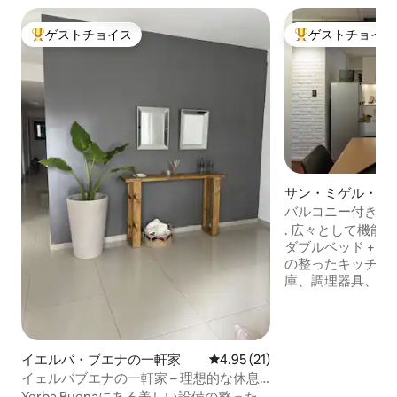
ゲストチョイス
ゲストチョイス
大好評のゲストチョイスです。
大好評のゲストチ
サン・ミゲル・デ
ンのマンション・
バルコニー付きの明
ケーション | 高速Wi
. 広々として機能的
ダブルベッド + 快適な
の整ったキッチン
庫、調理器具、ト
ンロ） . 自然光が差し込む、通りに面した
バルコニー . スマートテレビ . エアコン/暖
房 . 高速で安定したWi-Fi 📍 バリオ・ノル
テの最高のロケー
イエルバ・ブエナの一軒家
レビュー21件、5つ星中4.95
4.95 (21)
関、レストラン、
イェルバブエナの一軒家 – 理想的な休息
らゆる場所に近い立地。 ✔ フ
と快適さ
Yerba Buenaにある美しい設備の整った