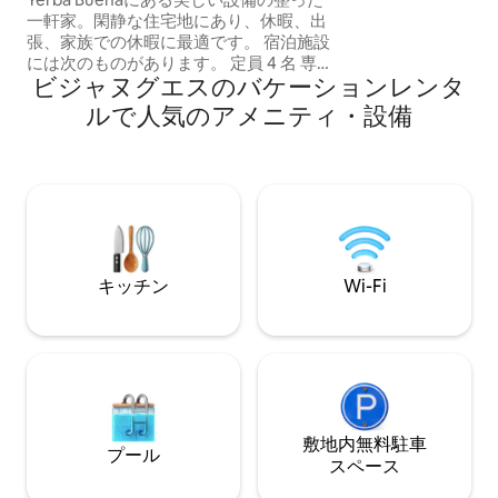
なチェックイン ✔ 観光やビジネスに最適
一軒家。閑静な住宅地にあり、休暇、出
✔ 短期滞在と長期
張、家族での休暇に最適です。 宿泊施設
には次のものがあります。 定員 4 名 専用
ビジャヌグエスのバケーションレンタ
バスルームとドレッシングルーム付きの
マスターベッドルーム 2つ目の寝室にはシ
ルで人気のアメニティ・設備
ングルベッド2台 2 番目のフルバスルーム
設備の整ったキッチン 広々としたリビン
グダイニングルーム バーベキューグリル
付きテラス プール付き庭 ガレージ（5.05
m） 素晴らしいロケーション、イェルバ
ブエナのショッピングエリアやグルメス
ポットの近く。
キッチン
Wi-Fi
敷地内無料駐⁠車
プール
ス⁠ペ⁠ー⁠ス