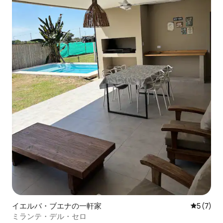
イエルバ・ブエナの一軒家
レビュー
5 (7)
ミランテ・デル・セロ