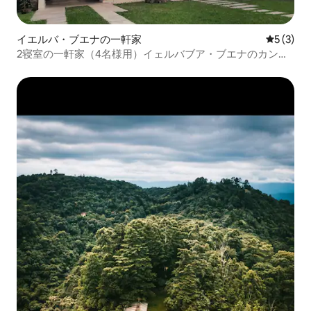
イエルバ・ブエナの一軒家
レビュー
5 (3)
2寝室の一軒家（4名様用）イェルバブア・ブエナのカント
リーハウス