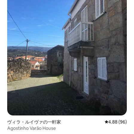
ヴィラ・ルイヴァの一軒家
レビュー96件
4.88 (96)
Agostinho Varão House