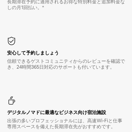
長期滞在予約に適用されるお得な特別料金と追加料金な
しの月1回払い。*
安心して予約しましょう
信頼できるゲストコミュニティからのレビューを確認で
き、24時間365日対応のサポートも付いています。
デジタルノマド⁠に最⁠適⁠なビ⁠ジ⁠ネ⁠ス⁠向⁠け宿⁠泊⁠施⁠設
出張の多いプロフェッショナルには、高速Wi-Fiと仕事
専用スペースを備えた長期滞在先がおすすめです。