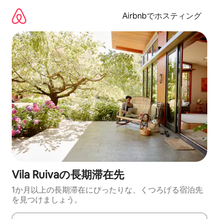
コ
ン
Airbnbでホスティング
テ
ン
ツ
に
ス
キ
ッ
プ
Vila Ruivaの長期滞在先
1か月以上の長期滞在にぴったりな、くつろげる宿泊先
を見つけましょう。