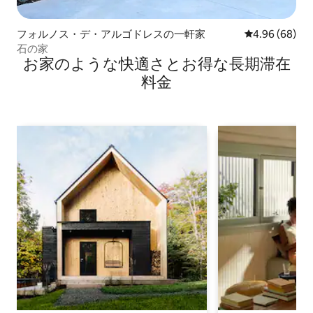
フォルノス・デ・アルゴドレスの一軒家
レビュー68件
4.96 (68)
石の家
お家のような快⁠適⁠さ⁠とお⁠得⁠な長⁠期⁠滞⁠在
料⁠金