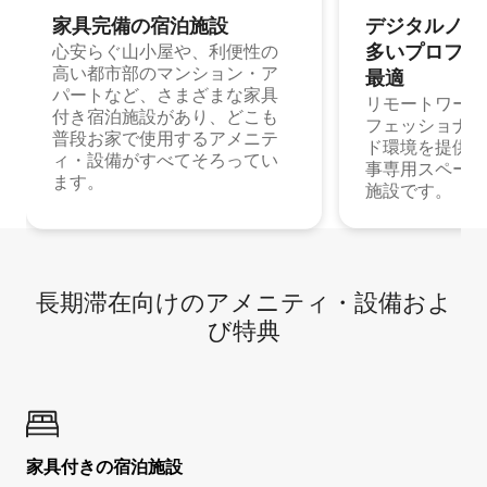
家具完備の宿⁠泊⁠施⁠設
デジタルノマド
多⁠いプ⁠ロ⁠フ⁠ェ⁠
心安らぐ山小屋や、利便性の
高い都市部のマンション・ア
最⁠適
パートなど、さまざまな家具
リモートワーク
付き宿泊施設があり、どこも
フェッショナル
普段お家で使用するアメニテ
ド環境を提供する
ィ・設備がすべてそろってい
事専用スペース
ます。
施設です。
長期滞在向け⁠のア⁠メ⁠ニ⁠テ⁠ィ⁠・設⁠備⁠およ
び特⁠典
家具付き⁠の宿⁠泊⁠施⁠設