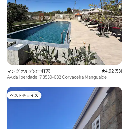
マングァルデの一軒家
レビュー53件
4.92 (53)
Av.da liberdade, 7 3530-032 Corvaceira Mangualde
ゲストチョイス
ゲストチョイス