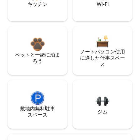
キッチン
Wi-Fi
ノートパソコン使用
ペットと一緒に泊ま
に適した仕事スペー
ろう
ス
敷地内無料駐⁠車
ジム
ス⁠ペ⁠ー⁠ス